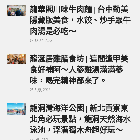
龍華閣川味牛肉麵 | 台中勤美
隱藏版美食，水餃、炒手跟牛
肉湯是必吃～
17 12 月, 2023
龍涎居雞膳食坊 | 這間逢甲美
食好補阿～人蔘雞湯滿滿蔘
味，喝完精神都來了。
25 5 月, 2023
龍洞灣海洋公園 | 新北貢寮東
北角必玩景點，龍洞天然海水
泳池，浮潛獨木舟超好玩～
1 8 月, 2024