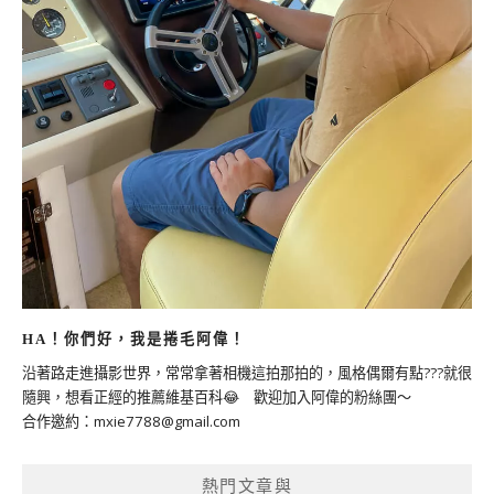
HA！你們好，我是捲毛阿偉！
沿著路走進攝影世界，常常拿著相機這拍那拍的，風格偶爾有點???就很
隨興，想看正經的推薦維基百科😂 歡迎加入阿偉的粉絲團～
合作邀約：
mxie7788@gmail.com
熱門文章與