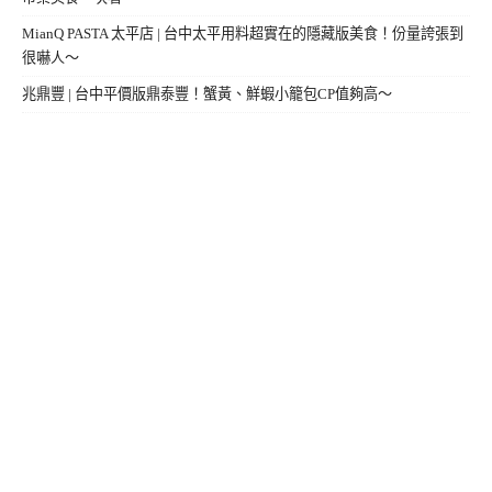
MianQ PASTA 太平店 | 台中太平用料超實在的隱藏版美食！份量誇張到
很嚇人～
兆鼎豐 | 台中平價版鼎泰豐！蟹黃、鮮蝦小籠包CP值夠高～