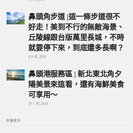
鼻頭角步道 |這一條步道很不
好走！美到不行的無敵海景、
丘陵線跟台版萬里長城，不時
就要停下來，到底還多長啊？
4 9 月, 2019
鼻頭港服務區 | 新北東北角夕
陽美景來這看，還有海鮮美食
可享用～
29 7 月, 2024
流量統計