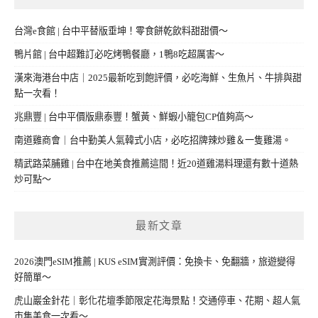
台灣e食館 | 台中平替版垂坤！零食餅乾飲料甜甜價～
鴨片館 | 台中超難訂必吃烤鴨餐廳，1鴨8吃超厲害～
漢來海港台中店｜2025最新吃到飽評價，必吃海鮮、生魚片、牛排與甜
點一次看！
兆鼎豐 | 台中平價版鼎泰豐！蟹黃、鮮蝦小籠包CP值夠高～
南道雞商會｜台中勤美人氣韓式小店，必吃招牌辣炒雞＆一隻雞湯。
精武路菜脯雞 | 台中在地美食推薦這間！近20道雞湯料理還有數十道熱
炒可點～
最新文章
2026澳門eSIM推薦 | KUS eSIM實測評價：免換卡、免翻牆，旅遊變得
好簡單～
虎山巖金針花｜彰化花壇季節限定花海景點！交通停車、花期、超人氣
市集美食一次看～