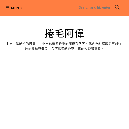
Skip
MENU
to
content
捲毛阿偉
HA！我是捲毛阿偉，一個喜歡探索各地的旅遊部落客。我喜歡紀錄跟分享旅行
過的景點與美食，希望能帶給你不一樣的視野和靈感。