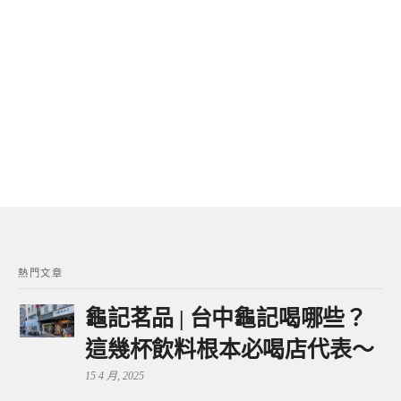
熱門文章
龜記茗品 | 台中龜記喝哪些？
這幾杯飲料根本必喝店代表～
15 4 月, 2025