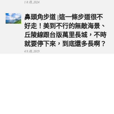
1 8 月, 2024
鼻頭角步道 |這一條步道很不
好走！美到不行的無敵海景、
丘陵線跟台版萬里長城，不時
就要停下來，到底還多長啊？
4 9 月, 2019
鼻頭港服務區 | 新北東北角夕
陽美景來這看，還有海鮮美食
可享用～
29 7 月, 2024
流量統計