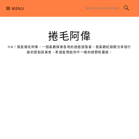
Skip
MENU
to
content
捲毛阿偉
HA！我是捲毛阿偉，一個喜歡探索各地的旅遊部落客。我喜歡紀錄跟分享旅行
過的景點與美食，希望能帶給你不一樣的視野和靈感。