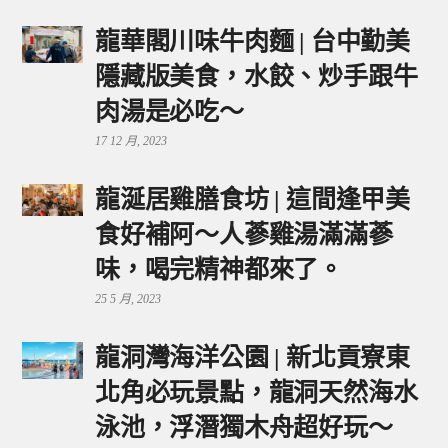
龍華閣川味牛肉麵 | 台中勤美
隱藏版美食，水餃、炒手跟牛
肉湯是必吃～
17 12 月, 2023
龍涎居雞膳食坊 | 這間逢甲美
食好補阿～人蔘雞湯滿滿蔘
味，喝完精神都來了。
25 5 月, 2023
龍洞灣海洋公園 | 新北貢寮東
北角必玩景點，龍洞天然海水
泳池，浮潛獨木舟超好玩～