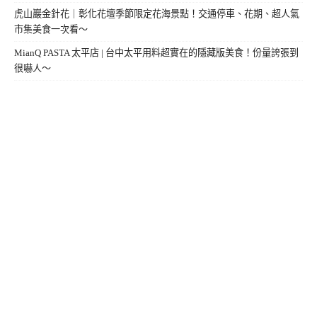
虎山巖金針花｜彰化花壇季節限定花海景點！交通停車、花期、超人氣
市集美食一次看～
MianQ PASTA 太平店 | 台中太平用料超實在的隱藏版美食！份量誇張到
很嚇人～