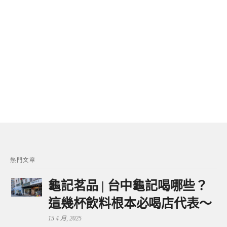
熱門文章
龜記茗品 | 台中龜記喝哪些？
這幾杯飲料根本必喝店代表～
15 4 月, 2025