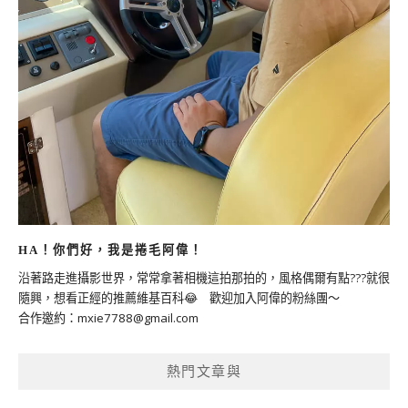
HA！你們好，我是捲毛阿偉！
沿著路走進攝影世界，常常拿著相機這拍那拍的，風格偶爾有點???就很
隨興，想看正經的推薦維基百科😂 歡迎加入阿偉的粉絲團～
合作邀約：
mxie7788@gmail.com
熱門文章與