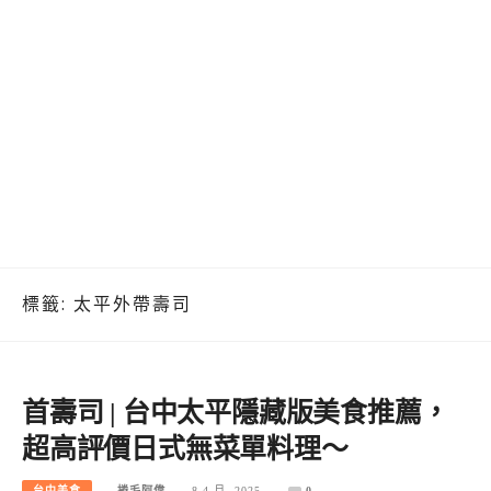
標籤:
太平外帶壽司
首壽司 | 台中太平隱藏版美食推薦，
超高評價日式無菜單料理～
台中美食
捲毛阿偉
8 4 月, 2025
0