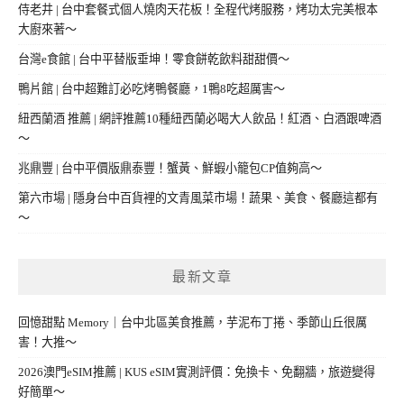
侍老井 | 台中套餐式個人燒肉天花板！全程代烤服務，烤功太完美根本
大廚來著～
台灣e食館 | 台中平替版垂坤！零食餅乾飲料甜甜價～
鴨片館 | 台中超難訂必吃烤鴨餐廳，1鴨8吃超厲害～
紐西蘭酒 推薦 | 網評推薦10種紐西蘭必喝大人飲品！紅酒、白酒跟啤酒
～
兆鼎豐 | 台中平價版鼎泰豐！蟹黃、鮮蝦小籠包CP值夠高～
第六市場 | 隱身台中百貨裡的文青風菜市場！蔬果、美食、餐廳這都有
～
最新文章
回憶甜點 Memory｜台中北區美食推薦，芋泥布丁捲、季節山丘很厲
害！大推～
2026澳門eSIM推薦 | KUS eSIM實測評價：免換卡、免翻牆，旅遊變得
好簡單～