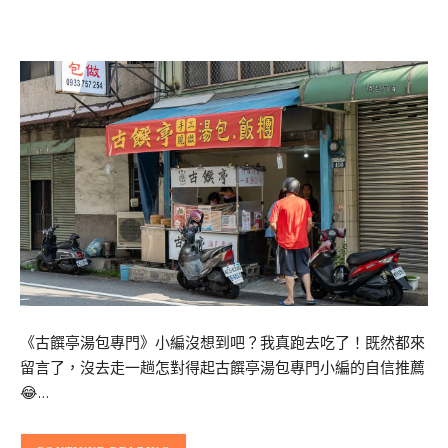
《古饌亭湯包專門》小編沒想到吧？我真跑去吃了！既然都來
留言了，沒去走一趟怎對得起古饌亭湯包專門小編的自信推薦
😂…