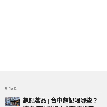
熱門文章
龜記茗品 | 台中龜記喝哪些？