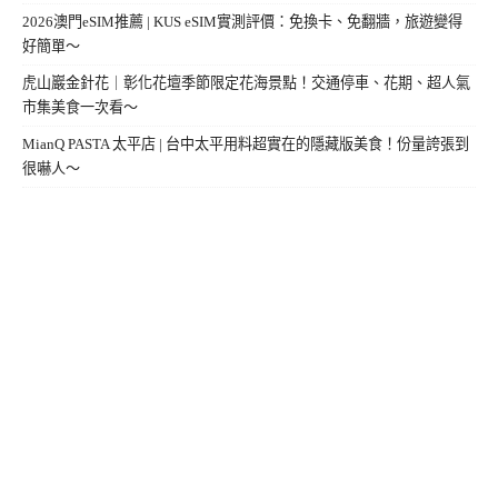
2026澳門eSIM推薦 | KUS eSIM實測評價：免換卡、免翻牆，旅遊變得
好簡單～
虎山巖金針花｜彰化花壇季節限定花海景點！交通停車、花期、超人氣
市集美食一次看～
MianQ PASTA 太平店 | 台中太平用料超實在的隱藏版美食！份量誇張到
很嚇人～