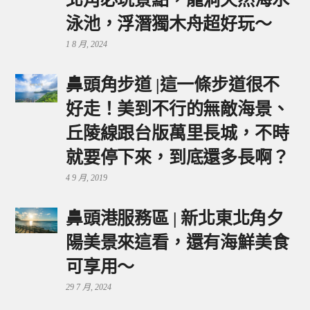
泳池，浮潛獨木舟超好玩～
1 8 月, 2024
鼻頭角步道 |這一條步道很不
好走！美到不行的無敵海景、
丘陵線跟台版萬里長城，不時
就要停下來，到底還多長啊？
4 9 月, 2019
鼻頭港服務區 | 新北東北角夕
陽美景來這看，還有海鮮美食
可享用～
29 7 月, 2024