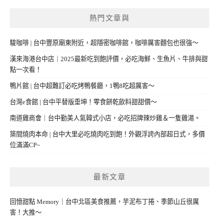
熱門文章與
駿咖啡 | 台中豐原廟東附近，超隱密咖啡館，咖啡厲害麵包也很強～
漢來海港台中店｜2025最新吃到飽評價，必吃海鮮、生魚片、牛排與甜
點一次看！
鴨片館 | 台中超難訂必吃烤鴨餐廳，1鴨8吃超厲害～
台灣e食館 | 台中平替版垂坤！零食餅乾飲料甜甜價～
南道雞商會｜台中勤美人氣韓式小店，必吃招牌辣炒雞＆一隻雞湯。
築間燒肉本命 | 台中大里必吃燒肉吃到飽！外觀浮誇內部超日式，多價
位滿滿CP~
最新文章
回憶甜點 Memory｜台中北區美食推薦，芋泥布丁捲、季節山丘很厲
害！大推～