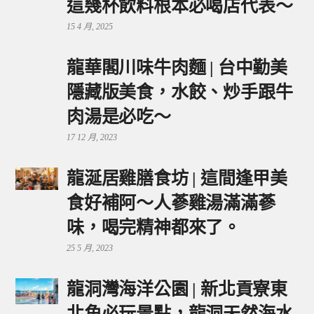
這幾杯飲料根本必喝店代表～
15 4 月, 2025
龍華閣川味牛肉麵 | 台中勤美
隱藏版美食，水餃、炒手跟牛
肉湯是必吃～
17 12 月, 2023
龍涎居雞膳食坊 | 這間逢甲美
食好補阿～人蔘雞湯滿滿蔘
味，喝完精神都來了。
25 5 月, 2023
龍洞灣海洋公園 | 新北貢寮東
北角必玩景點，龍洞天然海水