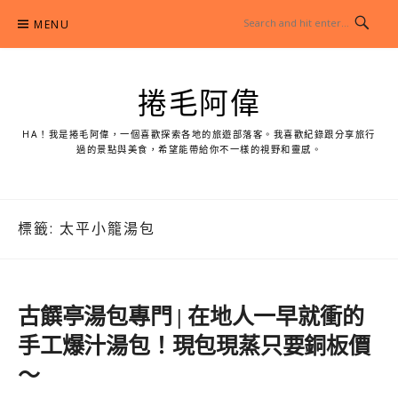
Skip
MENU
to
content
捲毛阿偉
HA！我是捲毛阿偉，一個喜歡探索各地的旅遊部落客。我喜歡紀錄跟分享旅行
過的景點與美食，希望能帶給你不一樣的視野和靈感。
標籤:
太平小籠湯包
古饌亭湯包專門 | 在地人一早就衝的
手工爆汁湯包！現包現蒸只要銅板價
～