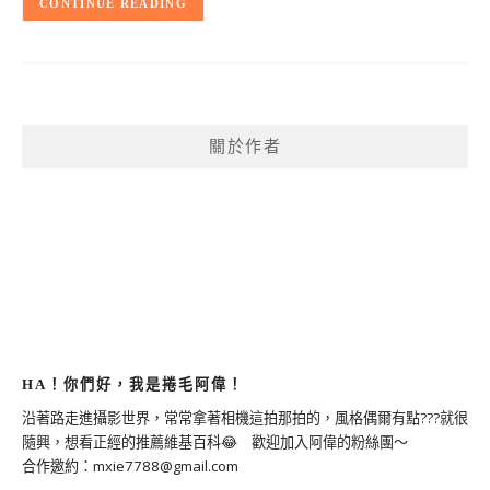
CONTINUE READING
關於作者
HA！你們好，我是捲毛阿偉！
沿著路走進攝影世界，常常拿著相機這拍那拍的，風格偶爾有點???就很
隨興，想看正經的推薦維基百科😂 歡迎加入阿偉的粉絲團～
合作邀約：
mxie7788@gmail.com