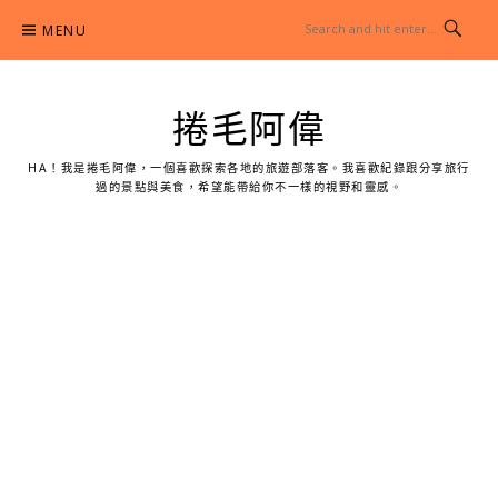
Skip
MENU
to
content
捲毛阿偉
HA！我是捲毛阿偉，一個喜歡探索各地的旅遊部落客。我喜歡紀錄跟分享旅行
過的景點與美食，希望能帶給你不一樣的視野和靈感。