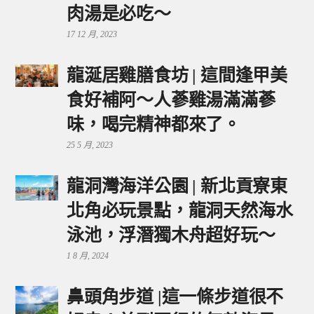
肉湯是必吃～
17 12 月, 2023
龍涎居雞膳食坊 | 這間逢甲美
食好補阿～人蔘雞湯滿滿蔘
味，喝完精神都來了。
25 5 月, 2023
龍洞灣海洋公園 | 新北貢寮東
北角必玩景點，龍洞天然海水
泳池，浮潛獨木舟超好玩～
1 8 月, 2024
鼻頭角步道 |這一條步道很不