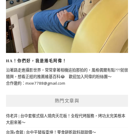
HA！你們好，我是捲毛阿偉！
沿著路走進攝影世界，常常拿著相機這拍那拍的，風格偶爾有點???就很
隨興，想看正經的推薦維基百科😂 歡迎加入阿偉的粉絲團～
合作邀約：
mxie7788@gmail.com
熱門文章與
侍老井 | 台中套餐式個人燒肉天花板！全程代烤服務，烤功太完美根本
大廚來著～
台灣e食館 | 台中平替版垂坤！零食餅乾飲料甜甜價～