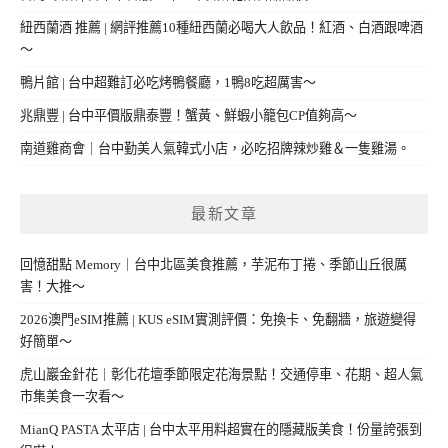
紐西蘭酒 推薦 | 網評推薦10種紐西蘭必喝大人飲品！紅酒、白酒跟啤酒
～
鴨片館 | 台中超難訂必吃烤鴨餐廳，1鴨8吃超厲害～
兆鼎豐 | 台中平價版鼎泰豐！蟹黃、鮮蝦小籠包CP值夠高～
南道雞商會｜台中勤美人氣韓式小店，必吃招牌辣炒雞＆一隻雞湯。
最新文章
回憶甜點 Memory｜台中北區美食推薦，芋泥布丁捲、季節山丘很厲
害！大推～
2026澳門eSIM推薦 | KUS eSIM實測評價：免換卡、免翻牆，旅遊變得
好簡單～
虎山巖金針花｜彰化花壇季節限定花海景點！交通停車、花期、超人氣
市集美食一次看～
MianQ PASTA 太平店 | 台中太平用料超實在的隱藏版美食！份量誇張到