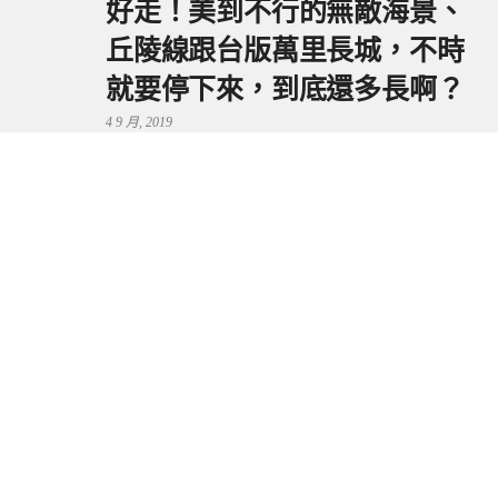
好走！美到不行的無敵海景、
丘陵線跟台版萬里長城，不時
就要停下來，到底還多長啊？
4 9 月, 2019
鼻頭港服務區 | 新北東北角夕
陽美景來這看，還有海鮮美食
可享用～
29 7 月, 2024
流量統計
Copyright © 2026 捲毛阿偉. All Rights Reserved.