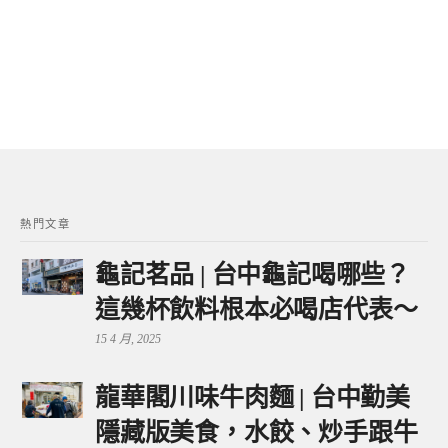
熱門文章
龜記茗品 | 台中龜記喝哪些？
這幾杯飲料根本必喝店代表～
15 4 月, 2025
龍華閣川味牛肉麵 | 台中勤美
隱藏版美食，水餃、炒手跟牛