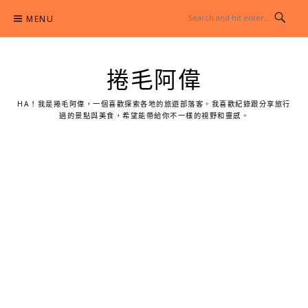
Skip
MENU
to
content
捲毛阿偉
HA！我是捲毛阿偉，一個喜歡探索各地的旅遊部落客。我喜歡紀錄跟分享旅行
過的景點與美食，希望能帶給你不一樣的視野和靈感。