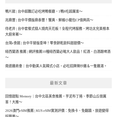
鴨片館 | 台中超難訂必吃烤鴨餐廳，1鴨8吃超厲害～
兆鼎豐 | 台中平價版鼎泰豐！蟹黃、鮮蝦小籠包CP值夠高～
侍老井 | 台中套餐式個人燒肉天花板！全程代烤服務，烤功太完美根本
大廚來著～
台灣e食館 | 台中平替版垂坤！零食餅乾飲料甜甜價～
紐西蘭酒 推薦 | 網評推薦10種紐西蘭必喝大人飲品！紅酒、白酒跟啤酒
～
南道雞商會｜台中勤美人氣韓式小店，必吃招牌辣炒雞＆一隻雞湯。
最新文章
回憶甜點 Memory｜台中北區美食推薦，芋泥布丁捲、季節山丘很厲
害！大推～
2026澳門eSIM推薦 | KUS eSIM實測評價：免換卡、免翻牆，旅遊變得
好簡單～