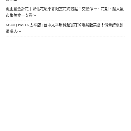
虎山巖金針花｜彰化花壇季節限定花海景點！交通停車、花期、超人氣
市集美食一次看～
MianQ PASTA 太平店 | 台中太平用料超實在的隱藏版美食！份量誇張到
很嚇人～