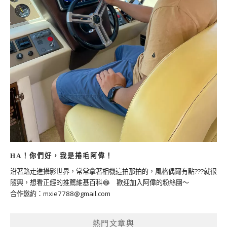
HA！你們好，我是捲毛阿偉！
沿著路走進攝影世界，常常拿著相機這拍那拍的，風格偶爾有點???就很
隨興，想看正經的推薦維基百科😂 歡迎加入阿偉的粉絲團～
合作邀約：
mxie7788@gmail.com
熱門文章與