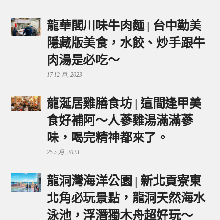
龍華閣川味牛肉麵 | 台中勤美
隱藏版美食，水餃、炒手跟牛
肉湯是必吃～
17 12 月, 2023
龍涎居雞膳食坊 | 這間逢甲美
食好補阿～人蔘雞湯滿滿蔘
味，喝完精神都來了。
25 5 月, 2023
龍洞灣海洋公園 | 新北貢寮東
北角必玩景點，龍洞天然海水
泳池，浮潛獨木舟超好玩～