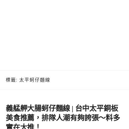
標籤:
太平蚵仔麵線
義艋舺大腸蚵仔麵線 | 台中太平銅板
美食推薦，排隊人潮有夠誇張～料多
實在大推！