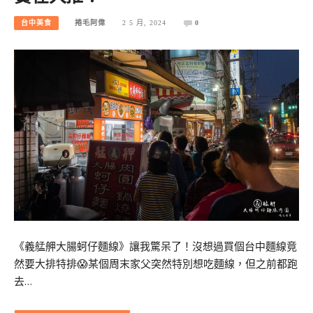
台中美食
捲毛阿偉
2 5 月, 2024
0
《義艋舺大腸蚵仔麵線》讓我驚呆了！沒想過買個台中麵線竟
然要大排特排😱某個周末家父突然特別想吃麵線，但之前都跑
去…