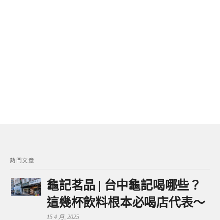
熱門文章
龜記茗品 | 台中龜記喝哪些？
這幾杯飲料根本必喝店代表～
15 4 月, 2025