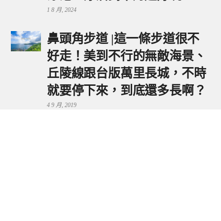
1 8 月, 2024
鼻頭角步道 |這一條步道很不
好走！美到不行的無敵海景、
丘陵線跟台版萬里長城，不時
就要停下來，到底還多長啊？
4 9 月, 2019
鼻頭港服務區 | 新北東北角夕
陽美景來這看，還有海鮮美食
可享用～
29 7 月, 2024
流量統計