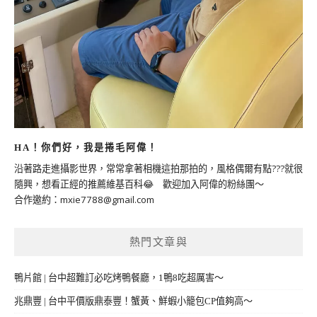
HA！你們好，我是捲毛阿偉！
沿著路走進攝影世界，常常拿著相機這拍那拍的，風格偶爾有點???就很
隨興，想看正經的推薦維基百科😂 歡迎加入阿偉的粉絲團～
合作邀約：
mxie7788@gmail.com
熱門文章與
鴨片館 | 台中超難訂必吃烤鴨餐廳，1鴨8吃超厲害～
兆鼎豐 | 台中平價版鼎泰豐！蟹黃、鮮蝦小籠包CP值夠高～