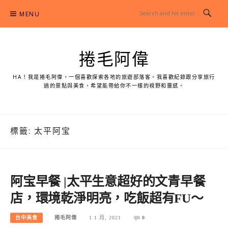
Skip
MENU
to
content
捲毛阿偉
HA！我是捲毛阿偉，一個喜歡探索各地的旅遊部落客。我喜歡紀錄跟分享旅行
過的景點與美食，希望能帶給你不一樣的視野和靈感。
標籤:
太平阿宝
阿宝早餐 |太平生意超好的文青早餐
店，環境乾淨明亮，吃飯超有FU～
台中美食
捲毛阿偉
1 1 月, 2021
0