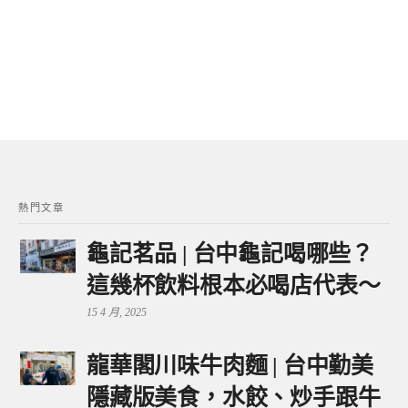
熱門文章
龜記茗品 | 台中龜記喝哪些？
這幾杯飲料根本必喝店代表～
15 4 月, 2025
龍華閣川味牛肉麵 | 台中勤美
隱藏版美食，水餃、炒手跟牛