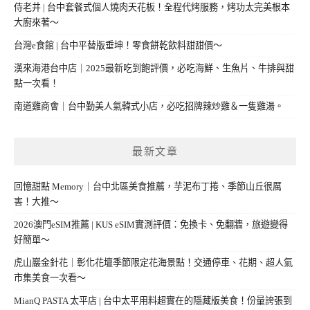
侍老井 | 台中套餐式個人燒肉天花板！全程代烤服務，烤功太完美根本
大廚來著～
台灣e食館 | 台中平替版垂坤！零食餅乾飲料甜甜價～
漢來海港台中店｜2025最新吃到飽評價，必吃海鮮、生魚片、牛排與甜
點一次看！
南道雞商會｜台中勤美人氣韓式小店，必吃招牌辣炒雞＆一隻雞湯。
最新文章
回憶甜點 Memory｜台中北區美食推薦，芋泥布丁捲、季節山丘很厲
害！大推～
2026澳門eSIM推薦 | KUS eSIM實測評價：免換卡、免翻牆，旅遊變得
好簡單～
虎山巖金針花｜彰化花壇季節限定花海景點！交通停車、花期、超人氣
市集美食一次看～
MianQ PASTA 太平店 | 台中太平用料超實在的隱藏版美食！份量誇張到