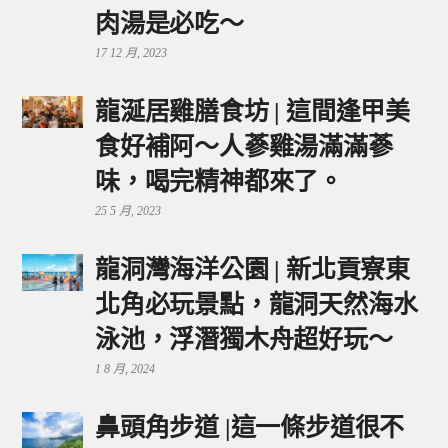
肉湯是必吃～
17 12 月, 2023
龍涎居雞膳食坊 | 這間逢甲美
食好補阿～人蔘雞湯滿滿蔘
味，喝完精神都來了。
25 5 月, 2023
龍洞灣海洋公園 | 新北貢寮東
北角必玩景點，龍洞天然海水
泳池，浮潛獨木舟超好玩～
1 8 月, 2024
鼻頭角步道 |這一條步道很不