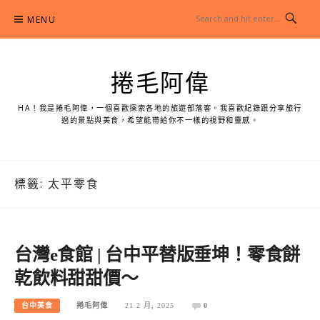
Skip
MENU
to
content
捲毛阿偉
HA！我是捲毛阿偉，一個喜歡探索各地的旅遊部落客。我喜歡紀錄跟分享旅行
過的景點與美食，希望能帶給你不一樣的視野和靈感。
標籤:
太平零食
台灣e食館 | 台中平替版垂坤！零食餅
乾飲料甜甜價～
台中美食
捲毛阿偉
21 2 月, 2025
0