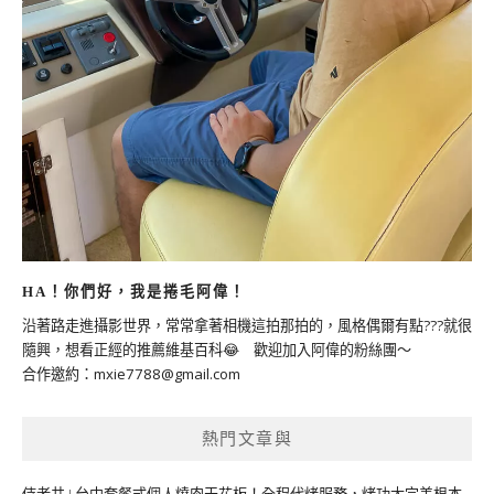
HA！你們好，我是捲毛阿偉！
沿著路走進攝影世界，常常拿著相機這拍那拍的，風格偶爾有點???就很
隨興，想看正經的推薦維基百科😂 歡迎加入阿偉的粉絲團～
合作邀約：
mxie7788@gmail.com
熱門文章與