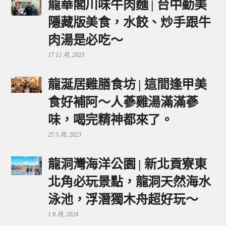
龍華閣川味牛肉麵 | 台中勤美
隱藏版美食，水餃、炒手跟牛
肉湯是必吃～
17 12 月, 2023
龍涎居雞膳食坊 | 這間逢甲美
食好補阿～人蔘雞湯滿滿蔘
味，喝完精神都來了。
25 5 月, 2023
龍洞灣海洋公園 | 新北貢寮東
北角必玩景點，龍洞天然海水
泳池，浮潛獨木舟超好玩～
1 8 月, 2024