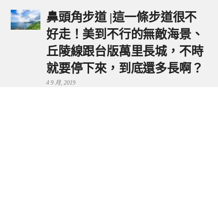
鼻頭角步道 |這一條步道很不
好走！美到不行的無敵海景、
丘陵線跟台版萬里長城，不時
就要停下來，到底還多長啊？
4 9 月, 2019
鼻頭港服務區 | 新北東北角夕
陽美景來這看，還有海鮮美食
可享用～
29 7 月, 2024
流量統計