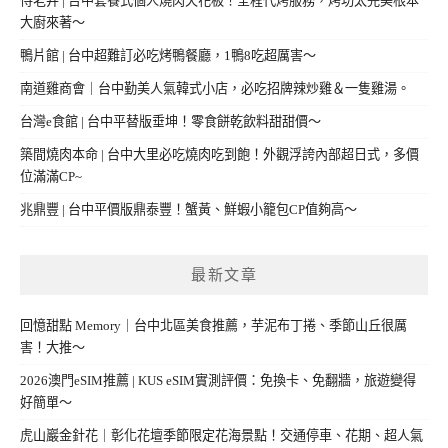
侍老井 | 台中套餐式個人燒肉天花板！全程代烤服務，烤功太完美根本
大廚來著～
鴨片館 | 台中超難訂必吃烤鴨餐廳，1鴨8吃超厲害～
南道雞商會｜台中勤美人氣韓式小店，必吃招牌辣炒雞＆一隻雞湯。
台灣e食館 | 台中平替版垂坤！零食餅乾飲料甜甜價～
築間燒肉本命 | 台中大里必吃燒肉吃到飽！外觀浮誇內部超日式，多價
位滿滿CP~
兆鼎豐 | 台中平價版鼎泰豐！蟹黃、鮮蝦小籠包CP值夠高～
最新文章
回憶甜點 Memory｜台中北區美食推薦，芋泥布丁捲、季節山丘很厲
害！大推～
2026澳門eSIM推薦 | KUS eSIM實測評價：免換卡、免翻牆，旅遊變得
好簡單～
虎山巖金針花｜彰化花壇季節限定花海景點！交通停車、花期、超人氣