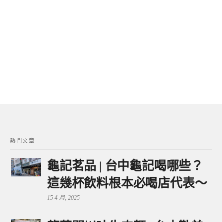
熱門文章
龜記茗品 | 台中龜記喝哪些？
這幾杯飲料根本必喝店代表～
15 4 月, 2025