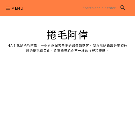
Skip
MENU
to
content
捲毛阿偉
HA！我是捲毛阿偉，一個喜歡探索各地的旅遊部落客。我喜歡紀錄跟分享旅行
過的景點與美食，希望能帶給你不一樣的視野和靈感。