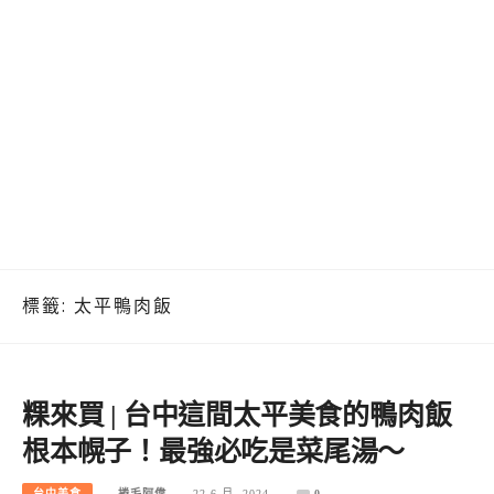
標籤:
太平鴨肉飯
粿來買 | 台中這間太平美食的鴨肉飯
根本幌子！最強必吃是菜尾湯～
台中美食
捲毛阿偉
22 6 月, 2024
0