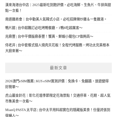
漢來海港台中店｜2025最新吃到飽評價，必吃海鮮、生魚片、牛排與甜
點一次看！
南道雞商會｜台中勤美人氣韓式小店，必吃招牌辣炒雞＆一隻雞湯。
鴨片館 | 台中超難訂必吃烤鴨餐廳，1鴨8吃超厲害～
兆鼎豐 | 台中平價版鼎泰豐！蟹黃、鮮蝦小籠包CP值夠高～
侍老井 | 台中套餐式個人燒肉天花板！全程代烤服務，烤功太完美根本
大廚來著～
最新文章
2026澳門eSIM推薦 | KUS eSIM實測評價：免換卡、免翻牆，旅遊變得
好簡單～
虎山巖金針花｜彰化花壇季節限定花海景點！交通停車、花期、超人氣
市集美食一次看～
MianQ PASTA 太平店 | 台中太平用料超實在的隱藏版美食！份量誇張到
很嚇人～