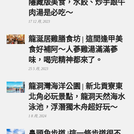
隱藏版美食，水餃、炒手跟牛
肉湯是必吃～
17 12 月, 2023
龍涎居雞膳食坊 | 這間逢甲美
食好補阿～人蔘雞湯滿滿蔘
味，喝完精神都來了。
25 5 月, 2023
龍洞灣海洋公園 | 新北貢寮東
北角必玩景點，龍洞天然海水
泳池，浮潛獨木舟超好玩～
1 8 月, 2024
鼻頭角步道 |這一條步道很不