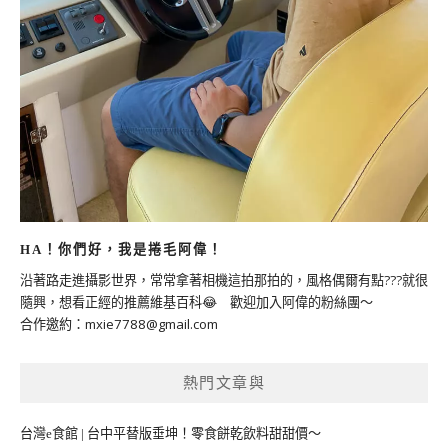
HA！你們好，我是捲毛阿偉！
沿著路走進攝影世界，常常拿著相機這拍那拍的，風格偶爾有點???就很
隨興，想看正經的推薦維基百科😂 歡迎加入阿偉的粉絲團～
合作邀約：
mxie7788@gmail.com
熱門文章與
台灣e食館 | 台中平替版垂坤！零食餅乾飲料甜甜價～