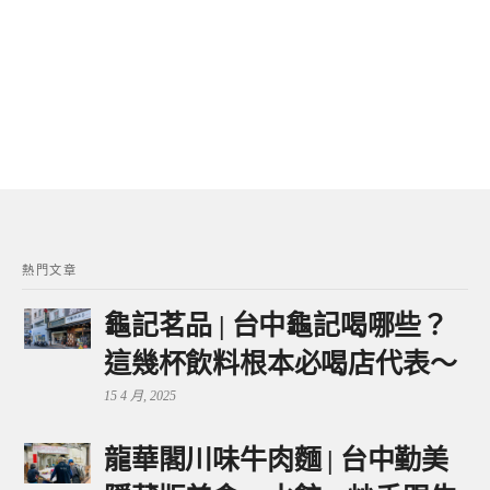
熱門文章
龜記茗品 | 台中龜記喝哪些？
這幾杯飲料根本必喝店代表～
15 4 月, 2025
龍華閣川味牛肉麵 | 台中勤美