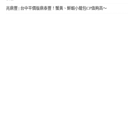
兆鼎豐 | 台中平價版鼎泰豐！蟹黃、鮮蝦小籠包CP值夠高～