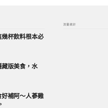
流量統計
？這幾杯飲料根本必
美隱藏版美食，水
美食好補阿～人蔘雞
。