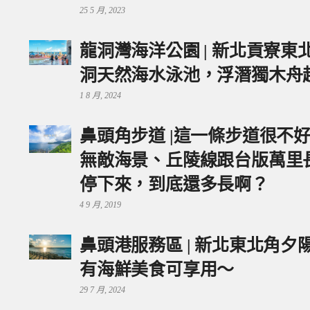
25 5 月, 2023
龍洞灣海洋公園 | 新北貢寮
洞天然海水泳池，浮潛獨木舟
1 8 月, 2024
鼻頭角步道 |這一條步道很不
無敵海景、丘陵線跟台版萬里
停下來，到底還多長啊？
4 9 月, 2019
鼻頭港服務區 | 新北東北角
有海鮮美食可享用～
29 7 月, 2024