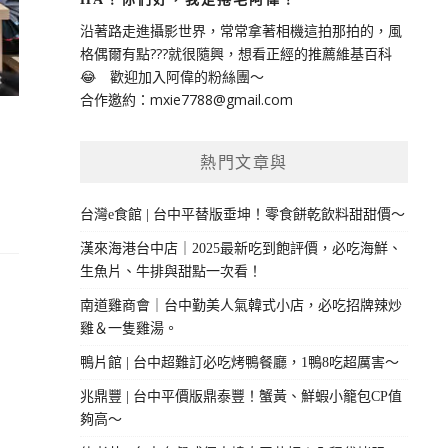
沿著路走進攝影世界，常常拿著相機這拍那拍的，風
格偶爾有點???就很隨興，想看正經的推薦維基百科
😂 歡迎加入阿偉的粉絲團～
合作邀約：
mxie7788@gmail.com
熱門文章與
台灣e食館 | 台中平替版垂坤！零食餅乾飲料甜甜價～
漢來海港台中店｜2025最新吃到飽評價，必吃海鮮、
生魚片、牛排與甜點一次看！
南道雞商會｜台中勤美人氣韓式小店，必吃招牌辣炒
雞＆一隻雞湯。
鴨片館 | 台中超難訂必吃烤鴨餐廳，1鴨8吃超厲害～
兆鼎豐 | 台中平價版鼎泰豐！蟹黃、鮮蝦小籠包CP值
夠高～