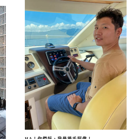
HA！你們好，我是捲毛阿偉！