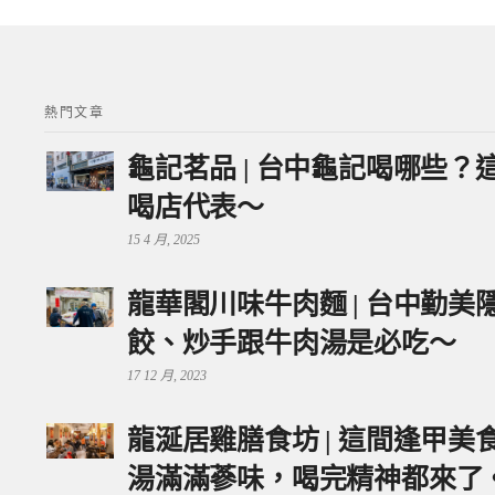
熱門文章
龜記茗品 | 台中龜記喝哪些
喝店代表～
15 4 月, 2025
龍華閣川味牛肉麵 | 台中勤
餃、炒手跟牛肉湯是必吃～
17 12 月, 2023
龍涎居雞膳食坊 | 這間逢甲
湯滿滿蔘味，喝完精神都來了