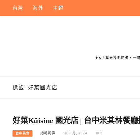
Skip
台灣
海外
主題
to
content
HA！我是捲毛阿偉，一
標籤:
好菜國光店
好菜Küisine 國光店 | 台中米
捲毛阿偉
18 6 月, 2024
0
台中美食