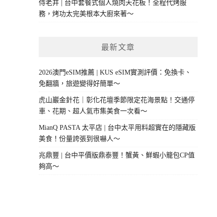
侍老井 | 台中套餐式個人燒肉天花板！全程代烤服
務，烤功太完美根本大廚來著～
最新文章
2026澳門eSIM推薦 | KUS eSIM實測評價：免換卡、
免翻牆，旅遊變得好簡單～
虎山巖金針花｜彰化花壇季節限定花海景點！交通停
車、花期、超人氣市集美食一次看～
MianQ PASTA 太平店 | 台中太平用料超實在的隱藏版
美食！份量誇張到很嚇人～
兆鼎豐 | 台中平價版鼎泰豐！蟹黃、鮮蝦小籠包CP值
夠高～