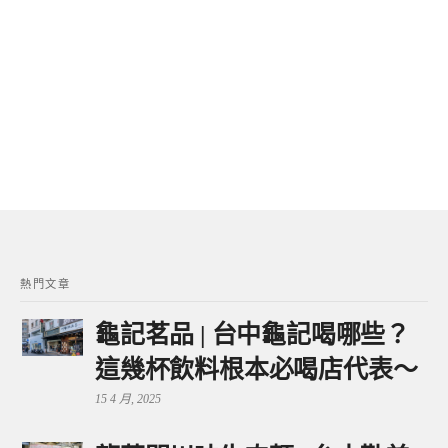
熱門文章
龜記茗品 | 台中龜記喝哪些？
這幾杯飲料根本必喝店代表～
15 4 月, 2025