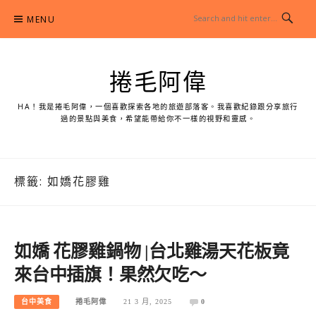
Skip
MENU
to
content
捲毛阿偉
HA！我是捲毛阿偉，一個喜歡探索各地的旅遊部落客。我喜歡紀錄跟分享旅行
過的景點與美食，希望能帶給你不一樣的視野和靈感。
標籤:
如嬌花膠雞
如嬌 花膠雞鍋物 |台北雞湯天花板竟
來台中插旗！果然欠吃～
台中美食
捲毛阿偉
21 3 月, 2025
0