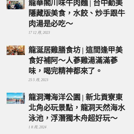
龍華閣川味牛肉麵 | 台中勤美
隱藏版美食，水餃、炒手跟牛
肉湯是必吃～
17 12 月, 2023
龍涎居雞膳食坊 | 這間逢甲美
食好補阿～人蔘雞湯滿滿蔘
味，喝完精神都來了。
25 5 月, 2023
龍洞灣海洋公園 | 新北貢寮東
北角必玩景點，龍洞天然海水
泳池，浮潛獨木舟超好玩～
1 8 月, 2024