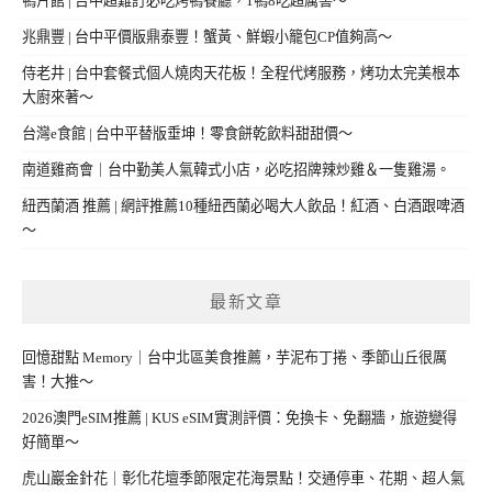
鴨片館 | 台中超難訂必吃烤鴨餐廳，1鴨8吃超厲害～
兆鼎豐 | 台中平價版鼎泰豐！蟹黃、鮮蝦小籠包CP值夠高～
侍老井 | 台中套餐式個人燒肉天花板！全程代烤服務，烤功太完美根本
大廚來著～
台灣e食館 | 台中平替版垂坤！零食餅乾飲料甜甜價～
南道雞商會｜台中勤美人氣韓式小店，必吃招牌辣炒雞＆一隻雞湯。
紐西蘭酒 推薦 | 網評推薦10種紐西蘭必喝大人飲品！紅酒、白酒跟啤酒
～
最新文章
回憶甜點 Memory｜台中北區美食推薦，芋泥布丁捲、季節山丘很厲
害！大推～
2026澳門eSIM推薦 | KUS eSIM實測評價：免換卡、免翻牆，旅遊變得
好簡單～
虎山巖金針花｜彰化花壇季節限定花海景點！交通停車、花期、超人氣