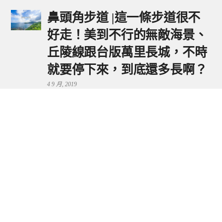
鼻頭角步道 |這一條步道很不
好走！美到不行的無敵海景、
丘陵線跟台版萬里長城，不時
就要停下來，到底還多長啊？
4 9 月, 2019
鼻頭港服務區 | 新北東北角夕
陽美景來這看，還有海鮮美食
可享用～
29 7 月, 2024
流量統計