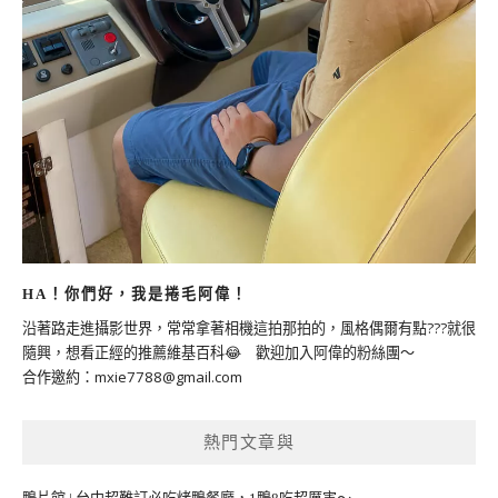
HA！你們好，我是捲毛阿偉！
沿著路走進攝影世界，常常拿著相機這拍那拍的，風格偶爾有點???就很
隨興，想看正經的推薦維基百科😂 歡迎加入阿偉的粉絲團～
合作邀約：
mxie7788@gmail.com
熱門文章與