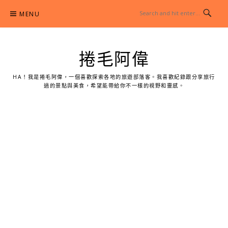
Skip
MENU
to
content
捲毛阿偉
HA！我是捲毛阿偉，一個喜歡探索各地的旅遊部落客。我喜歡紀錄跟分享旅行
過的景點與美食，希望能帶給你不一樣的視野和靈感。