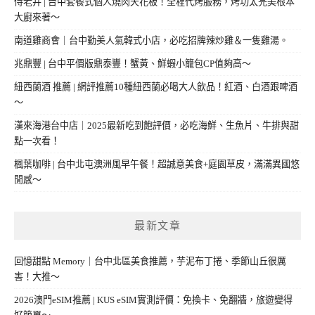
侍老井 | 台中套餐式個人燒肉天花板！全程代烤服務，烤功太完美根本
大廚來著～
南道雞商會｜台中勤美人氣韓式小店，必吃招牌辣炒雞＆一隻雞湯。
兆鼎豐 | 台中平價版鼎泰豐！蟹黃、鮮蝦小籠包CP值夠高～
紐西蘭酒 推薦 | 網評推薦10種紐西蘭必喝大人飲品！紅酒、白酒跟啤酒
～
漢來海港台中店｜2025最新吃到飽評價，必吃海鮮、生魚片、牛排與甜
點一次看！
楓葉咖啡 | 台中北屯澳洲風早午餐！超誠意美食+庭園草皮，滿滿異國悠
閒感～
最新文章
回憶甜點 Memory｜台中北區美食推薦，芋泥布丁捲、季節山丘很厲
害！大推～
2026澳門eSIM推薦 | KUS eSIM實測評價：免換卡、免翻牆，旅遊變得