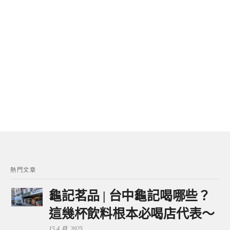
熱門文章
龜記茗品 | 台中龜記喝哪些？
這幾杯飲料根本必喝店代表～
15 4 月, 2025