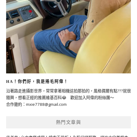
HA！你們好，我是捲毛阿偉！
沿著路走進攝影世界，常常拿著相機這拍那拍的，風格偶爾有點???就很
隨興，想看正經的推薦維基百科😂 歡迎加入阿偉的粉絲團～
合作邀約：
mxie7788@gmail.com
熱門文章與