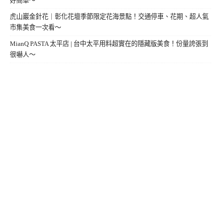
好簡單～
虎山巖金針花｜彰化花壇季節限定花海景點！交通停車、花期、超人氣
市集美食一次看～
MianQ PASTA 太平店 | 台中太平用料超實在的隱藏版美食！份量誇張到
很嚇人～