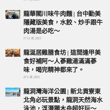
龍華閣川味牛肉麵 | 台中勤美
隱藏版美食，水餃、炒手跟牛
肉湯是必吃～
17 12 月, 2023
龍涎居雞膳食坊 | 這間逢甲美
食好補阿～人蔘雞湯滿滿蔘
味，喝完精神都來了。
25 5 月, 2023
龍洞灣海洋公園 | 新北貢寮東
北角必玩景點，龍洞天然海水
泳池，浮潛獨木舟超好玩～