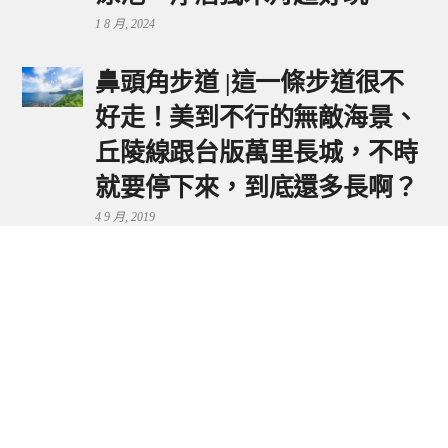
1 8 月, 2024
鼻頭角步道 |這一條步道很不
好走！美到不行的無敵海景、
丘陵線跟台版萬里長城，不時
就要停下來，到底還多長啊？
4 9 月, 2019
鼻頭港服務區 | 新北東北角夕
陽美景來這看，還有海鮮美食
可享用～
29 7 月, 2024
流量統計