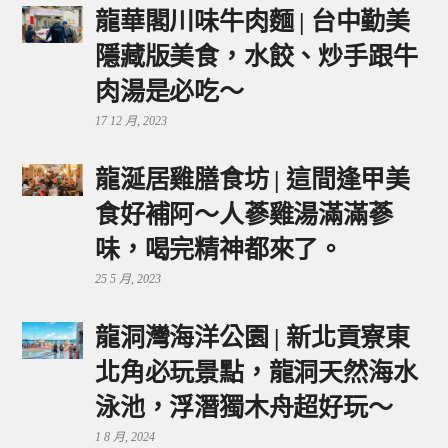
龍華閣川味牛肉麵 | 台中勤美
隱藏版美食，水餃、炒手跟牛
肉湯是必吃～
17 12 月, 2023
龍涎居雞膳食坊 | 這間逢甲美
食好補阿～人蔘雞湯滿滿蔘
味，喝完精神都來了。
25 5 月, 2023
龍洞灣海洋公園 | 新北貢寮東
北角必玩景點，龍洞天然海水
泳池，浮潛獨木舟超好玩～
1 8 月, 2024