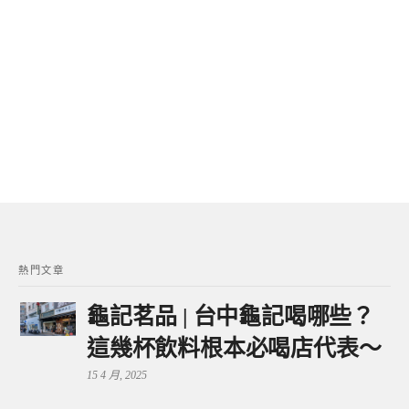
熱門文章
龜記茗品 | 台中龜記喝哪些？
這幾杯飲料根本必喝店代表～
15 4 月, 2025