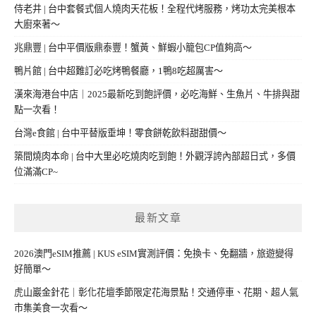
侍老井 | 台中套餐式個人燒肉天花板！全程代烤服務，烤功太完美根本
大廚來著～
兆鼎豐 | 台中平價版鼎泰豐！蟹黃、鮮蝦小籠包CP值夠高～
鴨片館 | 台中超難訂必吃烤鴨餐廳，1鴨8吃超厲害～
漢來海港台中店｜2025最新吃到飽評價，必吃海鮮、生魚片、牛排與甜
點一次看！
台灣e食館 | 台中平替版垂坤！零食餅乾飲料甜甜價～
築間燒肉本命 | 台中大里必吃燒肉吃到飽！外觀浮誇內部超日式，多價
位滿滿CP~
最新文章
2026澳門eSIM推薦 | KUS eSIM實測評價：免換卡、免翻牆，旅遊變得
好簡單～
虎山巖金針花｜彰化花壇季節限定花海景點！交通停車、花期、超人氣
市集美食一次看～