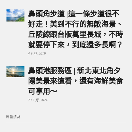
鼻頭角步道 |這一條步道很不
好走！美到不行的無敵海景、
丘陵線跟台版萬里長城，不時
就要停下來，到底還多長啊？
4 9 月, 2019
鼻頭港服務區 | 新北東北角夕
陽美景來這看，還有海鮮美食
可享用～
29 7 月, 2024
流量統計