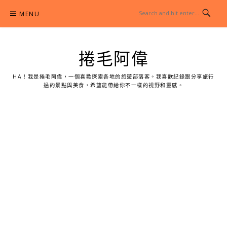
Skip
MENU
to
content
捲毛阿偉
HA！我是捲毛阿偉，一個喜歡探索各地的旅遊部落客。我喜歡紀錄跟分享旅行
過的景點與美食，希望能帶給你不一樣的視野和靈感。