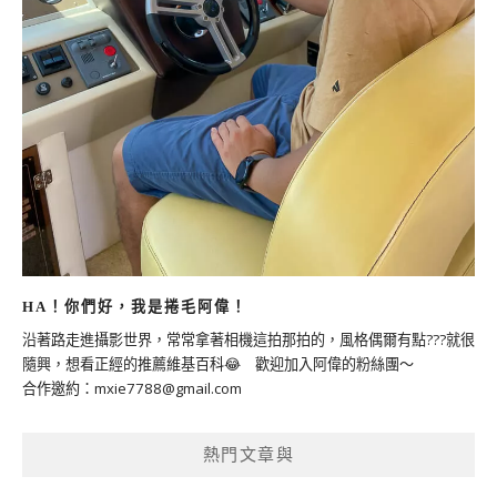
HA！你們好，我是捲毛阿偉！
沿著路走進攝影世界，常常拿著相機這拍那拍的，風格偶爾有點???就很
隨興，想看正經的推薦維基百科😂 歡迎加入阿偉的粉絲團～
合作邀約：
mxie7788@gmail.com
熱門文章與