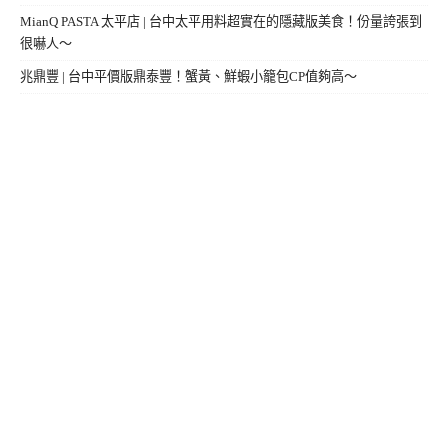
MianQ PASTA 太平店 | 台中太平用料超實在的隱藏版美食！份量誇張到
很嚇人～
兆鼎豐 | 台中平價版鼎泰豐！蟹黃、鮮蝦小籠包CP值夠高～