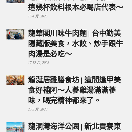
這幾杯飲料根本必喝店代表～
15 4 月, 2025
龍華閣川味牛肉麵 | 台中勤美
隱藏版美食，水餃、炒手跟牛
肉湯是必吃～
17 12 月, 2023
龍涎居雞膳食坊 | 這間逢甲美
食好補阿～人蔘雞湯滿滿蔘
味，喝完精神都來了。
25 5 月, 2023
龍洞灣海洋公園 | 新北貢寮東