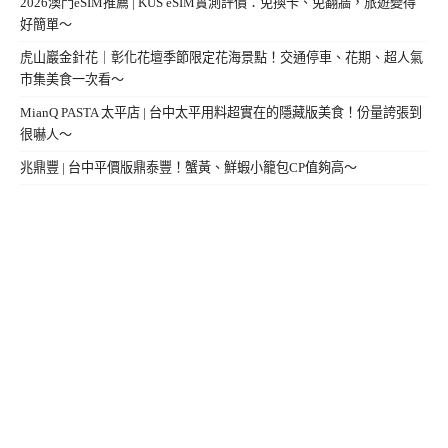
2026澳門eSIM推薦 | KUS eSIM實測評價：免換卡、免翻牆，旅遊變得
好簡單～
虎山巖金針花｜彰化花壇季節限定花海景點！交通停車、花期、超人氣
市集美食一次看～
MianQ PASTA 太平店 | 台中太平用料超實在的隱藏版美食！份量誇張到
很嚇人～
兆鼎豐 | 台中平價版鼎泰豐！蟹黃、鮮蝦小籠包CP值夠高～