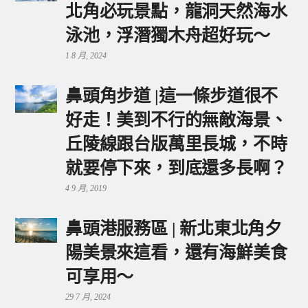
北角必玩景點，龍洞天然海水
泳池，浮潛獨木舟超好玩～
1 8 月, 2024
鼻頭角步道 |這一條步道很不
好走！美到不行的無敵海景、
丘陵線跟台版萬里長城，不時
就要停下來，到底還多長啊？
4 9 月, 2019
鼻頭港服務區 | 新北東北角夕
陽美景來這看，還有海鮮美食
可享用～
29 7 月, 2024