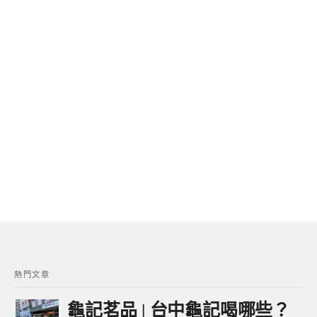
熱門文章
龜記茗品 | 台中龜記喝哪些？