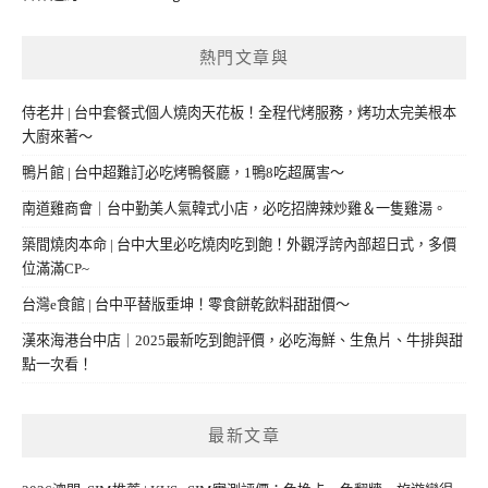
熱門文章與
侍老井 | 台中套餐式個人燒肉天花板！全程代烤服務，烤功太完美根本
大廚來著～
鴨片館 | 台中超難訂必吃烤鴨餐廳，1鴨8吃超厲害～
南道雞商會｜台中勤美人氣韓式小店，必吃招牌辣炒雞＆一隻雞湯。
築間燒肉本命 | 台中大里必吃燒肉吃到飽！外觀浮誇內部超日式，多價
位滿滿CP~
台灣e食館 | 台中平替版垂坤！零食餅乾飲料甜甜價～
漢來海港台中店｜2025最新吃到飽評價，必吃海鮮、生魚片、牛排與甜
點一次看！
最新文章