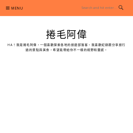
Skip
MENU
to
content
捲毛阿偉
HA！我是捲毛阿偉，一個喜歡探索各地的旅遊部落客。我喜歡紀錄跟分享旅行
過的景點與美食，希望能帶給你不一樣的視野和靈感。