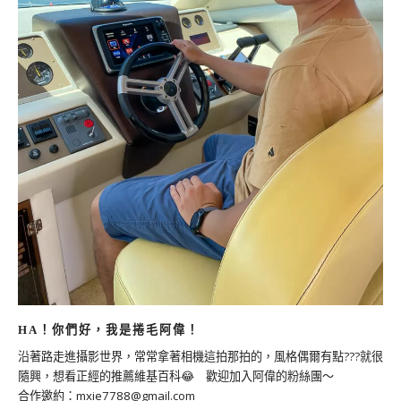
HA！你們好，我是捲毛阿偉！
沿著路走進攝影世界，常常拿著相機這拍那拍的，風格偶爾有點???就很
隨興，想看正經的推薦維基百科😂 歡迎加入阿偉的粉絲團～
合作邀約：
mxie7788@gmail.com