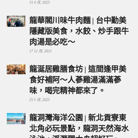
15 4 月, 2025
龍華閣川味牛肉麵 | 台中勤美
隱藏版美食，水餃、炒手跟牛
肉湯是必吃～
17 12 月, 2023
龍涎居雞膳食坊 | 這間逢甲美
食好補阿～人蔘雞湯滿滿蔘
味，喝完精神都來了。
25 5 月, 2023
龍洞灣海洋公園 | 新北貢寮東
北角必玩景點，龍洞天然海水