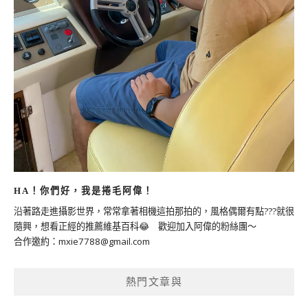
HA！你們好，我是捲毛阿偉！
沿著路走進攝影世界，常常拿著相機這拍那拍的，風格偶爾有點???就很
隨興，想看正經的推薦維基百科😂 歡迎加入阿偉的粉絲團～
合作邀約：
mxie7788@gmail.com
熱門文章與