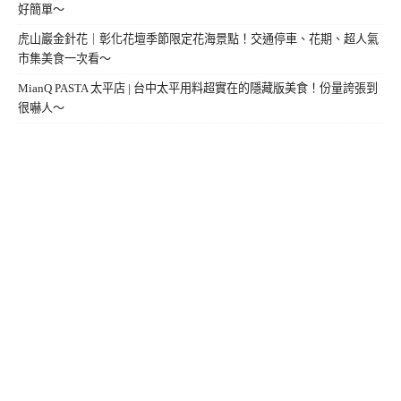
好簡單～
虎山巖金針花｜彰化花壇季節限定花海景點！交通停車、花期、超人氣
市集美食一次看～
MianQ PASTA 太平店 | 台中太平用料超實在的隱藏版美食！份量誇張到
很嚇人～