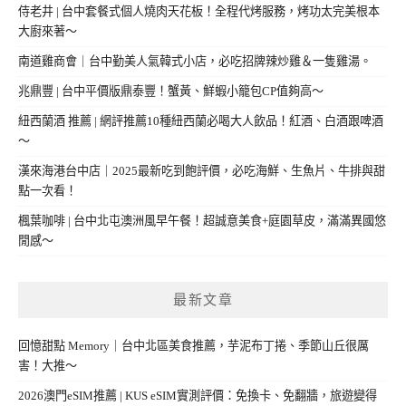
侍老井 | 台中套餐式個人燒肉天花板！全程代烤服務，烤功太完美根本
大廚來著～
南道雞商會｜台中勤美人氣韓式小店，必吃招牌辣炒雞＆一隻雞湯。
兆鼎豐 | 台中平價版鼎泰豐！蟹黃、鮮蝦小籠包CP值夠高～
紐西蘭酒 推薦 | 網評推薦10種紐西蘭必喝大人飲品！紅酒、白酒跟啤酒
～
漢來海港台中店｜2025最新吃到飽評價，必吃海鮮、生魚片、牛排與甜
點一次看！
楓葉咖啡 | 台中北屯澳洲風早午餐！超誠意美食+庭園草皮，滿滿異國悠
閒感～
最新文章
回憶甜點 Memory｜台中北區美食推薦，芋泥布丁捲、季節山丘很厲
害！大推～
2026澳門eSIM推薦 | KUS eSIM實測評價：免換卡、免翻牆，旅遊變得