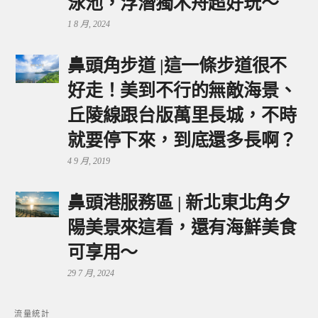
泳池，浮潛獨木舟超好玩～
1 8 月, 2024
鼻頭角步道 |這一條步道很不
好走！美到不行的無敵海景、
丘陵線跟台版萬里長城，不時
就要停下來，到底還多長啊？
4 9 月, 2019
鼻頭港服務區 | 新北東北角夕
陽美景來這看，還有海鮮美食
可享用～
29 7 月, 2024
流量統計