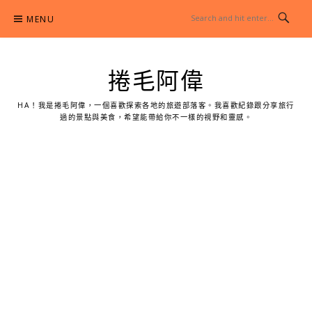
Skip
MENU
to
content
捲毛阿偉
HA！我是捲毛阿偉，一個喜歡探索各地的旅遊部落客。我喜歡紀錄跟分享旅行
過的景點與美食，希望能帶給你不一樣的視野和靈感。