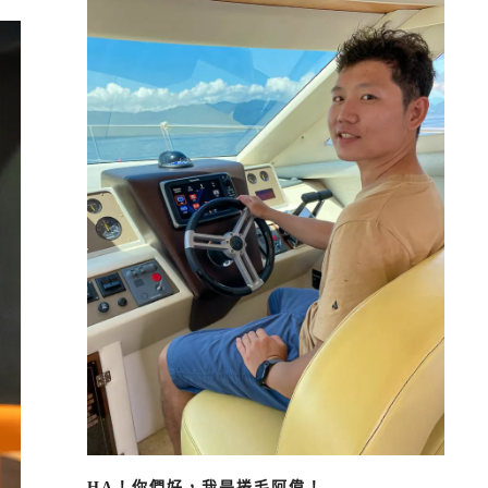
HA！你們好，我是捲毛阿偉！