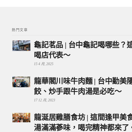
熱門文章
龜記茗品 | 台中龜記喝哪些
喝店代表～
15 4 月, 2025
龍華閣川味牛肉麵 | 台中勤
餃、炒手跟牛肉湯是必吃～
17 12 月, 2023
龍涎居雞膳食坊 | 這間逢甲
湯滿滿蔘味，喝完精神都來了