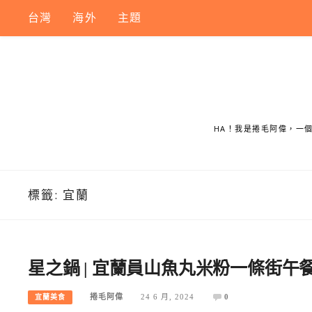
Skip
台灣
海外
主題
to
content
HA！我是捲毛阿偉，一
標籤:
宜蘭
星之鍋 | 宜蘭員山魚丸米粉一條街
捲毛阿偉
24 6 月, 2024
0
宜蘭美食