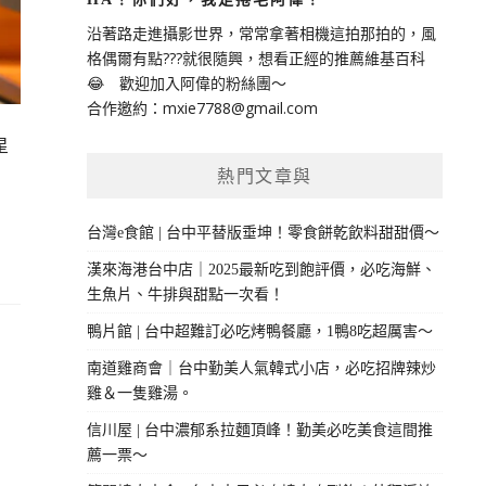
沿著路走進攝影世界，常常拿著相機這拍那拍的，風
格偶爾有點???就很隨興，想看正經的推薦維基百科
😂 歡迎加入阿偉的粉絲團～
合作邀約：
mxie7788@gmail.com
星
熱門文章與
台灣e食館 | 台中平替版垂坤！零食餅乾飲料甜甜價～
漢來海港台中店｜2025最新吃到飽評價，必吃海鮮、
生魚片、牛排與甜點一次看！
鴨片館 | 台中超難訂必吃烤鴨餐廳，1鴨8吃超厲害～
南道雞商會｜台中勤美人氣韓式小店，必吃招牌辣炒
雞＆一隻雞湯。
信川屋 | 台中濃郁系拉麵頂峰！勤美必吃美食這間推
薦一票～