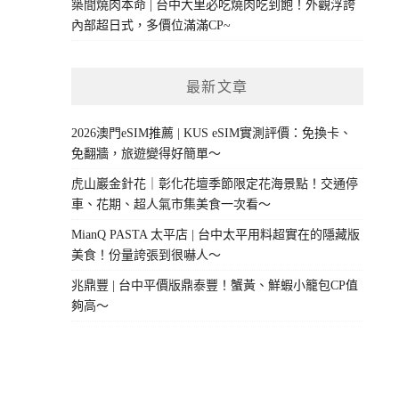
築間燒肉本命 | 台中大里必吃燒肉吃到飽！外觀浮誇
內部超日式，多價位滿滿CP~
最新文章
2026澳門eSIM推薦 | KUS eSIM實測評價：免換卡、
免翻牆，旅遊變得好簡單～
虎山巖金針花｜彰化花壇季節限定花海景點！交通停
車、花期、超人氣市集美食一次看～
MianQ PASTA 太平店 | 台中太平用料超實在的隱藏版
美食！份量誇張到很嚇人～
兆鼎豐 | 台中平價版鼎泰豐！蟹黃、鮮蝦小籠包CP值
夠高～