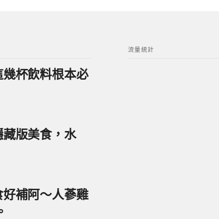
流量統計
？這幾杯飲料根本必
美隱藏版美食，水
美食好補阿～人蔘雞
。