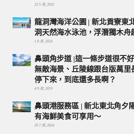
25 5 月, 2023
龍洞灣海洋公園 | 新北貢寮
洞天然海水泳池，浮潛獨木舟
1 8 月, 2024
鼻頭角步道 |這一條步道很不
無敵海景、丘陵線跟台版萬里
停下來，到底還多長啊？
4 9 月, 2019
鼻頭港服務區 | 新北東北角
有海鮮美食可享用～
29 7 月, 2024