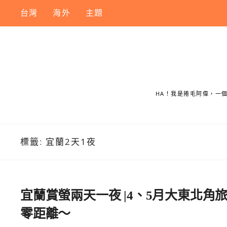
Skip
台灣
海外
主題
to
content
HA！我是捲毛阿偉，一
標籤:
宜蘭2天1夜
宜蘭賞螢兩天一夜 |4、5月大東北
零距離～