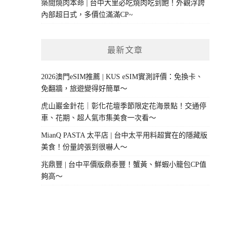
築間燒肉本命 | 台中大里必吃燒肉吃到飽！外觀浮誇
內部超日式，多價位滿滿CP~
最新文章
2026澳門eSIM推薦 | KUS eSIM實測評價：免換卡、
免翻牆，旅遊變得好簡單～
虎山巖金針花｜彰化花壇季節限定花海景點！交通停
車、花期、超人氣市集美食一次看～
MianQ PASTA 太平店 | 台中太平用料超實在的隱藏版
美食！份量誇張到很嚇人～
兆鼎豐 | 台中平價版鼎泰豐！蟹黃、鮮蝦小籠包CP值
夠高～