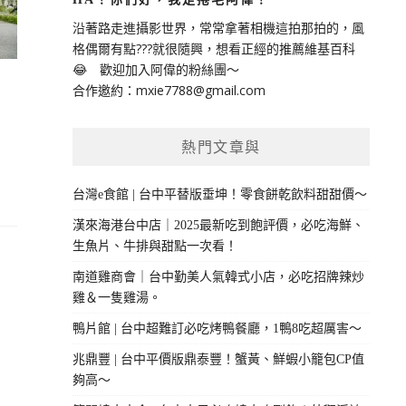
沿著路走進攝影世界，常常拿著相機這拍那拍的，風
格偶爾有點???就很隨興，想看正經的推薦維基百科
😂 歡迎加入阿偉的粉絲團～
合作邀約：
mxie7788@gmail.com
熱門文章與
台灣e食館 | 台中平替版垂坤！零食餅乾飲料甜甜價～
漢來海港台中店｜2025最新吃到飽評價，必吃海鮮、
生魚片、牛排與甜點一次看！
南道雞商會｜台中勤美人氣韓式小店，必吃招牌辣炒
雞＆一隻雞湯。
鴨片館 | 台中超難訂必吃烤鴨餐廳，1鴨8吃超厲害～
兆鼎豐 | 台中平價版鼎泰豐！蟹黃、鮮蝦小籠包CP值
夠高～