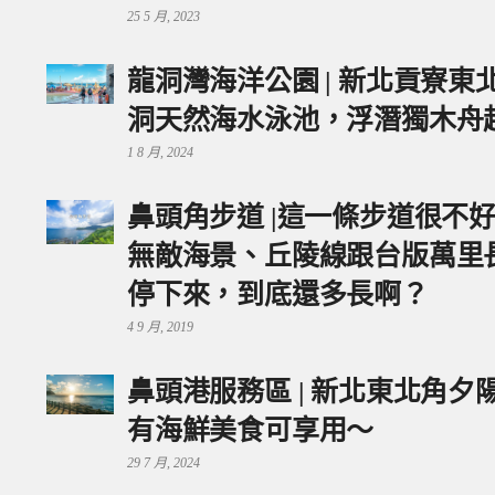
25 5 月, 2023
龍洞灣海洋公園 | 新北貢寮
洞天然海水泳池，浮潛獨木舟
1 8 月, 2024
鼻頭角步道 |這一條步道很不
無敵海景、丘陵線跟台版萬里
停下來，到底還多長啊？
4 9 月, 2019
鼻頭港服務區 | 新北東北角
有海鮮美食可享用～
29 7 月, 2024