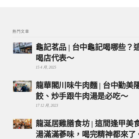
熱門文章
龜記茗品 | 台中龜記喝哪些
喝店代表～
15 4 月, 2025
龍華閣川味牛肉麵 | 台中勤
餃、炒手跟牛肉湯是必吃～
17 12 月, 2023
龍涎居雞膳食坊 | 這間逢甲
湯滿滿蔘味，喝完精神都來了