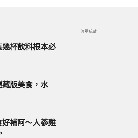
流量統計
？這幾杯飲料根本必
美隱藏版美食，水
美食好補阿～人蔘雞
。