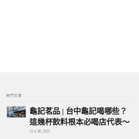
熱門文章
龜記茗品 | 台中龜記喝哪些？
這幾杯飲料根本必喝店代表～
15 4 月, 2025