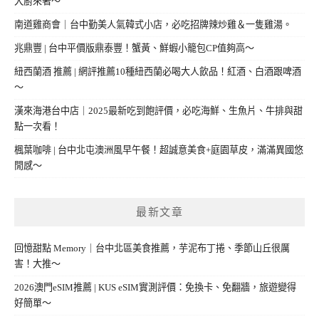
大廚來著～
南道雞商會｜台中勤美人氣韓式小店，必吃招牌辣炒雞＆一隻雞湯。
兆鼎豐 | 台中平價版鼎泰豐！蟹黃、鮮蝦小籠包CP值夠高～
紐西蘭酒 推薦 | 網評推薦10種紐西蘭必喝大人飲品！紅酒、白酒跟啤酒
～
漢來海港台中店｜2025最新吃到飽評價，必吃海鮮、生魚片、牛排與甜
點一次看！
楓葉咖啡 | 台中北屯澳洲風早午餐！超誠意美食+庭園草皮，滿滿異國悠
閒感～
最新文章
回憶甜點 Memory｜台中北區美食推薦，芋泥布丁捲、季節山丘很厲
害！大推～
2026澳門eSIM推薦 | KUS eSIM實測評價：免換卡、免翻牆，旅遊變得
好簡單～