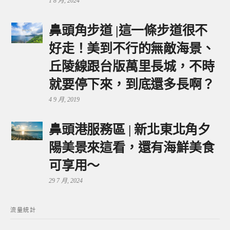
1 8 月, 2024
鼻頭角步道 |這一條步道很不
好走！美到不行的無敵海景、
丘陵線跟台版萬里長城，不時
就要停下來，到底還多長啊？
4 9 月, 2019
鼻頭港服務區 | 新北東北角夕
陽美景來這看，還有海鮮美食
可享用～
29 7 月, 2024
流量統計