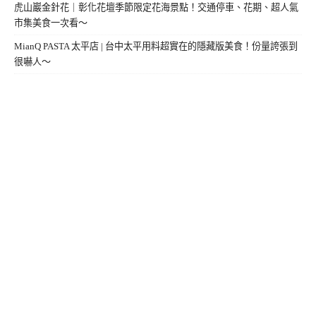
虎山巖金針花｜彰化花壇季節限定花海景點！交通停車、花期、超人氣
市集美食一次看～
MianQ PASTA 太平店 | 台中太平用料超實在的隱藏版美食！份量誇張到
很嚇人～