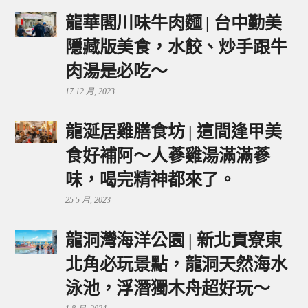
龍華閣川味牛肉麵 | 台中勤美
隱藏版美食，水餃、炒手跟牛
肉湯是必吃～
17 12 月, 2023
龍涎居雞膳食坊 | 這間逢甲美
食好補阿～人蔘雞湯滿滿蔘
味，喝完精神都來了。
25 5 月, 2023
龍洞灣海洋公園 | 新北貢寮東
北角必玩景點，龍洞天然海水
泳池，浮潛獨木舟超好玩～