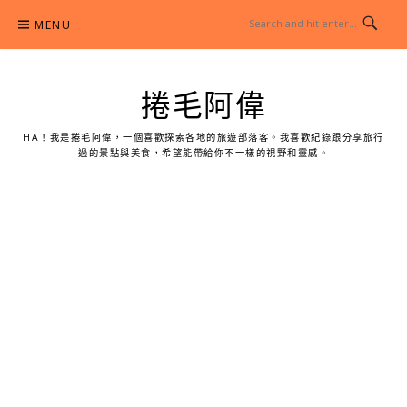
Skip
MENU
to
content
捲毛阿偉
HA！我是捲毛阿偉，一個喜歡探索各地的旅遊部落客。我喜歡紀錄跟分享旅行
過的景點與美食，希望能帶給你不一樣的視野和靈感。