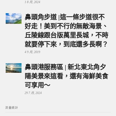
1 8 月, 2024
鼻頭角步道 |這一條步道很不
好走！美到不行的無敵海景、
丘陵線跟台版萬里長城，不時
就要停下來，到底還多長啊？
4 9 月, 2019
鼻頭港服務區 | 新北東北角夕
陽美景來這看，還有海鮮美食
可享用～
29 7 月, 2024
流量統計