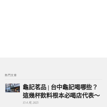
熱門文章
龜記茗品 | 台中龜記喝哪些？
這幾杯飲料根本必喝店代表～
15 4 月, 2025