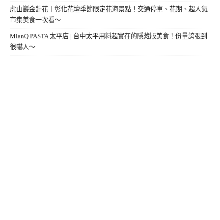
虎山巖金針花｜彰化花壇季節限定花海景點！交通停車、花期、超人氣
市集美食一次看～
MianQ PASTA 太平店 | 台中太平用料超實在的隱藏版美食！份量誇張到
很嚇人～