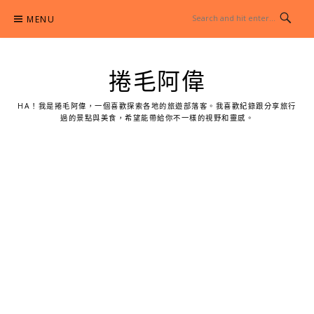
Skip
MENU
to
content
捲毛阿偉
HA！我是捲毛阿偉，一個喜歡探索各地的旅遊部落客。我喜歡紀錄跟分享旅行
過的景點與美食，希望能帶給你不一樣的視野和靈感。