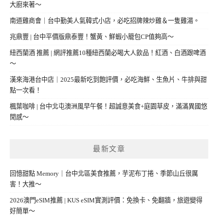
大廚來著～
南道雞商會｜台中勤美人氣韓式小店，必吃招牌辣炒雞＆一隻雞湯。
兆鼎豐 | 台中平價版鼎泰豐！蟹黃、鮮蝦小籠包CP值夠高～
紐西蘭酒 推薦 | 網評推薦10種紐西蘭必喝大人飲品！紅酒、白酒跟啤酒
～
漢來海港台中店｜2025最新吃到飽評價，必吃海鮮、生魚片、牛排與甜
點一次看！
楓葉咖啡 | 台中北屯澳洲風早午餐！超誠意美食+庭園草皮，滿滿異國悠
閒感～
最新文章
回憶甜點 Memory｜台中北區美食推薦，芋泥布丁捲、季節山丘很厲
害！大推～
2026澳門eSIM推薦 | KUS eSIM實測評價：免換卡、免翻牆，旅遊變得
好簡單～