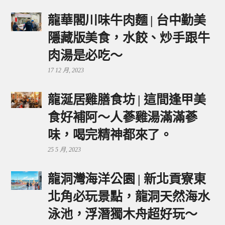
龍華閣川味牛肉麵 | 台中勤美
隱藏版美食，水餃、炒手跟牛
肉湯是必吃～
17 12 月, 2023
龍涎居雞膳食坊 | 這間逢甲美
食好補阿～人蔘雞湯滿滿蔘
味，喝完精神都來了。
25 5 月, 2023
龍洞灣海洋公園 | 新北貢寮東
北角必玩景點，龍洞天然海水
泳池，浮潛獨木舟超好玩～