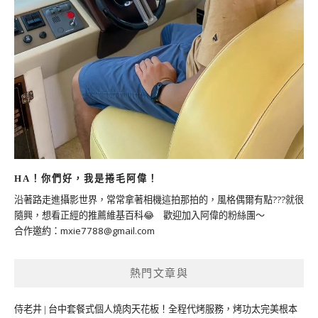
HA！你們好，我是捲毛阿偉！
沿著路走進攝影世界，常常拿著相機這拍那拍的，風格偶爾有點???就很
隨興，想看正經的推薦維基百科😂 歡迎加入阿偉的粉絲團～
合作邀約：
mxie7788@gmail.com
熱門文章與
侍老井 | 台中套餐式個人燒肉天花板！全程代烤服務，烤功太完美根本