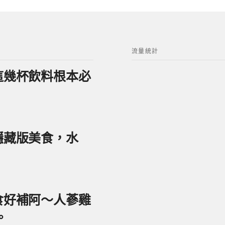
流量統計
？這幾杯飲料根本必
美隱藏版美食，水
美食好補阿～人蔘雞
。