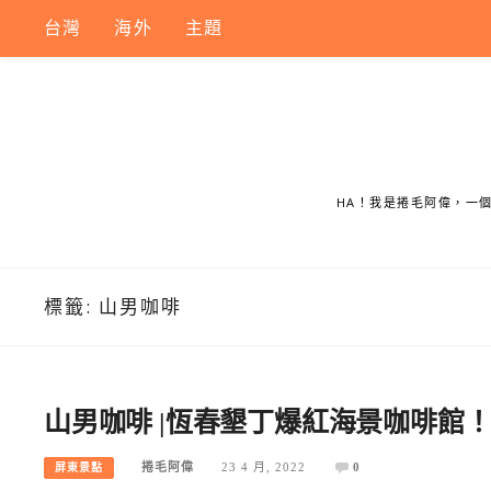
Skip
台灣
海外
主題
to
content
HA！我是捲毛阿偉，一
標籤:
山男咖啡
山男咖啡 |恆春墾丁爆紅海景咖啡館
捲毛阿偉
23 4 月, 2022
0
屏東景點