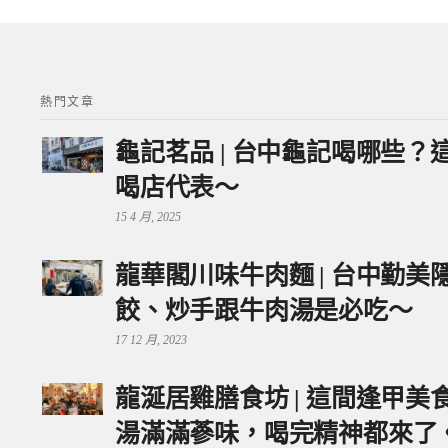
熱門文章
龜記茗品 | 台中龜記喝哪些
喝店代表～
15 4 月, 2025
龍華閣川味牛肉麵 | 台中勤
餃、炒手跟牛肉湯是必吃～
17 12 月, 2023
龍涎居雞膳食坊 | 這間逢甲
湯滿滿蔘味，喝完精神都來了