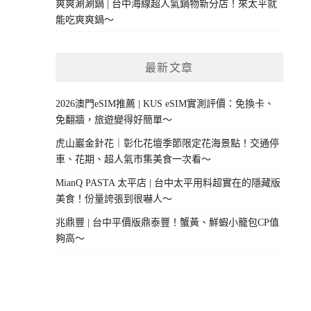
爽爽涮涮鍋 | 台中海線超人氣鍋物新分店！來太平就
能吃爽爽鍋～
最新文章
2026澳門eSIM推薦 | KUS eSIM實測評價：免換卡、
免翻牆，旅遊變得好簡單～
虎山巖金針花｜彰化花壇季節限定花海景點！交通停
車、花期、超人氣市集美食一次看～
MianQ PASTA 太平店 | 台中太平用料超實在的隱藏版
美食！份量誇張到很嚇人～
兆鼎豐 | 台中平價版鼎泰豐！蟹黃、鮮蝦小籠包CP值
夠高～