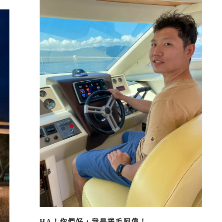
HA！你們好，我是捲毛阿偉！