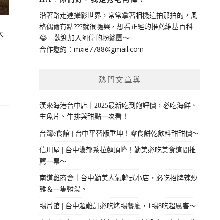
沿著路走進攝影世界，常常拿著相機這拍那拍的，風
格偶爾有點???就很隨興，想看正經的推薦維基百科
大
😂 歡迎加入阿偉的粉絲團～
合作邀約：
mxie7788@gmail.com
熱門文章與
漢來海港台中店｜2025最新吃到飽評價，必吃海鮮、
生魚片、牛排與甜點一次看！
台灣e食館 | 台中平替版垂坤！零食餅乾飲料甜甜價～
信川屋 | 台中濃郁系拉麵頂峰！勤美必吃美食這間推
薦一票～
南道雞商會｜台中勤美人氣韓式小店，必吃招牌辣炒
雞＆一隻雞湯。
鴨片館 | 台中超難訂必吃烤鴨餐廳，1鴨8吃超厲害～