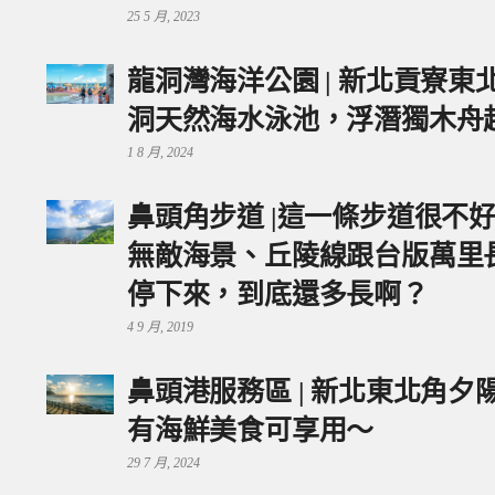
25 5 月, 2023
龍洞灣海洋公園 | 新北貢寮
洞天然海水泳池，浮潛獨木舟
1 8 月, 2024
鼻頭角步道 |這一條步道很不
無敵海景、丘陵線跟台版萬里
停下來，到底還多長啊？
4 9 月, 2019
鼻頭港服務區 | 新北東北角
有海鮮美食可享用～
29 7 月, 2024