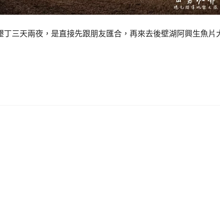
墾丁三天兩夜，是直接先跟朋友匯合，再來去後壁湖阿興生魚片