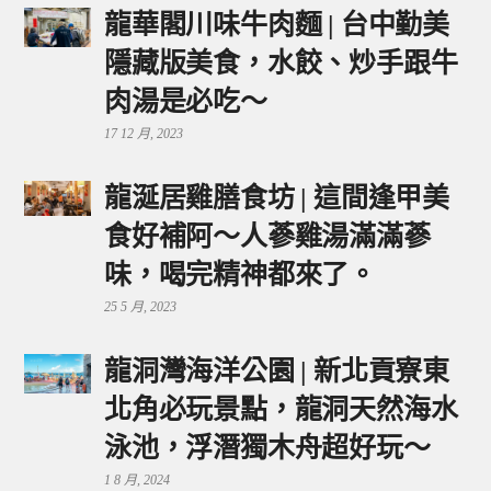
龍華閣川味牛肉麵 | 台中勤美
隱藏版美食，水餃、炒手跟牛
肉湯是必吃～
17 12 月, 2023
龍涎居雞膳食坊 | 這間逢甲美
食好補阿～人蔘雞湯滿滿蔘
味，喝完精神都來了。
25 5 月, 2023
龍洞灣海洋公園 | 新北貢寮東
北角必玩景點，龍洞天然海水
泳池，浮潛獨木舟超好玩～
1 8 月, 2024