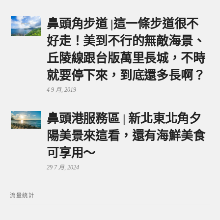
鼻頭角步道 |這一條步道很不
好走！美到不行的無敵海景、
丘陵線跟台版萬里長城，不時
就要停下來，到底還多長啊？
4 9 月, 2019
鼻頭港服務區 | 新北東北角夕
陽美景來這看，還有海鮮美食
可享用～
29 7 月, 2024
流量統計