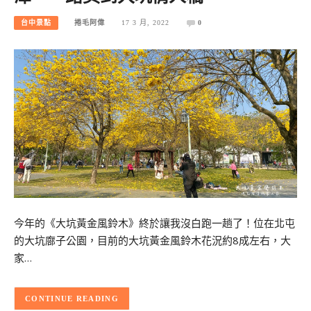
台中景點
捲毛阿偉
17 3 月, 2022
0
今年的《大坑黃金風鈴木》終於讓我沒白跑一趟了！位在北屯
的大坑廍子公園，目前的大坑黃金風鈴木花況約8成左右，大
家…
CONTINUE READING