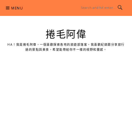
Skip
MENU
to
content
捲毛阿偉
HA！我是捲毛阿偉，一個喜歡探索各地的旅遊部落客。我喜歡紀錄跟分享旅行
過的景點與美食，希望能帶給你不一樣的視野和靈感。