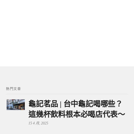
熱門文章
龜記茗品 | 台中龜記喝哪些？
這幾杯飲料根本必喝店代表～
15 4 月, 2025