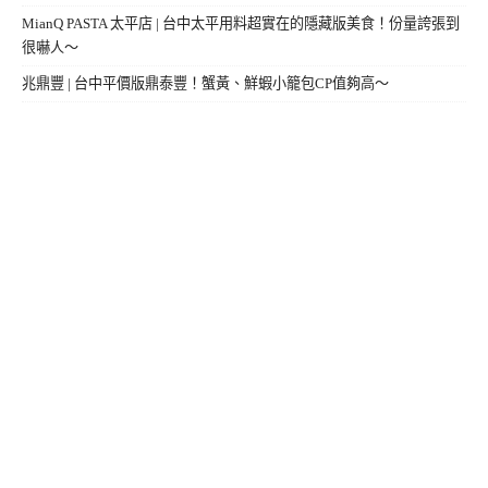
MianQ PASTA 太平店 | 台中太平用料超實在的隱藏版美食！份量誇張到
很嚇人～
兆鼎豐 | 台中平價版鼎泰豐！蟹黃、鮮蝦小籠包CP值夠高～