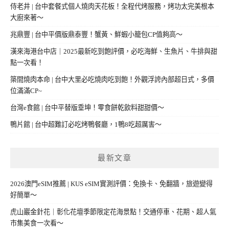
侍老井 | 台中套餐式個人燒肉天花板！全程代烤服務，烤功太完美根本
大廚來著～
兆鼎豐 | 台中平價版鼎泰豐！蟹黃、鮮蝦小籠包CP值夠高～
漢來海港台中店｜2025最新吃到飽評價，必吃海鮮、生魚片、牛排與甜
點一次看！
築間燒肉本命 | 台中大里必吃燒肉吃到飽！外觀浮誇內部超日式，多價
位滿滿CP~
台灣e食館 | 台中平替版垂坤！零食餅乾飲料甜甜價～
鴨片館 | 台中超難訂必吃烤鴨餐廳，1鴨8吃超厲害～
最新文章
2026澳門eSIM推薦 | KUS eSIM實測評價：免換卡、免翻牆，旅遊變得
好簡單～
虎山巖金針花｜彰化花壇季節限定花海景點！交通停車、花期、超人氣
市集美食一次看～