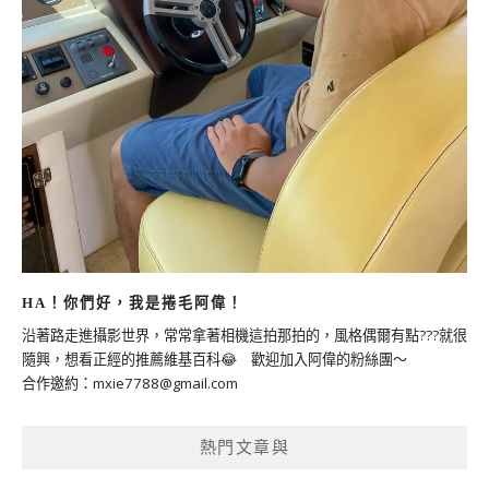
HA！你們好，我是捲毛阿偉！
沿著路走進攝影世界，常常拿著相機這拍那拍的，風格偶爾有點???就很
隨興，想看正經的推薦維基百科😂 歡迎加入阿偉的粉絲團～
合作邀約：
mxie7788@gmail.com
熱門文章與