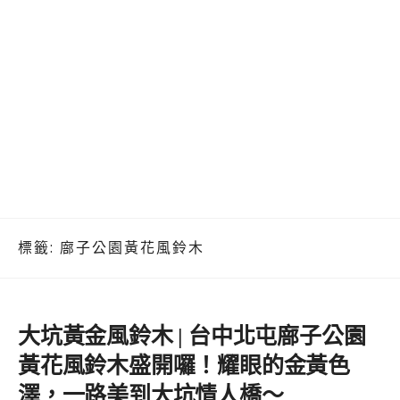
標籤:
廍子公園黃花風鈴木
大坑黃金風鈴木 | 台中北屯廍子公園
黃花風鈴木盛開囉！耀眼的金黃色
澤，一路美到大坑情人橋～