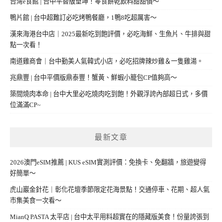
台灣e食館 | 台中平替版垂坤！零食餅乾飲料甜甜價～
鴨片館 | 台中超難訂必吃烤鴨餐廳，1鴨8吃超厲害～
漢來海港台中店｜2025最新吃到飽評價，必吃海鮮、生魚片、牛排與甜
點一次看！
南道雞商會｜台中勤美人氣韓式小店，必吃招牌辣炒雞＆一隻雞湯。
兆鼎豐 | 台中平價版鼎泰豐！蟹黃、鮮蝦小籠包CP值夠高～
築間燒肉本命 | 台中大里必吃燒肉吃到飽！外觀浮誇內部超日式，多價
位滿滿CP~
最新文章
2026澳門eSIM推薦 | KUS eSIM實測評價：免換卡、免翻牆，旅遊變得
好簡單～
虎山巖金針花｜彰化花壇季節限定花海景點！交通停車、花期、超人氣
市集美食一次看～
MianQ PASTA 太平店 | 台中太平用料超實在的隱藏版美食！份量誇張到