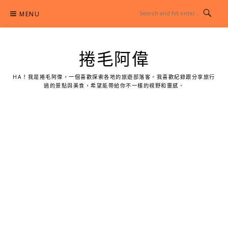
Skip
MENU
to
content
捲毛阿偉
HA！我是捲毛阿偉，一個喜歡探索各地的旅遊部落客。我喜歡紀錄跟分享旅行
過的景點與美食，希望能帶給你不一樣的視野和靈感。