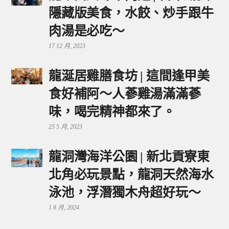
隱藏版美食，水餃、炒手跟牛
肉湯是必吃～
17 12 月, 2023
龍涎居雞膳食坊 | 這間逢甲美
食好補阿～人蔘雞湯滿滿蔘
味，喝完精神都來了。
25 5 月, 2023
龍洞灣海洋公園 | 新北貢寮東
北角必玩景點，龍洞天然海水
泳池，浮潛獨木舟超好玩～
1 8 月, 2024