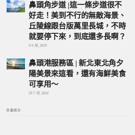
鼻頭角步道 |這一條步道很不
好走！美到不行的無敵海景、
丘陵線跟台版萬里長城，不時
就要停下來，到底還多長啊？
4 9 月, 2019
鼻頭港服務區 | 新北東北角夕
陽美景來這看，還有海鮮美食
可享用～
29 7 月, 2024
流量統計