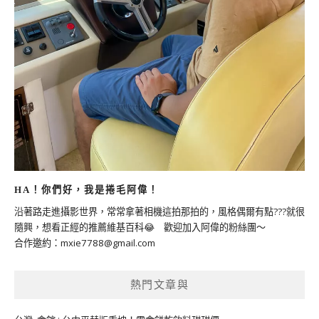
HA！你們好，我是捲毛阿偉！
沿著路走進攝影世界，常常拿著相機這拍那拍的，風格偶爾有點???就很
隨興，想看正經的推薦維基百科😂 歡迎加入阿偉的粉絲團～
合作邀約：
mxie7788@gmail.com
熱門文章與