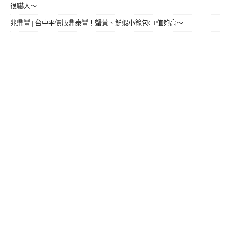
很嚇人～
兆鼎豐 | 台中平價版鼎泰豐！蟹黃、鮮蝦小籠包CP值夠高～