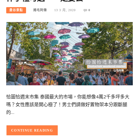
曼谷景點
捲毛阿偉
13 3 月, 2020
0
恰圖恰週末市集 泰國最大的市場，你能想像4萬2千多坪多大
嗎？女性應該是開心極了！男士們請做好置物架本分跟斷腿
的…
CONTINUE READING