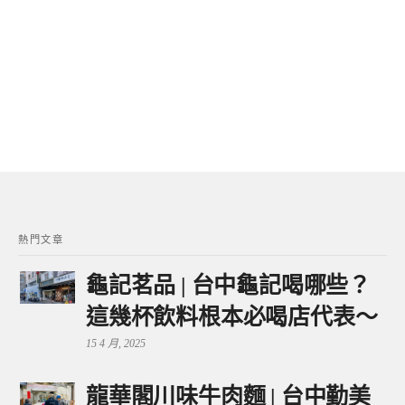
熱門文章
龜記茗品 | 台中龜記喝哪些？
這幾杯飲料根本必喝店代表～
15 4 月, 2025
龍華閣川味牛肉麵 | 台中勤美