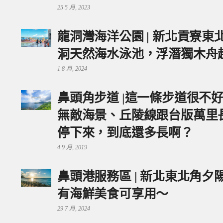
25 5 月, 2023
龍洞灣海洋公園 | 新北貢寮
洞天然海水泳池，浮潛獨木舟
1 8 月, 2024
鼻頭角步道 |這一條步道很不
無敵海景、丘陵線跟台版萬里
停下來，到底還多長啊？
4 9 月, 2019
鼻頭港服務區 | 新北東北角
有海鮮美食可享用～
29 7 月, 2024