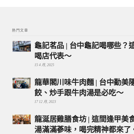
熱門文章
龜記茗品 | 台中龜記喝哪些
喝店代表～
15 4 月, 2025
龍華閣川味牛肉麵 | 台中勤
餃、炒手跟牛肉湯是必吃～
17 12 月, 2023
龍涎居雞膳食坊 | 這間逢甲
湯滿滿蔘味，喝完精神都來了