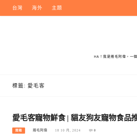
Skip
台灣
海外
主題
to
content
HA！我是捲毛阿偉，一
標籤:
愛毛客
愛毛客寵物鮮食 | 貓友狗友寵物食
捲毛阿偉
18 10 月, 2024
0
開箱