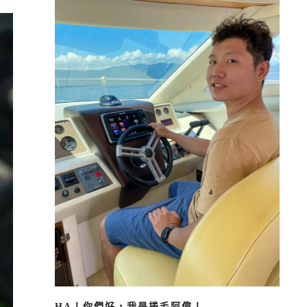
HA！你們好，我是捲毛阿偉！