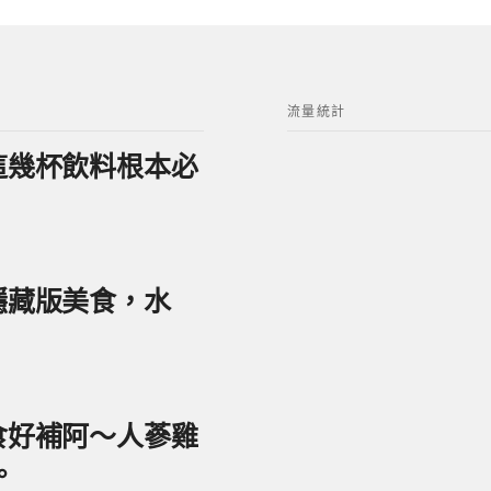
流量統計
？這幾杯飲料根本必
美隱藏版美食，水
美食好補阿～人蔘雞
。