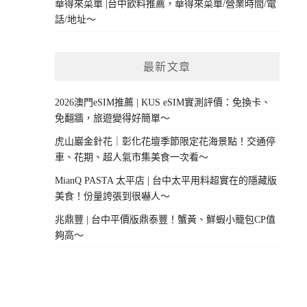
華得來菜單 |台中飲料推薦，華得來菜單/營業時間/電
話/地址～
最新文章
2026澳門eSIM推薦 | KUS eSIM實測評價：免換卡、
免翻牆，旅遊變得好簡單～
虎山巖金針花｜彰化花壇季節限定花海景點！交通停
車、花期、超人氣市集美食一次看～
MianQ PASTA 太平店 | 台中太平用料超實在的隱藏版
美食！份量誇張到很嚇人～
兆鼎豐 | 台中平價版鼎泰豐！蟹黃、鮮蝦小籠包CP值
夠高～