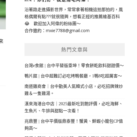
沿著路走進攝影世界，常常拿著相機這拍那拍的，風
格偶爾有點???就很隨興，想看正經的推薦維基百科
😂 歡迎加入阿偉的粉絲團～
合作邀約：
mxie7788@gmail.com
來
熱門文章與
台灣e食館 | 台中平替版垂坤！零食餅乾飲料甜甜價～
鴨片館 | 台中超難訂必吃烤鴨餐廳，1鴨8吃超厲害～
南道雞商會｜台中勤美人氣韓式小店，必吃招牌辣炒
雞＆一隻雞湯。
漢來海港台中店｜2025最新吃到飽評價，必吃海鮮、
生魚片、牛排與甜點一次看！
兆鼎豐 | 台中平價版鼎泰豐！蟹黃、鮮蝦小籠包CP值
夠高～