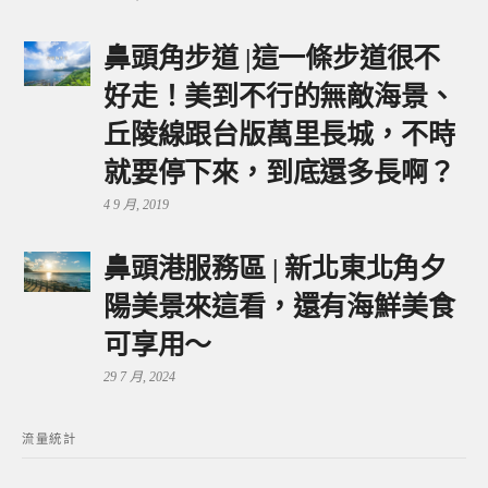
鼻頭角步道 |這一條步道很不
好走！美到不行的無敵海景、
丘陵線跟台版萬里長城，不時
就要停下來，到底還多長啊？
4 9 月, 2019
鼻頭港服務區 | 新北東北角夕
陽美景來這看，還有海鮮美食
可享用～
29 7 月, 2024
流量統計