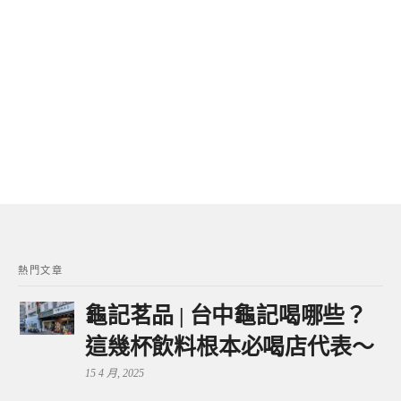
熱門文章
龜記茗品 | 台中龜記喝哪些？
這幾杯飲料根本必喝店代表～
15 4 月, 2025