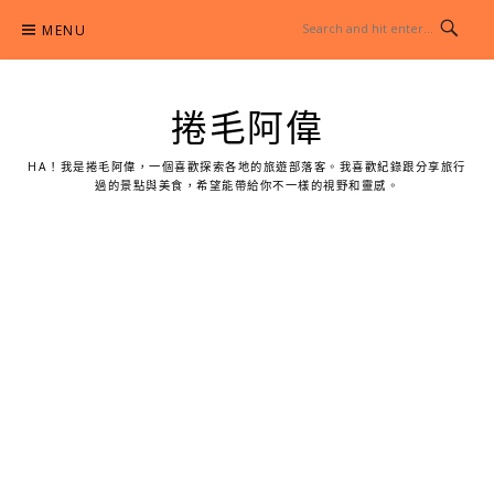
Skip
MENU
to
content
捲毛阿偉
HA！我是捲毛阿偉，一個喜歡探索各地的旅遊部落客。我喜歡紀錄跟分享旅行
過的景點與美食，希望能帶給你不一樣的視野和靈感。