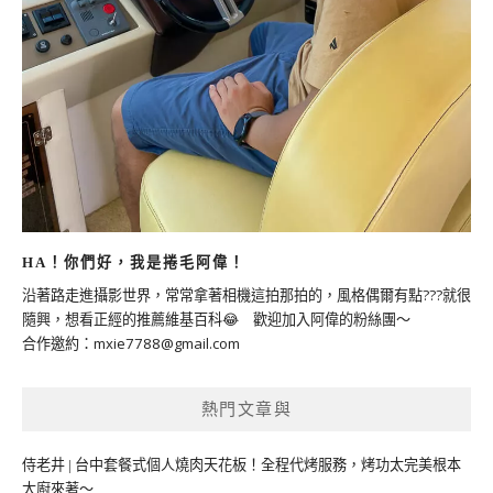
HA！你們好，我是捲毛阿偉！
沿著路走進攝影世界，常常拿著相機這拍那拍的，風格偶爾有點???就很
隨興，想看正經的推薦維基百科😂 歡迎加入阿偉的粉絲團～
合作邀約：
mxie7788@gmail.com
熱門文章與
侍老井 | 台中套餐式個人燒肉天花板！全程代烤服務，烤功太完美根本
大廚來著～