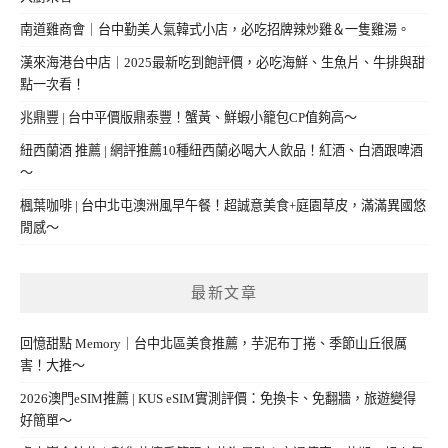
南道雞商會｜台中勤美人氣韓式小店，必吃招牌辣炒雞＆一隻雞湯。
漢來海港台中店｜2025最新吃到飽評價，必吃海鮮、生魚片、牛排與甜
點一次看！
兆鼎豐 | 台中平價版鼎泰豐！蟹黃、鮮蝦小籠包CP值夠高～
紐西蘭酒 推薦 | 網評推薦10種紐西蘭必喝大人飲品！紅酒、白酒跟啤酒
～
楓葉咖啡 | 台中北屯澳洲風早午餐！超誠意美食+庭園草皮，滿滿異國悠
閒感～
最新文章
回憶甜點 Memory｜台中北區美食推薦，芋泥布丁捲、季節山丘很厲
害！大推～
2026澳門eSIM推薦 | KUS eSIM實測評價：免換卡、免翻牆，旅遊變得
好簡單～