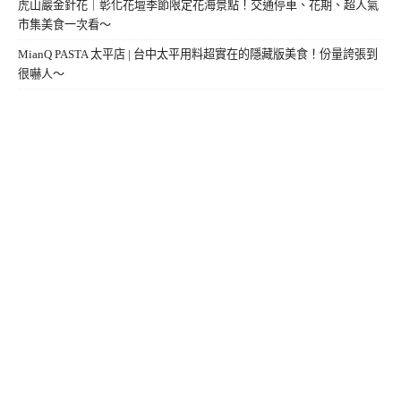
虎山巖金針花｜彰化花壇季節限定花海景點！交通停車、花期、超人氣
市集美食一次看～
MianQ PASTA 太平店 | 台中太平用料超實在的隱藏版美食！份量誇張到
很嚇人～