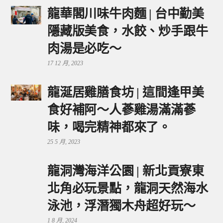
龍華閣川味牛肉麵 | 台中勤美
隱藏版美食，水餃、炒手跟牛
肉湯是必吃～
17 12 月, 2023
龍涎居雞膳食坊 | 這間逢甲美
食好補阿～人蔘雞湯滿滿蔘
味，喝完精神都來了。
25 5 月, 2023
龍洞灣海洋公園 | 新北貢寮東
北角必玩景點，龍洞天然海水
泳池，浮潛獨木舟超好玩～
1 8 月, 2024