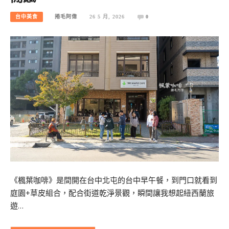
台中美食
捲毛阿偉
26 5 月, 2026
0
《楓葉咖啡》是間開在台中北屯的台中早午餐，到門口就看到
庭園+草皮組合，配合街道乾淨景觀，瞬間讓我想起紐西蘭旅
遊…