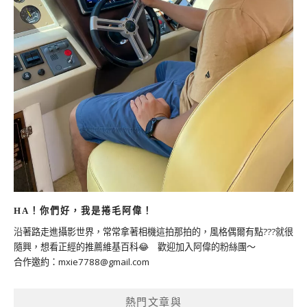
HA！你們好，我是捲毛阿偉！
沿著路走進攝影世界，常常拿著相機這拍那拍的，風格偶爾有點???就很
隨興，想看正經的推薦維基百科😂 歡迎加入阿偉的粉絲團～
合作邀約：
mxie7788@gmail.com
熱門文章與