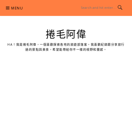
Skip
MENU
to
content
捲毛阿偉
HA！我是捲毛阿偉，一個喜歡探索各地的旅遊部落客。我喜歡紀錄跟分享旅行
過的景點與美食，希望能帶給你不一樣的視野和靈感。