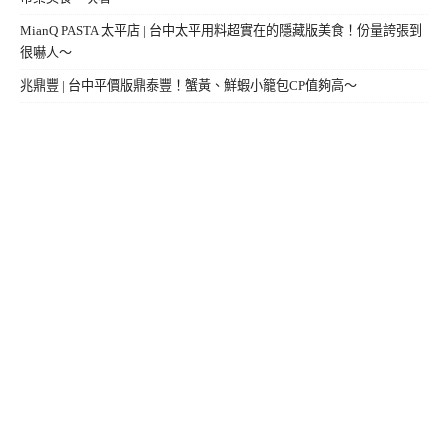
MianQ PASTA 太平店 | 台中太平用料超實在的隱藏版美食！份量誇張到
很嚇人～
兆鼎豐 | 台中平價版鼎泰豐！蟹黃、鮮蝦小籠包CP值夠高～