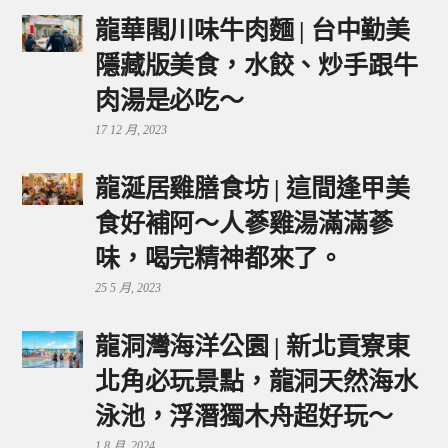
龍華閣川味牛肉麵 | 台中勤美
隱藏版美食，水餃、炒手跟牛
肉湯是必吃～
17 12 月, 2023
龍涎居雞膳食坊 | 這間逢甲美
食好補阿～人蔘雞湯滿滿蔘
味，喝完精神都來了。
25 5 月, 2023
龍洞灣海洋公園 | 新北貢寮東
北角必玩景點，龍洞天然海水
泳池，浮潛獨木舟超好玩～
1 8 月, 2024