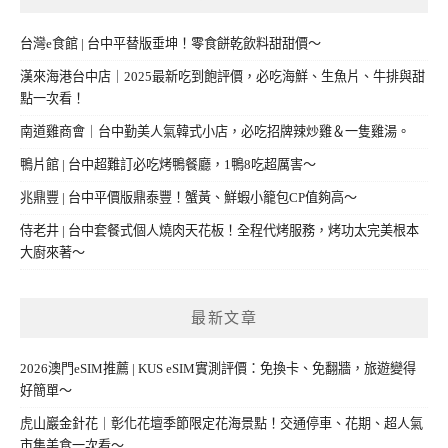
台灣e食館 | 台中平替版垂坤！零食餅乾飲料甜甜價～
漢來海港台中店｜2025最新吃到飽評價，必吃海鮮、生魚片、牛排與甜
點一次看！
南道雞商會｜台中勤美人氣韓式小店，必吃招牌辣炒雞＆一隻雞湯。
鴨片館 | 台中超難訂必吃烤鴨餐廳，1鴨8吃超厲害～
兆鼎豐 | 台中平價版鼎泰豐！蟹黃、鮮蝦小籠包CP值夠高～
侍老井 | 台中套餐式個人燒肉天花板！全程代烤服務，烤功太完美根本
大廚來著～
最新文章
2026澳門eSIM推薦 | KUS eSIM實測評價：免換卡、免翻牆，旅遊變得
好簡單～
虎山巖金針花｜彰化花壇季節限定花海景點！交通停車、花期、超人氣
市集美食一次看～