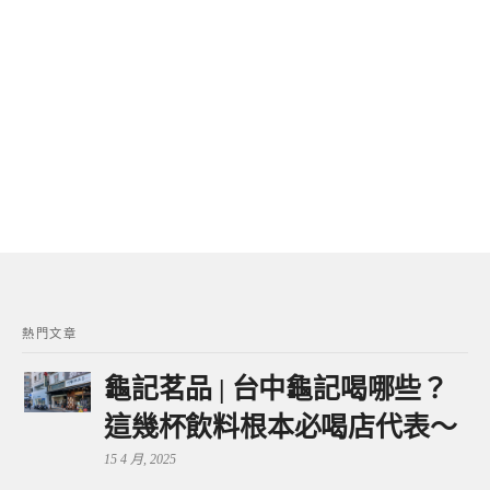
熱門文章
龜記茗品 | 台中龜記喝哪些？
這幾杯飲料根本必喝店代表～
15 4 月, 2025