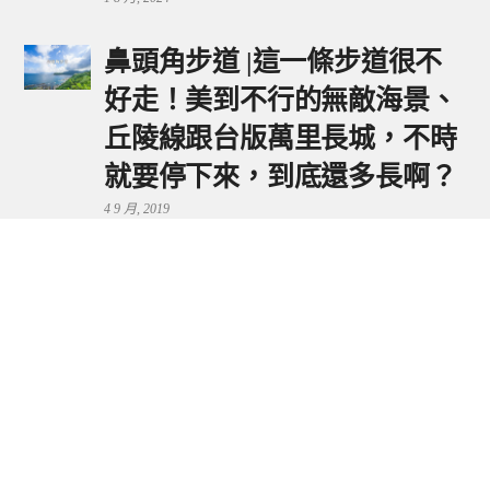
鼻頭角步道 |這一條步道很不
好走！美到不行的無敵海景、
丘陵線跟台版萬里長城，不時
就要停下來，到底還多長啊？
4 9 月, 2019
鼻頭港服務區 | 新北東北角夕
陽美景來這看，還有海鮮美食
可享用～
29 7 月, 2024
流量統計