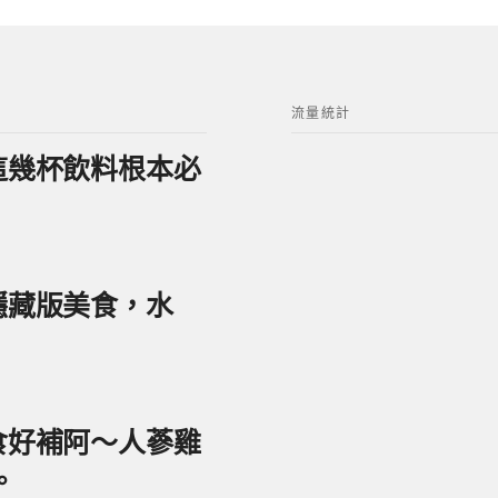
流量統計
？這幾杯飲料根本必
美隱藏版美食，水
美食好補阿～人蔘雞
。