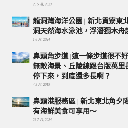
25 5 月, 2023
龍洞灣海洋公園 | 新北貢寮
洞天然海水泳池，浮潛獨木舟
1 8 月, 2024
鼻頭角步道 |這一條步道很不
無敵海景、丘陵線跟台版萬里
停下來，到底還多長啊？
4 9 月, 2019
鼻頭港服務區 | 新北東北角
有海鮮美食可享用～
29 7 月, 2024