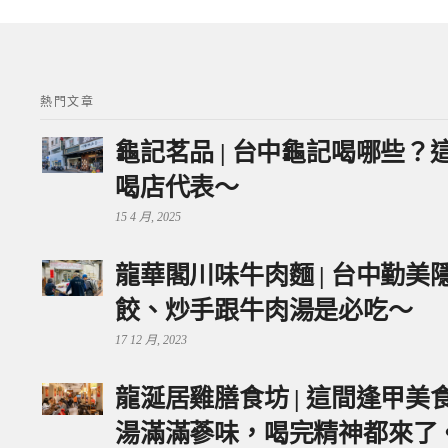
熱門文章
龜記茗品 | 台中龜記喝哪些
喝店代表～
15 4 月, 2025
龍華閣川味牛肉麵 | 台中勤
餃、炒手跟牛肉湯是必吃～
17 12 月, 2023
龍涎居雞膳食坊 | 這間逢甲
湯滿滿蔘味，喝完精神都來了