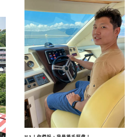
HA！你們好，我是捲毛阿偉！