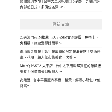
築間燒肉本命 | 台中大里必吃燒肉吃到飽！外觀浮誇
內部超日式，多價位滿滿CP~
最新文章
2026澳門eSIM推薦 | KUS eSIM實測評價：免換卡、
免翻牆，旅遊變得好簡單～
虎山巖金針花｜彰化花壇季節限定花海景點！交通停
車、花期、超人氣市集美食一次看～
MianQ PASTA 太平店 | 台中太平用料超實在的隱藏版
美食！份量誇張到很嚇人～
兆鼎豐 | 台中平價版鼎泰豐！蟹黃、鮮蝦小籠包CP值
夠高～