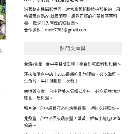
沿著路走進攝影世界，常常拿著相機這拍那拍的，風
格偶爾有點???就很隨興，想看正經的推薦維基百科
😂 歡迎加入阿偉的粉絲團～
合作邀約：
mxie7788@gmail.com
熱門文章與
金
台灣e食館 | 台中平替版垂坤！零食餅乾飲料甜甜價～
漢來海港台中店｜2025最新吃到飽評價，必吃海鮮、
生魚片、牛排與甜點一次看！
南道雞商會｜台中勤美人氣韓式小店，必吃招牌辣炒
雞＆一隻雞湯。
鴨片館 | 台中超難訂必吃烤鴨餐廳，1鴨8吃超厲害～
兆鼎豐 | 台中平價版鼎泰豐！蟹黃、鮮蝦小籠包CP值
夠高～