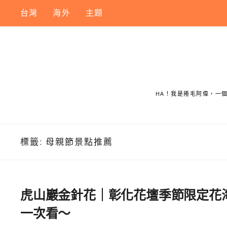
Skip
台灣
海外
主題
to
content
HA！我是捲毛阿偉，一
標籤:
母親節景點推薦
虎山巖金針花｜彰化花壇季節限定花
一次看～