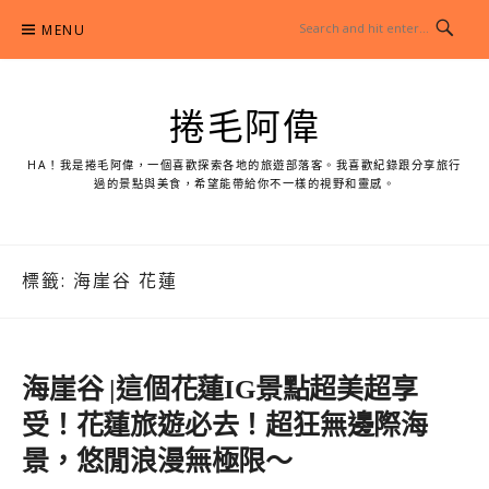
Skip
MENU
to
content
捲毛阿偉
HA！我是捲毛阿偉，一個喜歡探索各地的旅遊部落客。我喜歡紀錄跟分享旅行
過的景點與美食，希望能帶給你不一樣的視野和靈感。
標籤:
海崖谷 花蓮
海崖谷 |這個花蓮IG景點超美超享
受！花蓮旅遊必去！超狂無邊際海
景，悠閒浪漫無極限～