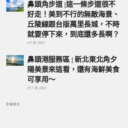
鼻頭角步道 |這一條步道很不
好走！美到不行的無敵海景、
丘陵線跟台版萬里長城，不時
就要停下來，到底還多長啊？
4 9 月, 2019
鼻頭港服務區 | 新北東北角夕
陽美景來這看，還有海鮮美食
可享用～
29 7 月, 2024
流量統計