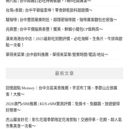
鴨片館 | 台中超難訂必吃烤鴨餐廳，1鴨8吃超厲害～
台灣e食館 | 台中平替版垂坤！零食餅乾飲料甜甜價～
駿咖啡 | 台中豐原廟東附近，超隱密咖啡館，咖啡厲害麵包也很強～
兆鼎豐 | 台中平價版鼎泰豐！蟹黃、鮮蝦小籠包CP值夠高～
漢來海港台中店｜2025最新吃到飽評價，必吃海鮮、生魚片、牛排與甜
點一次看！
華得來菜單 |台中飲料推薦，華得來菜單/營業時間/電話/地址～
最新文章
回憶甜點 Memory｜台中北區美食推薦，芋泥布丁捲、季節山丘很厲
害！大推～
2026澳門eSIM推薦 | KUS eSIM實測評價：免換卡、免翻牆，旅遊變得
好簡單～
虎山巖金針花｜彰化花壇季節限定花海景點！交通停車、花期、超人氣
市集美食一次看～