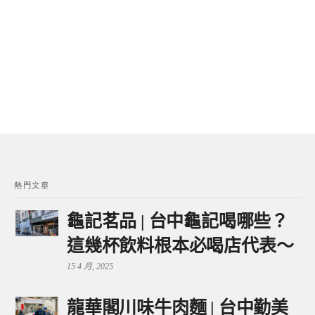
熱門文章
龜記茗品 | 台中龜記喝哪些？
這幾杯飲料根本必喝店代表～
15 4 月, 2025
龍華閣川味牛肉麵 | 台中勤美