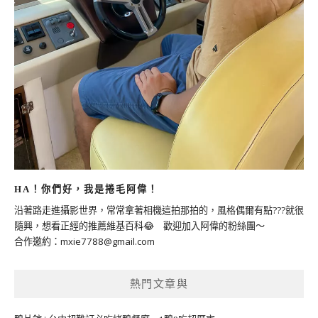
HA！你們好，我是捲毛阿偉！
沿著路走進攝影世界，常常拿著相機這拍那拍的，風格偶爾有點???就很
隨興，想看正經的推薦維基百科😂 歡迎加入阿偉的粉絲團～
合作邀約：
mxie7788@gmail.com
熱門文章與