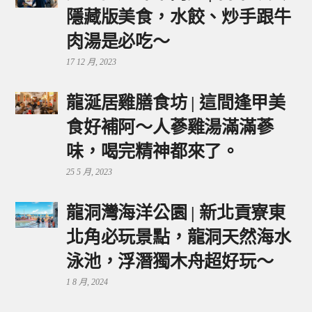
隱藏版美食，水餃、炒手跟牛
肉湯是必吃～
17 12 月, 2023
龍涎居雞膳食坊 | 這間逢甲美
食好補阿～人蔘雞湯滿滿蔘
味，喝完精神都來了。
25 5 月, 2023
龍洞灣海洋公園 | 新北貢寮東
北角必玩景點，龍洞天然海水
泳池，浮潛獨木舟超好玩～
1 8 月, 2024