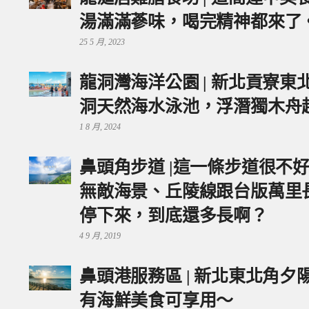
湯滿滿蔘味，喝完精神都來了
25 5 月, 2023
龍洞灣海洋公園 | 新北貢寮
洞天然海水泳池，浮潛獨木舟
1 8 月, 2024
鼻頭角步道 |這一條步道很不
無敵海景、丘陵線跟台版萬里
停下來，到底還多長啊？
4 9 月, 2019
鼻頭港服務區 | 新北東北角
有海鮮美食可享用～