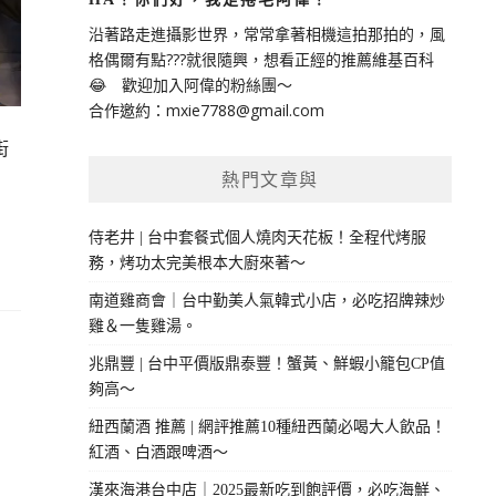
沿著路走進攝影世界，常常拿著相機這拍那拍的，風
格偶爾有點???就很隨興，想看正經的推薦維基百科
😂 歡迎加入阿偉的粉絲團～
合作邀約：
mxie7788@gmail.com
街
熱門文章與
侍老井 | 台中套餐式個人燒肉天花板！全程代烤服
務，烤功太完美根本大廚來著～
南道雞商會｜台中勤美人氣韓式小店，必吃招牌辣炒
雞＆一隻雞湯。
兆鼎豐 | 台中平價版鼎泰豐！蟹黃、鮮蝦小籠包CP值
夠高～
紐西蘭酒 推薦 | 網評推薦10種紐西蘭必喝大人飲品！
紅酒、白酒跟啤酒～
漢來海港台中店｜2025最新吃到飽評價，必吃海鮮、