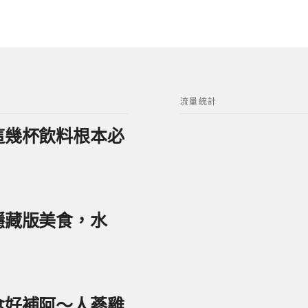
流量統計
？這幾杯飲料根本必
美隱藏版美食，水
美食好補阿～人蔘雞