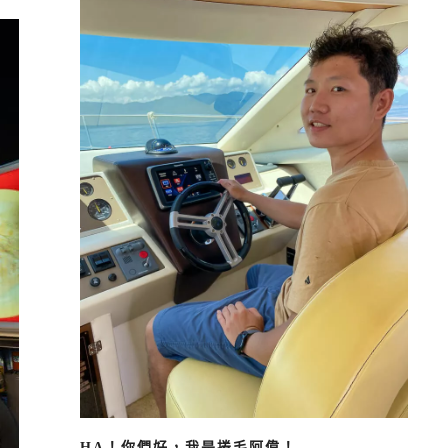
HA！你們好，我是捲毛阿偉！