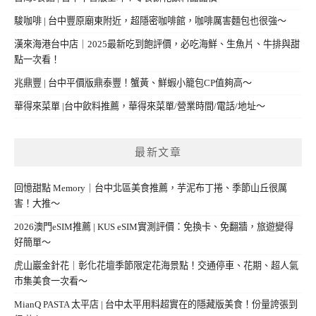
駿咖啡 | 台中豐原廟東附近，超隱密咖啡館，咖啡厲害麵包也很強～
漢來海港台中店｜2025最新吃到飽評價，必吃海鮮、生魚片、牛排與甜
點一次看！
兆鼎豐 | 台中平價版鼎泰豐！蟹黃、鮮蝦小籠包CP值夠高～
華得來菜單 |台中飲料推薦，華得來菜單/營業時間/電話/地址～
最新文章
回憶甜點 Memory｜台中北區美食推薦，芋泥布丁捲、季節山丘很厲
害！大推～
2026澳門eSIM推薦 | KUS eSIM實測評價：免換卡、免翻牆，旅遊變得
好簡單～
虎山巖金針花｜彰化花壇季節限定花海景點！交通停車、花期、超人氣
市集美食一次看～
MianQ PASTA 太平店 | 台中太平用料超實在的隱藏版美食！份量誇張到