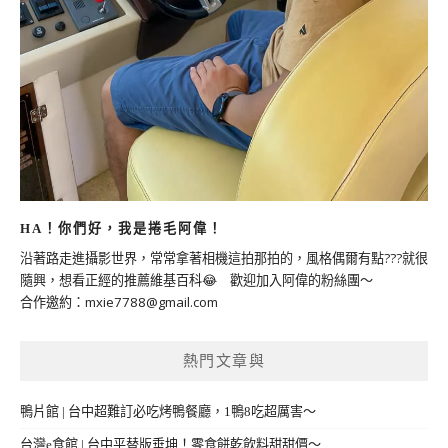
HA！你們好，我是捲毛阿偉！
沿著路走進攝影世界，常常拿著相機這拍那拍的，風格偶爾有點???就很
隨興，想看正經的推薦維基百科😂 歡迎加入阿偉的粉絲團～
合作邀約：
mxie7788@gmail.com
熱門文章與
鴨片館 | 台中超難訂必吃烤鴨餐廳，1鴨8吃超厲害～
台灣e食館 | 台中平替版垂坤！零食餅乾飲料甜甜價～