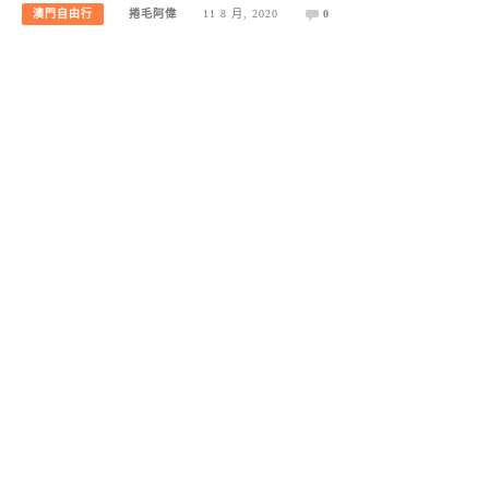
澳門自由行
捲毛阿偉
11 8 月, 2020
0