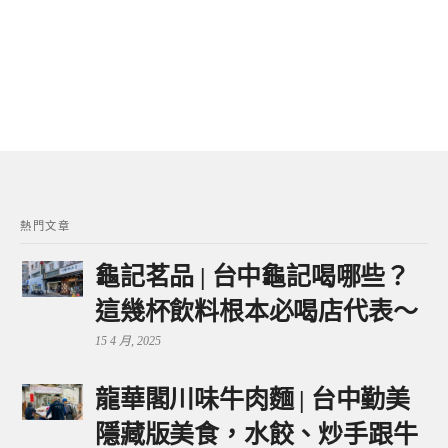
熱門文章
龜記茗品 | 台中龜記喝哪些？
這幾杯飲料根本必喝店代表～
15 4 月, 2025
龍華閣川味牛肉麵 | 台中勤美
隱藏版美食，水餃、炒手跟牛