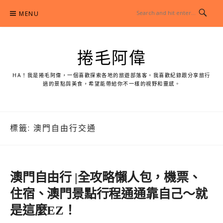
Skip
MENU
to
content
捲毛阿偉
HA！我是捲毛阿偉，一個喜歡探索各地的旅遊部落客。我喜歡紀錄跟分享旅行
過的景點與美食，希望能帶給你不一樣的視野和靈感。
標籤:
澳門自由行交通
澳門自由行 |全攻略懶人包，機票、
住宿、澳門景點行程通通靠自己～就
是這麼EZ！