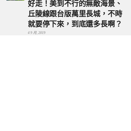
好走！美到不行的無敵海景、
丘陵線跟台版萬里長城，不時
就要停下來，到底還多長啊？
4 9 月, 2019
鼻頭港服務區 | 新北東北角夕
陽美景來這看，還有海鮮美食
可享用～
29 7 月, 2024
流量統計
Copyright © 2026 捲毛阿偉. All Rights Reserved.