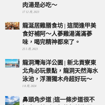
肉湯是必吃～
17 12 月, 2023
龍涎居雞膳食坊 | 這間逢甲美
食好補阿～人蔘雞湯滿滿蔘
味，喝完精神都來了。
25 5 月, 2023
龍洞灣海洋公園 | 新北貢寮東
北角必玩景點，龍洞天然海水
泳池，浮潛獨木舟超好玩～
1 8 月, 2024
鼻頭角步道 |這一條步道很不