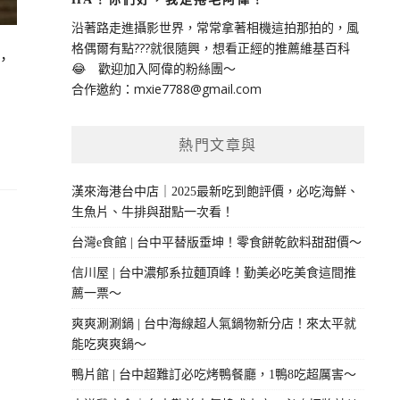
沿著路走進攝影世界，常常拿著相機這拍那拍的，風
格偶爾有點???就很隨興，想看正經的推薦維基百科
，
😂 歡迎加入阿偉的粉絲團～
合作邀約：
mxie7788@gmail.com
熱門文章與
漢來海港台中店｜2025最新吃到飽評價，必吃海鮮、
生魚片、牛排與甜點一次看！
台灣e食館 | 台中平替版垂坤！零食餅乾飲料甜甜價～
信川屋 | 台中濃郁系拉麵頂峰！勤美必吃美食這間推
薦一票～
爽爽涮涮鍋 | 台中海線超人氣鍋物新分店！來太平就
能吃爽爽鍋～
鴨片館 | 台中超難訂必吃烤鴨餐廳，1鴨8吃超厲害～