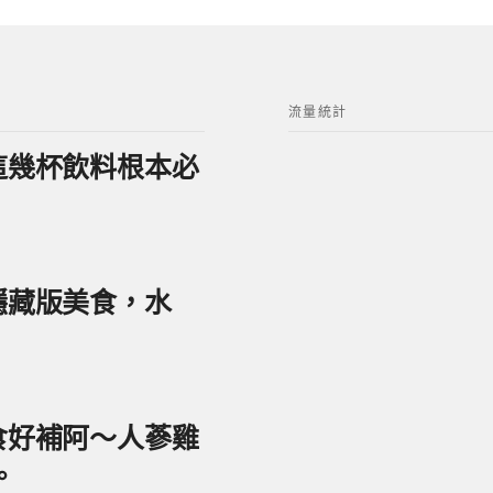
流量統計
？這幾杯飲料根本必
美隱藏版美食，水
美食好補阿～人蔘雞
。