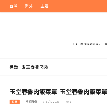
Skip
台灣
海外
主題
to
content
HA！我是捲毛阿偉，一
標籤:
玉堂春魯肉飯
玉堂春魯肉飯菜單 |玉堂春魯肉飯菜單
捲毛阿偉
9 2 月, 2021
0
菜單