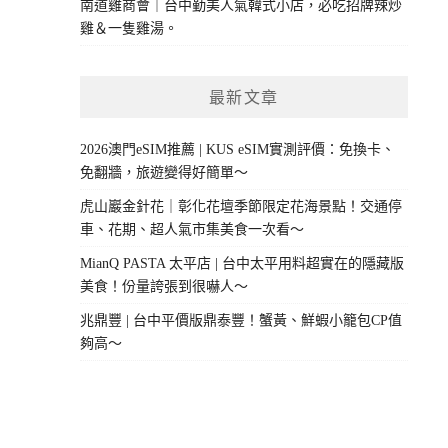
南道雞商會｜台中勤美人氣韓式小店，必吃招牌辣炒
雞＆一隻雞湯。
最新文章
2026澳門eSIM推薦 | KUS eSIM實測評價：免換卡、
免翻牆，旅遊變得好簡單～
虎山巖金針花｜彰化花壇季節限定花海景點！交通停
車、花期、超人氣市集美食一次看～
MianQ PASTA 太平店 | 台中太平用料超實在的隱藏版
美食！份量誇張到很嚇人～
兆鼎豐 | 台中平價版鼎泰豐！蟹黃、鮮蝦小籠包CP值
夠高～