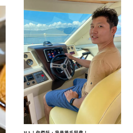
HA！你們好，我是捲毛阿偉！