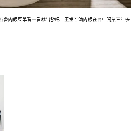
堂春魯肉飯菜單看一看就出發吧！玉堂春滷肉飯在台中開業三年多