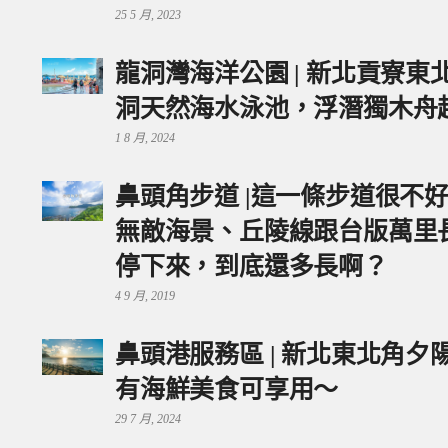
25 5 月, 2023
龍洞灣海洋公園 | 新北貢寮
洞天然海水泳池，浮潛獨木舟
1 8 月, 2024
鼻頭角步道 |這一條步道很不
無敵海景、丘陵線跟台版萬里
停下來，到底還多長啊？
4 9 月, 2019
鼻頭港服務區 | 新北東北角
有海鮮美食可享用～
29 7 月, 2024