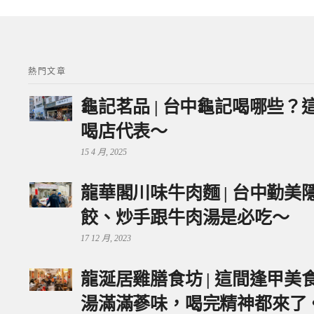
熱門文章
龜記茗品 | 台中龜記喝哪些
喝店代表～
15 4 月, 2025
龍華閣川味牛肉麵 | 台中勤
餃、炒手跟牛肉湯是必吃～
17 12 月, 2023
龍涎居雞膳食坊 | 這間逢甲
湯滿滿蔘味，喝完精神都來了