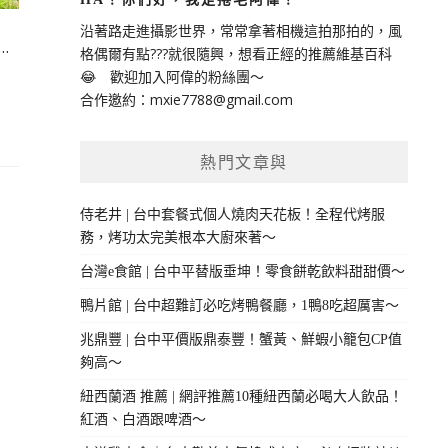
沿著路走進攝影世界，常常拿著相機這拍那拍的，風
…
格偶爾有點???就很隨興，想看正經的推薦維基百科
😂 歡迎加入阿偉的粉絲團～
合作邀約：
mxie7788@gmail.com
熱門文章與
侍老井 | 台中套餐式個人燒肉天花板！全程代烤服
務，烤功太完美根本大廚來著～
台灣e食館 | 台中平替版垂坤！零食餅乾飲料甜甜價～
鴨片館 | 台中超難訂必吃烤鴨餐廳，1鴨8吃超厲害～
兆鼎豐 | 台中平價版鼎泰豐！蟹黃、鮮蝦小籠包CP值
夠高～
紐西蘭酒 推薦 | 網評推薦10種紐西蘭必喝大人飲品！
紅酒、白酒跟啤酒～