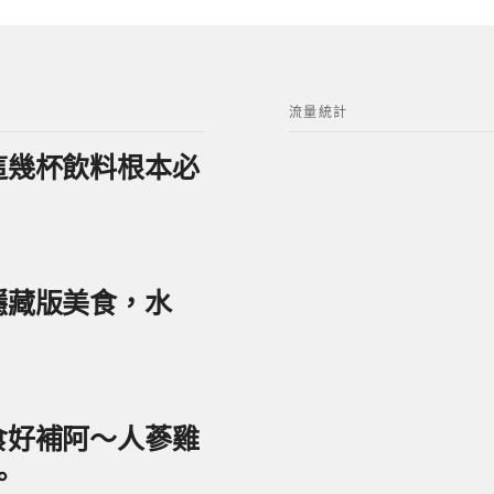
流量統計
？這幾杯飲料根本必
美隱藏版美食，水
美食好補阿～人蔘雞
。