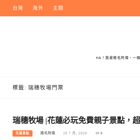
Skip
台灣
海外
主題
to
content
HA！我是捲毛阿偉，一
標籤:
瑞穗牧場門票
瑞穗牧場 |花蓮必玩免費親子景點，
捲毛阿偉
20 7 月, 2020
0
花蓮景點