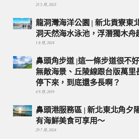
25 5 月, 2023
龍洞灣海洋公園 | 新北貢寮
洞天然海水泳池，浮潛獨木舟
1 8 月, 2024
鼻頭角步道 |這一條步道很不
無敵海景、丘陵線跟台版萬里
停下來，到底還多長啊？
4 9 月, 2019
鼻頭港服務區 | 新北東北角
有海鮮美食可享用～
29 7 月, 2024