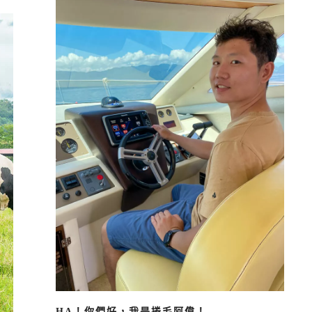
HA！你們好，我是捲毛阿偉！