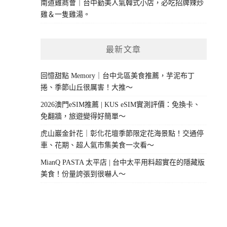
南道雞商會｜台中勤美人氣韓式小店，必吃招牌辣炒
雞＆一隻雞湯。
最新文章
回憶甜點 Memory｜台中北區美食推薦，芋泥布丁
捲、季節山丘很厲害！大推～
2026澳門eSIM推薦 | KUS eSIM實測評價：免換卡、
免翻牆，旅遊變得好簡單～
虎山巖金針花｜彰化花壇季節限定花海景點！交通停
車、花期、超人氣市集美食一次看～
MianQ PASTA 太平店 | 台中太平用料超實在的隱藏版
美食！份量誇張到很嚇人～