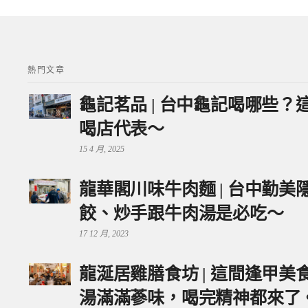
熱門文章
龜記茗品 | 台中龜記喝哪些
喝店代表～
15 4 月, 2025
龍華閣川味牛肉麵 | 台中勤
餃、炒手跟牛肉湯是必吃～
17 12 月, 2023
龍涎居雞膳食坊 | 這間逢甲
湯滿滿蔘味，喝完精神都來了