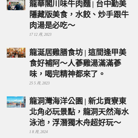
龍華閣川味牛肉麵 | 台中勤美
隱藏版美食，水餃、炒手跟牛
肉湯是必吃～
17 12 月, 2023
龍涎居雞膳食坊 | 這間逢甲美
食好補阿～人蔘雞湯滿滿蔘
味，喝完精神都來了。
25 5 月, 2023
龍洞灣海洋公園 | 新北貢寮東
北角必玩景點，龍洞天然海水
泳池，浮潛獨木舟超好玩～
1 8 月, 2024