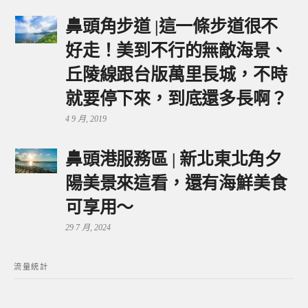
鼻頭角步道 |這一條步道很不
好走！美到不行的無敵海景、
丘陵線跟台版萬里長城，不時
就要停下來，到底還多長啊？
4 9 月, 2019
鼻頭港服務區 | 新北東北角夕
陽美景來這看，還有海鮮美食
可享用～
29 7 月, 2024
流量統計