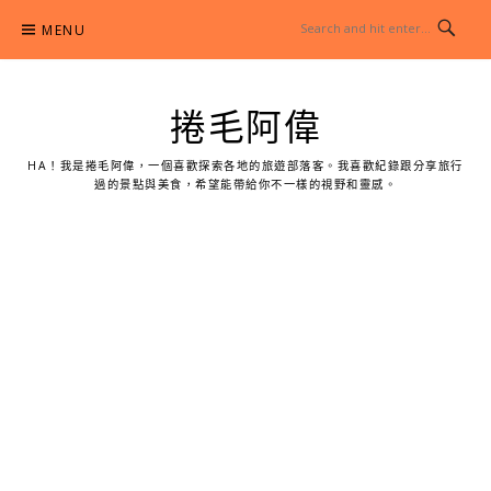
Skip
MENU
to
content
捲毛阿偉
HA！我是捲毛阿偉，一個喜歡探索各地的旅遊部落客。我喜歡紀錄跟分享旅行
過的景點與美食，希望能帶給你不一樣的視野和靈感。