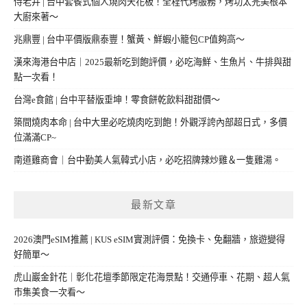
侍老井 | 台中套餐式個人燒肉天花板！全程代烤服務，烤功太完美根本
大廚來著～
兆鼎豐 | 台中平價版鼎泰豐！蟹黃、鮮蝦小籠包CP值夠高～
漢來海港台中店｜2025最新吃到飽評價，必吃海鮮、生魚片、牛排與甜
點一次看！
台灣e食館 | 台中平替版垂坤！零食餅乾飲料甜甜價～
築間燒肉本命 | 台中大里必吃燒肉吃到飽！外觀浮誇內部超日式，多價
位滿滿CP~
南道雞商會｜台中勤美人氣韓式小店，必吃招牌辣炒雞＆一隻雞湯。
最新文章
2026澳門eSIM推薦 | KUS eSIM實測評價：免換卡、免翻牆，旅遊變得
好簡單～
虎山巖金針花｜彰化花壇季節限定花海景點！交通停車、花期、超人氣
市集美食一次看～