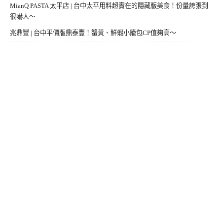
MianQ PASTA 太平店 | 台中太平用料超實在的隱藏版美食！份量誇張到
很嚇人～
兆鼎豐 | 台中平價版鼎泰豐！蟹黃、鮮蝦小籠包CP值夠高～