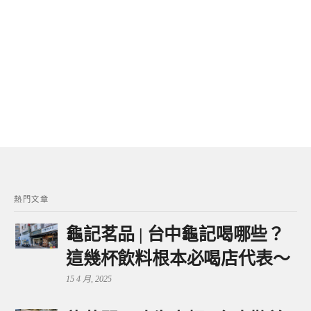
熱門文章
龜記茗品 | 台中龜記喝哪些？
這幾杯飲料根本必喝店代表～
15 4 月, 2025