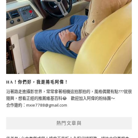
HA！你們好，我是捲毛阿偉！
沿著路走進攝影世界，常常拿著相機這拍那拍的，風格偶爾有點???就很
隨興，想看正經的推薦維基百科😂 歡迎加入阿偉的粉絲團～
合作邀約：
mxie7788@gmail.com
熱門文章與