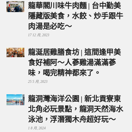
龍華閣川味牛肉麵 | 台中勤美
隱藏版美食，水餃、炒手跟牛
肉湯是必吃～
17 12 月, 2023
龍涎居雞膳食坊 | 這間逢甲美
食好補阿～人蔘雞湯滿滿蔘
味，喝完精神都來了。
25 5 月, 2023
龍洞灣海洋公園 | 新北貢寮東
北角必玩景點，龍洞天然海水
泳池，浮潛獨木舟超好玩～
1 8 月, 2024