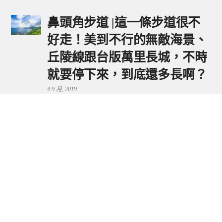
鼻頭角步道 |這一條步道很不
好走！美到不行的無敵海景、
丘陵線跟台版萬里長城，不時
就要停下來，到底還多長啊？
4 9 月, 2019
鼻頭港服務區 | 新北東北角夕
陽美景來這看，還有海鮮美食
可享用～
29 7 月, 2024
流量統計