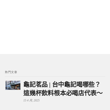
熱門文章
龜記茗品 | 台中龜記喝哪些？
這幾杯飲料根本必喝店代表～
15 4 月, 2025