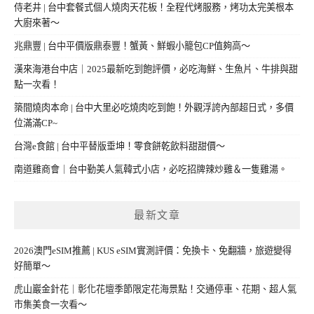
侍老井 | 台中套餐式個人燒肉天花板！全程代烤服務，烤功太完美根本
大廚來著～
兆鼎豐 | 台中平價版鼎泰豐！蟹黃、鮮蝦小籠包CP值夠高～
漢來海港台中店｜2025最新吃到飽評價，必吃海鮮、生魚片、牛排與甜
點一次看！
築間燒肉本命 | 台中大里必吃燒肉吃到飽！外觀浮誇內部超日式，多價
位滿滿CP~
台灣e食館 | 台中平替版垂坤！零食餅乾飲料甜甜價～
南道雞商會｜台中勤美人氣韓式小店，必吃招牌辣炒雞＆一隻雞湯。
最新文章
2026澳門eSIM推薦 | KUS eSIM實測評價：免換卡、免翻牆，旅遊變得
好簡單～
虎山巖金針花｜彰化花壇季節限定花海景點！交通停車、花期、超人氣
市集美食一次看～