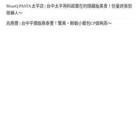
MianQ PASTA 太平店 | 台中太平用料超實在的隱藏版美食！份量誇張到
很嚇人～
兆鼎豐 | 台中平價版鼎泰豐！蟹黃、鮮蝦小籠包CP值夠高～