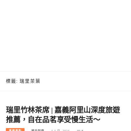
標籤:
瑞里茶葉
瑞里竹林茶席 | 嘉義阿里山深度旅遊
推薦，自在品茗享受慢生活～
嘉義景點
捲毛阿偉
4 4 月, 2024
0