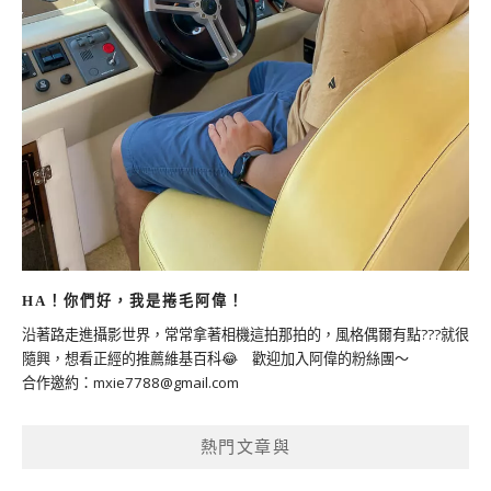
HA！你們好，我是捲毛阿偉！
沿著路走進攝影世界，常常拿著相機這拍那拍的，風格偶爾有點???就很
隨興，想看正經的推薦維基百科😂 歡迎加入阿偉的粉絲團～
合作邀約：
mxie7788@gmail.com
熱門文章與