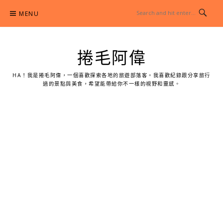
Skip
MENU
to
content
捲毛阿偉
HA！我是捲毛阿偉，一個喜歡探索各地的旅遊部落客。我喜歡紀錄跟分享旅行
過的景點與美食，希望能帶給你不一樣的視野和靈感。