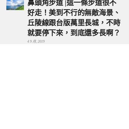
鼻頭角步道 |這一條步道很不
好走！美到不行的無敵海景、
丘陵線跟台版萬里長城，不時
就要停下來，到底還多長啊？
4 9 月, 2019
鼻頭港服務區 | 新北東北角夕
陽美景來這看，還有海鮮美食
可享用～
29 7 月, 2024
流量統計