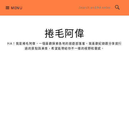
Skip
MENU
to
content
捲毛阿偉
HA！我是捲毛阿偉，一個喜歡探索各地的旅遊部落客。我喜歡紀錄跟分享旅行
過的景點與美食，希望能帶給你不一樣的視野和靈感。