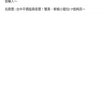
很嚇人～
兆鼎豐 | 台中平價版鼎泰豐！蟹黃、鮮蝦小籠包CP值夠高～