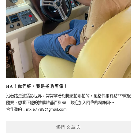
HA！你們好，我是捲毛阿偉！
沿著路走進攝影世界，常常拿著相機這拍那拍的，風格偶爾有點???就很
隨興，想看正經的推薦維基百科😂 歡迎加入阿偉的粉絲團～
合作邀約：
mxie7788@gmail.com
熱門文章與