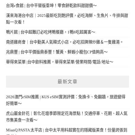
台灣e食館 | 台中平替版垂坤！零食餅乾飲料甜甜價～
漢來海港台中店｜2025最新吃到飽評價，必吃海鮮、生魚片、牛排與甜
點一次看！
鴨片館 | 台中超難訂必吃烤鴨餐廳，1鴨8吃超厲害～
南道雞商會｜台中勤美人氣韓式小店，必吃招牌辣炒雞＆一隻雞湯。
兆鼎豐 | 台中平價版鼎泰豐！蟹黃、鮮蝦小籠包CP值夠高～
華得來菜單 |台中飲料推薦，華得來菜單/營業時間/電話/地址～
最新文章
2026澳門eSIM推薦 | KUS eSIM實測評價：免換卡、免翻牆，旅遊變得
好簡單～
虎山巖金針花｜彰化花壇季節限定花海景點！交通停車、花期、超人氣
市集美食一次看～
MianQ PASTA 太平店 | 台中太平用料超實在的隱藏版美食！份量誇張到