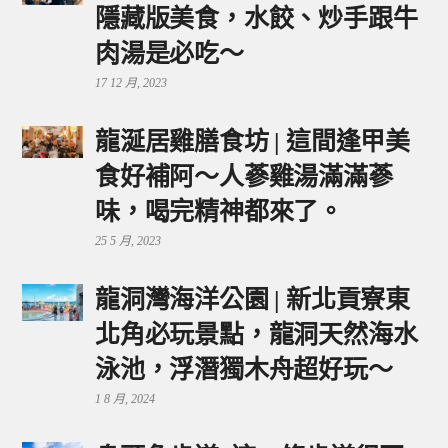
隱藏版美食，水餃、炒手跟牛
肉湯是必吃～
17 12 月, 2023
龍涎居雞膳食坊 | 這間逢甲美
食好補阿～人蔘雞湯滿滿蔘
味，喝完精神都來了。
25 5 月, 2023
龍洞灣海洋公園 | 新北貢寮東
北角必玩景點，龍洞天然海水
泳池，浮潛獨木舟超好玩～
1 8 月, 2024