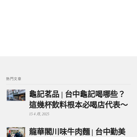
熱門文章
龜記茗品 | 台中龜記喝哪些？
這幾杯飲料根本必喝店代表～
15 4 月, 2025
龍華閣川味牛肉麵 | 台中勤美