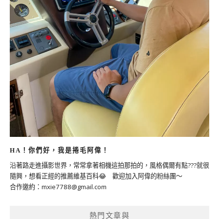
HA！你們好，我是捲毛阿偉！
沿著路走進攝影世界，常常拿著相機這拍那拍的，風格偶爾有點???就很
隨興，想看正經的推薦維基百科😂 歡迎加入阿偉的粉絲團～
合作邀約：
mxie7788@gmail.com
熱門文章與