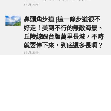
1 8 月, 2024
鼻頭角步道 |這一條步道很不
好走！美到不行的無敵海景、
丘陵線跟台版萬里長城，不時
就要停下來，到底還多長啊？
4 9 月, 2019
鼻頭港服務區 | 新北東北角夕
陽美景來這看，還有海鮮美食
可享用～
29 7 月, 2024
流量統計