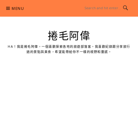
Skip
MENU
to
content
捲毛阿偉
HA！我是捲毛阿偉，一個喜歡探索各地的旅遊部落客。我喜歡紀錄跟分享旅行
過的景點與美食，希望能帶給你不一樣的視野和靈感。