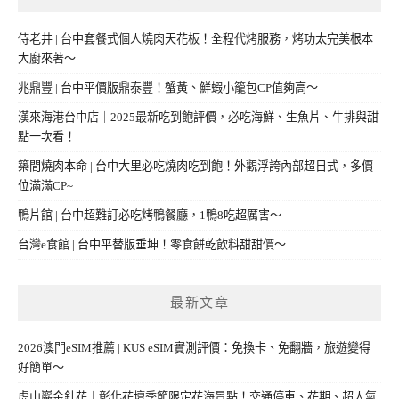
侍老井 | 台中套餐式個人燒肉天花板！全程代烤服務，烤功太完美根本
大廚來著～
兆鼎豐 | 台中平價版鼎泰豐！蟹黃、鮮蝦小籠包CP值夠高～
漢來海港台中店｜2025最新吃到飽評價，必吃海鮮、生魚片、牛排與甜
點一次看！
築間燒肉本命 | 台中大里必吃燒肉吃到飽！外觀浮誇內部超日式，多價
位滿滿CP~
鴨片館 | 台中超難訂必吃烤鴨餐廳，1鴨8吃超厲害～
台灣e食館 | 台中平替版垂坤！零食餅乾飲料甜甜價～
最新文章
2026澳門eSIM推薦 | KUS eSIM實測評價：免換卡、免翻牆，旅遊變得
好簡單～
虎山巖金針花｜彰化花壇季節限定花海景點！交通停車、花期、超人氣