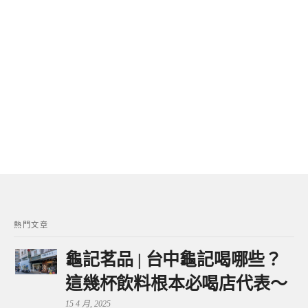
熱門文章
龜記茗品 | 台中龜記喝哪些？
這幾杯飲料根本必喝店代表～
15 4 月, 2025