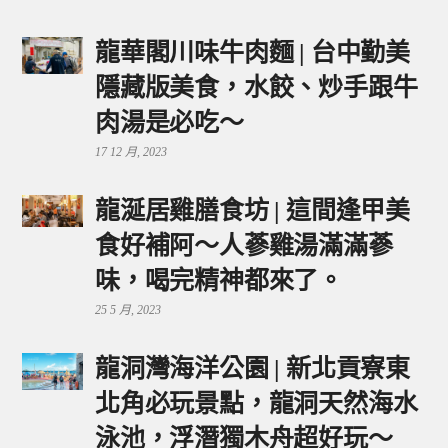
龍華閣川味牛肉麵 | 台中勤美
隱藏版美食，水餃、炒手跟牛
肉湯是必吃～
17 12 月, 2023
龍涎居雞膳食坊 | 這間逢甲美
食好補阿～人蔘雞湯滿滿蔘
味，喝完精神都來了。
25 5 月, 2023
龍洞灣海洋公園 | 新北貢寮東
北角必玩景點，龍洞天然海水
泳池，浮潛獨木舟超好玩～