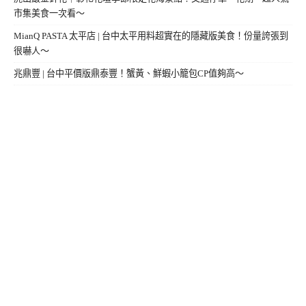
市集美食一次看～
MianQ PASTA 太平店 | 台中太平用料超實在的隱藏版美食！份量誇張到
很嚇人～
兆鼎豐 | 台中平價版鼎泰豐！蟹黃、鮮蝦小籠包CP值夠高～