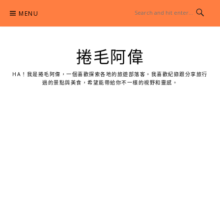
Skip
MENU
to
content
捲毛阿偉
HA！我是捲毛阿偉，一個喜歡探索各地的旅遊部落客。我喜歡紀錄跟分享旅行
過的景點與美食，希望能帶給你不一樣的視野和靈感。