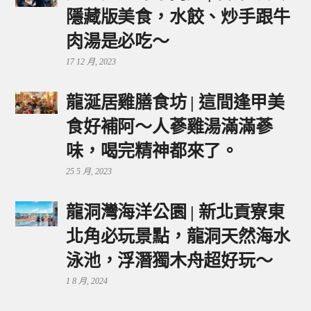
隱藏版美食，水餃、炒手跟牛
肉湯是必吃～
17 12 月, 2023
龍涎居雞膳食坊 | 這間逢甲美
食好補阿～人蔘雞湯滿滿蔘
味，喝完精神都來了。
25 5 月, 2023
龍洞灣海洋公園 | 新北貢寮東
北角必玩景點，龍洞天然海水
泳池，浮潛獨木舟超好玩～
1 8 月, 2024