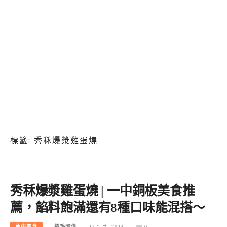
標籤:
秀秝爆漿雞蛋燒
秀秝爆漿雞蛋燒 | 一中銅板美食推
薦，餡料飽滿還有8種口味能混搭～
台中美食
捲毛阿偉
27 1 月, 2023
0