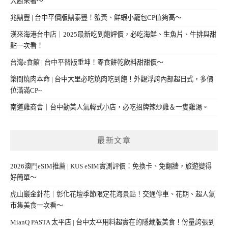
大廚來著～
兆鼎豐 | 台中平價版鼎泰豐！蟹黃、鮮蝦小籠包CP值夠高～
漢來海港台中店｜2025最新吃到飽評價，必吃海鮮、生魚片、牛排與甜
點一次看！
台灣e食館 | 台中平替版垂坤！零食餅乾飲料甜甜價～
築間燒肉本命 | 台中大里必吃燒肉吃到飽！外觀浮誇內部超日式，多價
位滿滿CP~
南道雞商會｜台中勤美人氣韓式小店，必吃招牌辣炒雞＆一隻雞湯。
最新文章
2026澳門eSIM推薦 | KUS eSIM實測評價：免換卡、免翻牆，旅遊變得
好簡單～
虎山巖金針花｜彰化花壇季節限定花海景點！交通停車、花期、超人氣
市集美食一次看～
MianQ PASTA 太平店 | 台中太平用料超實在的隱藏版美食！份量誇張到