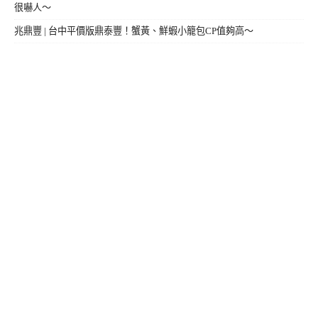
很嚇人～
兆鼎豐 | 台中平價版鼎泰豐！蟹黃、鮮蝦小籠包CP值夠高～