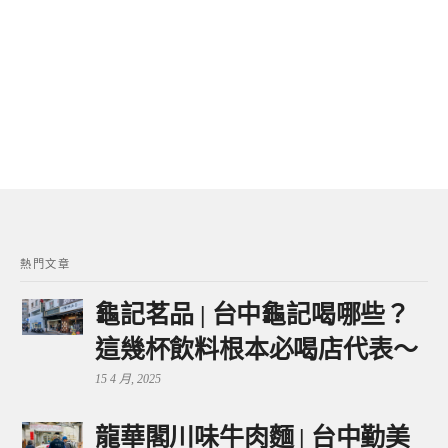
熱門文章
龜記茗品 | 台中龜記喝哪些？
這幾杯飲料根本必喝店代表～
15 4 月, 2025
龍華閣川味牛肉麵 | 台中勤美