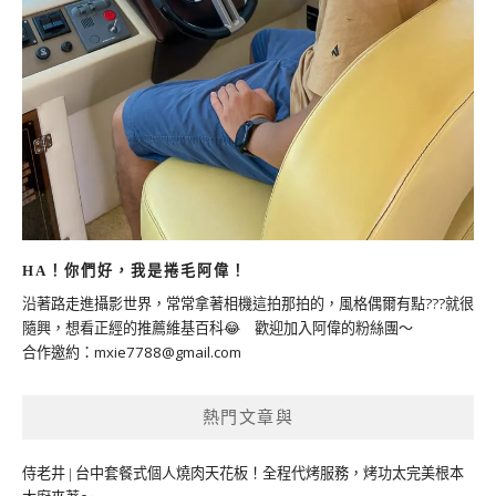
HA！你們好，我是捲毛阿偉！
沿著路走進攝影世界，常常拿著相機這拍那拍的，風格偶爾有點???就很
隨興，想看正經的推薦維基百科😂 歡迎加入阿偉的粉絲團～
合作邀約：
mxie7788@gmail.com
熱門文章與
侍老井 | 台中套餐式個人燒肉天花板！全程代烤服務，烤功太完美根本