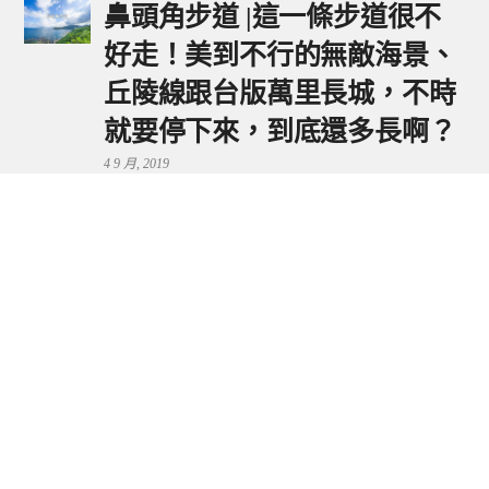
鼻頭角步道 |這一條步道很不
好走！美到不行的無敵海景、
丘陵線跟台版萬里長城，不時
就要停下來，到底還多長啊？
4 9 月, 2019
鼻頭港服務區 | 新北東北角夕
陽美景來這看，還有海鮮美食
可享用～
29 7 月, 2024
流量統計