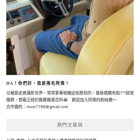
HA！你們好，我是捲毛阿偉！
沿著路走進攝影世界，常常拿著相機這拍那拍的，風格偶爾有點???就很
隨興，想看正經的推薦維基百科😂 歡迎加入阿偉的粉絲團～
合作邀約：
mxie7788@gmail.com
熱門文章與