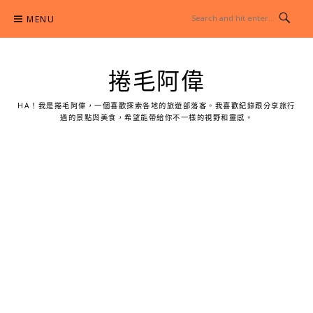
Skip
MENU
to
content
捲毛阿偉
HA！我是捲毛阿偉，一個喜歡探索各地的旅遊部落客。我喜歡紀錄跟分享旅行
過的景點與美食，希望能帶給你不一樣的視野和靈感。