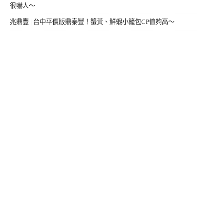
很嚇人～
兆鼎豐 | 台中平價版鼎泰豐！蟹黃、鮮蝦小籠包CP值夠高～