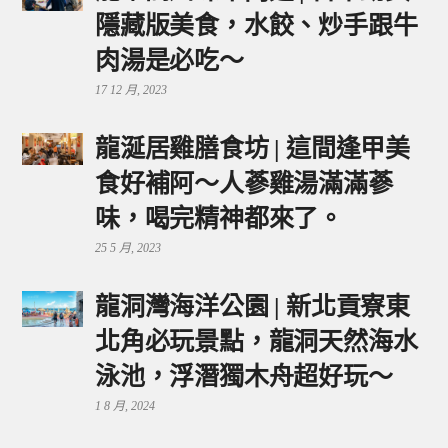
隱藏版美食，水餃、炒手跟牛
肉湯是必吃～
17 12 月, 2023
龍涎居雞膳食坊 | 這間逢甲美
食好補阿～人蔘雞湯滿滿蔘
味，喝完精神都來了。
25 5 月, 2023
龍洞灣海洋公園 | 新北貢寮東
北角必玩景點，龍洞天然海水
泳池，浮潛獨木舟超好玩～
1 8 月, 2024