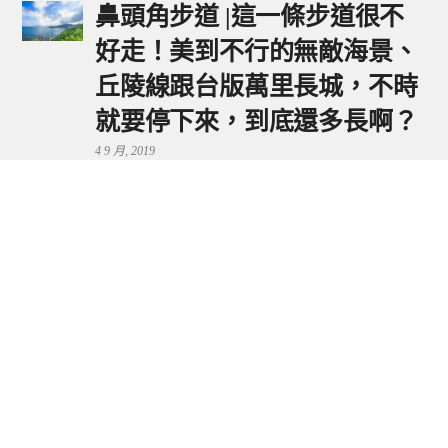
鼻頭角步道 |這一條步道很不
好走！美到不行的無敵海景、
丘陵線跟台版萬里長城，不時
就要停下來，到底還多長啊？
4 9 月, 2019
鼻頭港服務區 | 新北東北角夕
陽美景來這看，還有海鮮美食
可享用～
29 7 月, 2024
流量統計