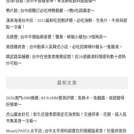
台灣e食館 | 台中平替版垂坤！零食餅乾飲料甜甜價～
鴨片館 | 台中超難訂必吃烤鴨餐廳，1鴨8吃超厲害～
漢來海港台中店｜2025最新吃到飽評價，必吃海鮮、生魚片、牛排與甜
點一次看！
兆鼎豐 | 台中平價版鼎泰豐！蟹黃、鮮蝦小籠包CP值夠高～
南道雞商會｜台中勤美人氣韓式小店，必吃招牌辣炒雞＆一隻雞湯。
精武路菜脯雞 | 台中在地美食推薦這間！近20道雞湯料理還有數十道熱
炒可點～
最新文章
2026澳門eSIM推薦 | KUS eSIM實測評價：免換卡、免翻牆，旅遊變得
好簡單～
虎山巖金針花｜彰化花壇季節限定花海景點！交通停車、花期、超人氣
市集美食一次看～
MianQ PASTA 太平店 | 台中太平用料超實在的隱藏版美食！份量誇張到