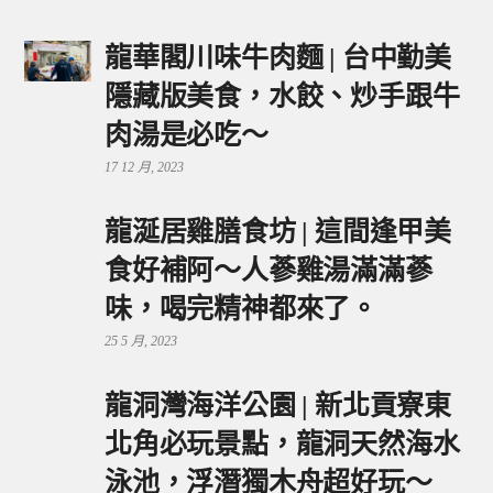
龍華閣川味牛肉麵 | 台中勤美
隱藏版美食，水餃、炒手跟牛
肉湯是必吃～
17 12 月, 2023
龍涎居雞膳食坊 | 這間逢甲美
食好補阿～人蔘雞湯滿滿蔘
味，喝完精神都來了。
25 5 月, 2023
龍洞灣海洋公園 | 新北貢寮東
北角必玩景點，龍洞天然海水
泳池，浮潛獨木舟超好玩～