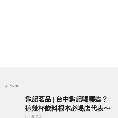
熱門文章
龜記茗品 | 台中龜記喝哪些？
這幾杯飲料根本必喝店代表～
15 4 月, 2025