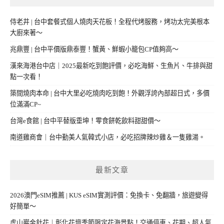
侍老井 | 台中套餐式個人燒肉天花板！全程代烤服務，烤功太完美根本
大廚來著～
兆鼎豐 | 台中平價版鼎泰豐！蟹黃、鮮蝦小籠包CP值夠高～
漢來海港台中店｜2025最新吃到飽評價，必吃海鮮、生魚片、牛排與甜
點一次看！
築間燒肉本命 | 台中大里必吃燒肉吃到飽！外觀浮誇內部超日式，多價
位滿滿CP~
台灣e食館 | 台中平替版垂坤！零食餅乾飲料甜甜價～
南道雞商會｜台中勤美人氣韓式小店，必吃招牌辣炒雞＆一隻雞湯。
最新文章
2026澳門eSIM推薦 | KUS eSIM實測評價：免換卡、免翻牆，旅遊變得
好簡單～
虎山巖金針花｜彰化花壇季節限定花海景點！交通停車、花期、超人氣