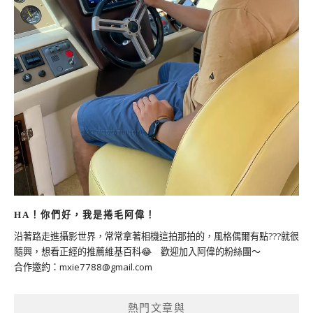
HA！你們好，我是捲毛阿偉！
沿著路走進攝影世界，常常拿著相機這拍那拍的，風格偶爾有點???就很
隨興，想看正經的推薦維基百科😂 歡迎加入阿偉的粉絲團～
合作邀約：
mxie7788@gmail.com
熱門文章與