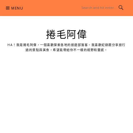
Skip
MENU
to
content
捲毛阿偉
HA！我是捲毛阿偉，一個喜歡探索各地的旅遊部落客。我喜歡紀錄跟分享旅行
過的景點與美食，希望能帶給你不一樣的視野和靈感。