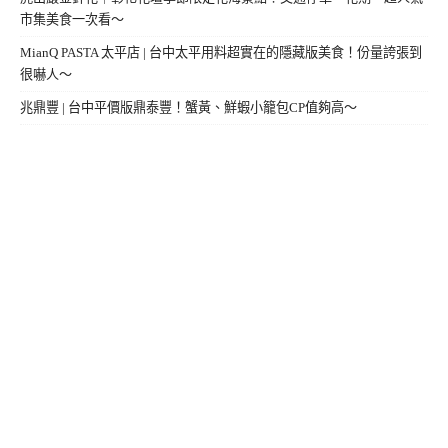
市集美食一次看～
MianQ PASTA 太平店 | 台中太平用料超實在的隱藏版美食！份量誇張到
很嚇人～
兆鼎豐 | 台中平價版鼎泰豐！蟹黃、鮮蝦小籠包CP值夠高～