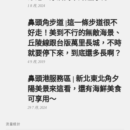
1 8 月, 2024
鼻頭角步道 |這一條步道很不
好走！美到不行的無敵海景、
丘陵線跟台版萬里長城，不時
就要停下來，到底還多長啊？
4 9 月, 2019
鼻頭港服務區 | 新北東北角夕
陽美景來這看，還有海鮮美食
可享用～
29 7 月, 2024
流量統計