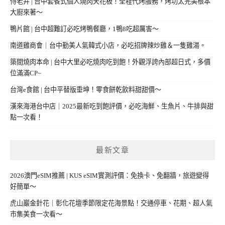
侍老井 | 台中套餐式個人燒肉天花板！全程代烤服務，烤功太完美根本
大廚來著～
鴨片館 | 台中超難訂必吃烤鴨餐廳，1鴨8吃超厲害～
南道雞商會｜台中勤美人氣韓式小店，必吃招牌辣炒雞＆一隻雞湯。
築間燒肉本命 | 台中大里必吃燒肉吃到飽！外觀浮誇內部超日式，多價
位滿滿CP~
台灣e食館 | 台中平替版垂坤！零食餅乾飲料甜甜價～
漢來海港台中店｜2025最新吃到飽評價，必吃海鮮、生魚片、牛排與甜
點一次看！
最新文章
2026澳門eSIM推薦 | KUS eSIM實測評價：免換卡、免翻牆，旅遊變得
好簡單～
虎山巖金針花｜彰化花壇季節限定花海景點！交通停車、花期、超人氣
市集美食一次看～