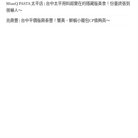
MianQ PASTA 太平店 | 台中太平用料超實在的隱藏版美食！份量誇張到
很嚇人～
兆鼎豐 | 台中平價版鼎泰豐！蟹黃、鮮蝦小籠包CP值夠高～