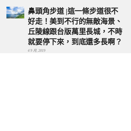
鼻頭角步道 |這一條步道很不
好走！美到不行的無敵海景、
丘陵線跟台版萬里長城，不時
就要停下來，到底還多長啊？
4 9 月, 2019
鼻頭港服務區 | 新北東北角夕
陽美景來這看，還有海鮮美食
可享用～
29 7 月, 2024
流量統計