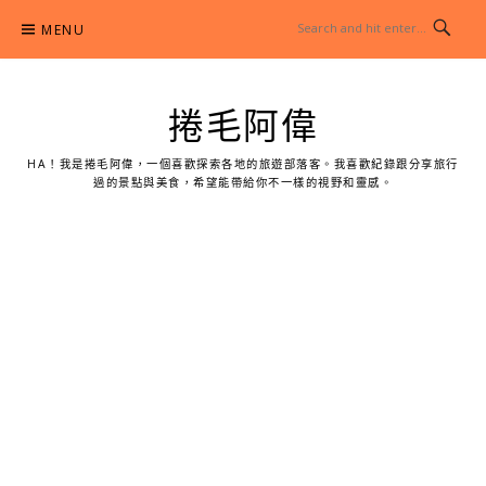
Skip
MENU
to
content
捲毛阿偉
HA！我是捲毛阿偉，一個喜歡探索各地的旅遊部落客。我喜歡紀錄跟分享旅行
過的景點與美食，希望能帶給你不一樣的視野和靈感。