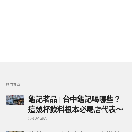
熱門文章
龜記茗品 | 台中龜記喝哪些？
這幾杯飲料根本必喝店代表～
15 4 月, 2025