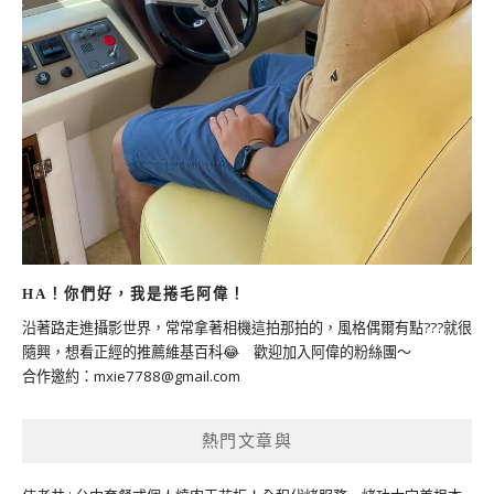
HA！你們好，我是捲毛阿偉！
沿著路走進攝影世界，常常拿著相機這拍那拍的，風格偶爾有點???就很
隨興，想看正經的推薦維基百科😂 歡迎加入阿偉的粉絲團～
合作邀約：
mxie7788@gmail.com
熱門文章與