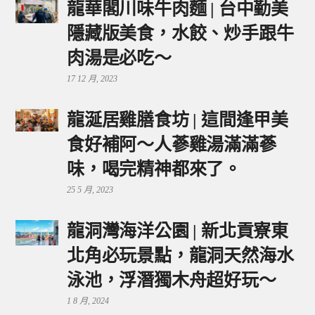
龍華閣川味牛肉麵 | 台中勤美
隱藏版美食，水餃、炒手跟牛
肉湯是必吃～
17 12 月, 2023
龍涎居雞膳食坊 | 這間逢甲美
食好補阿～人蔘雞湯滿滿蔘
味，喝完精神都來了。
25 5 月, 2023
龍洞灣海洋公園 | 新北貢寮東
北角必玩景點，龍洞天然海水
泳池，浮潛獨木舟超好玩～
1 8 月, 2024