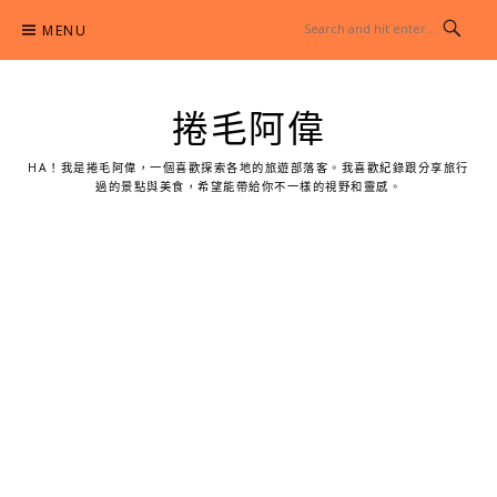
Skip
MENU
to
content
捲毛阿偉
HA！我是捲毛阿偉，一個喜歡探索各地的旅遊部落客。我喜歡紀錄跟分享旅行
過的景點與美食，希望能帶給你不一樣的視野和靈感。