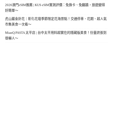
2026澳門eSIM推薦 | KUS eSIM實測評價：免換卡、免翻牆，旅遊變得
好簡單～
虎山巖金針花｜彰化花壇季節限定花海景點！交通停車、花期、超人氣
市集美食一次看～
MianQ PASTA 太平店 | 台中太平用料超實在的隱藏版美食！份量誇張到
很嚇人～