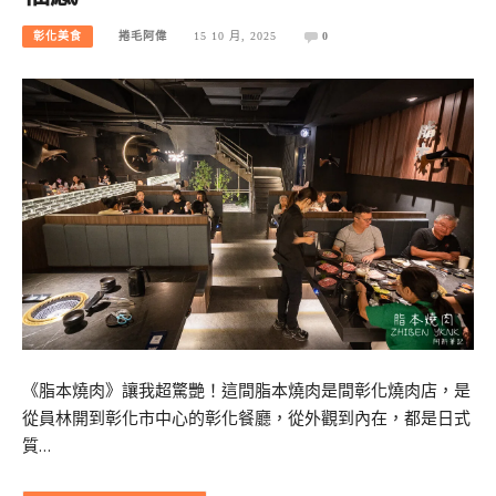
彰化美食
捲毛阿偉
15 10 月, 2025
0
《脂本燒肉》讓我超驚艷！這間脂本燒肉是間彰化燒肉店，是
從員林開到彰化市中心的彰化餐廳，從外觀到內在，都是日式
質…