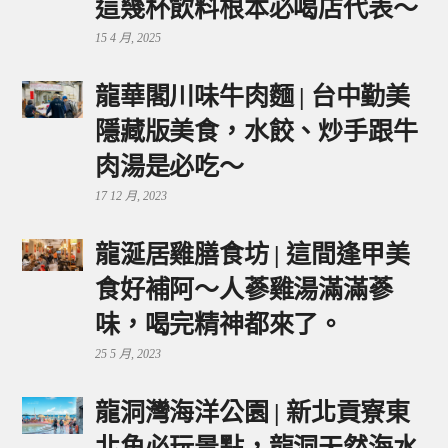
這幾杯飲料根本必喝店代表～
15 4 月, 2025
龍華閣川味牛肉麵 | 台中勤美
隱藏版美食，水餃、炒手跟牛
肉湯是必吃～
17 12 月, 2023
龍涎居雞膳食坊 | 這間逢甲美
食好補阿～人蔘雞湯滿滿蔘
味，喝完精神都來了。
25 5 月, 2023
龍洞灣海洋公園 | 新北貢寮東
北角必玩景點，龍洞天然海水