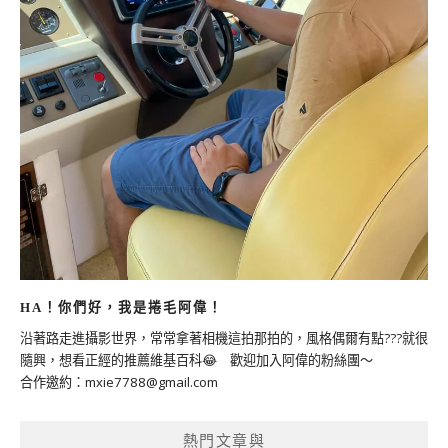
HA！你們好，我是捲毛阿偉！
沿著路走進攝影世界，常常拿著相機這拍那拍的，風格偶爾有點???就很
隨興，想看正經的推薦維基百科😂 歡迎加入阿偉的粉絲團～
合作邀約：
mxie7788@gmail.com
熱門文章與