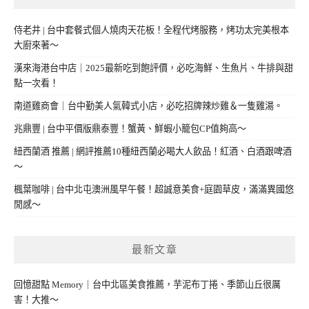
侍老井 | 台中套餐式個人燒肉天花板！全程代烤服務，烤功太完美根本
大廚來著～
漢來海港台中店｜2025最新吃到飽評價，必吃海鮮、生魚片、牛排與甜
點一次看！
南道雞商會｜台中勤美人氣韓式小店，必吃招牌辣炒雞＆一隻雞湯。
兆鼎豐 | 台中平價版鼎泰豐！蟹黃、鮮蝦小籠包CP值夠高～
紐西蘭酒 推薦 | 網評推薦10種紐西蘭必喝大人飲品！紅酒、白酒跟啤酒
～
楓葉咖啡 | 台中北屯澳洲風早午餐！超誠意美食+庭園草皮，滿滿異國悠
閒感～
最新文章
回憶甜點 Memory｜台中北區美食推薦，芋泥布丁捲、季節山丘很厲
害！大推～