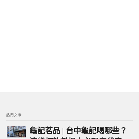
熱門文章
龜記茗品 | 台中龜記喝哪些？