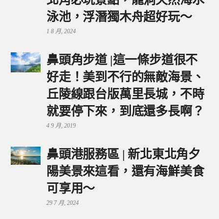
泳池，浮潛獨木舟超好玩～
1 8 月, 2024
鼻頭角步道 |這一條步道很不
好走！美到不行的無敵海景、
丘陵線跟台版萬里長城，不時
就要停下來，到底還多長啊？
4 9 月, 2019
鼻頭港服務區 | 新北東北角夕
陽美景來這看，還有海鮮美食
可享用～
29 7 月, 2024