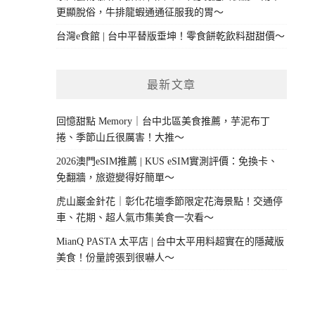
更顯脫俗，牛排龍蝦通通征服我的胃～
台灣e食館 | 台中平替版垂坤！零食餅乾飲料甜甜價～
最新文章
回憶甜點 Memory｜台中北區美食推薦，芋泥布丁
捲、季節山丘很厲害！大推～
2026澳門eSIM推薦 | KUS eSIM實測評價：免換卡、
免翻牆，旅遊變得好簡單～
虎山巖金針花｜彰化花壇季節限定花海景點！交通停
車、花期、超人氣市集美食一次看～
MianQ PASTA 太平店 | 台中太平用料超實在的隱藏版
美食！份量誇張到很嚇人～