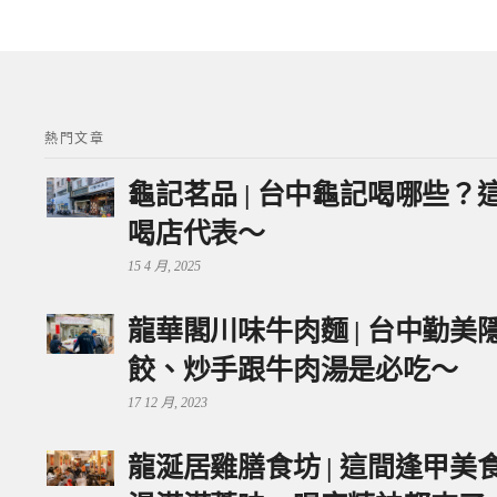
熱門文章
龜記茗品 | 台中龜記喝哪些
喝店代表～
15 4 月, 2025
龍華閣川味牛肉麵 | 台中勤
餃、炒手跟牛肉湯是必吃～
17 12 月, 2023
龍涎居雞膳食坊 | 這間逢甲