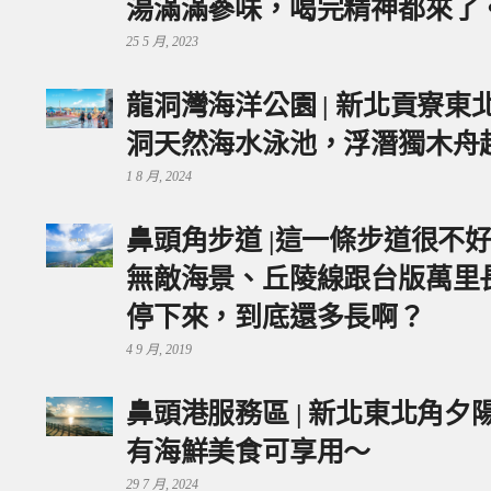
湯滿滿蔘味，喝完精神都來了
25 5 月, 2023
龍洞灣海洋公園 | 新北貢寮
洞天然海水泳池，浮潛獨木舟
1 8 月, 2024
鼻頭角步道 |這一條步道很不
無敵海景、丘陵線跟台版萬里
停下來，到底還多長啊？
4 9 月, 2019
鼻頭港服務區 | 新北東北角
有海鮮美食可享用～
29 7 月, 2024