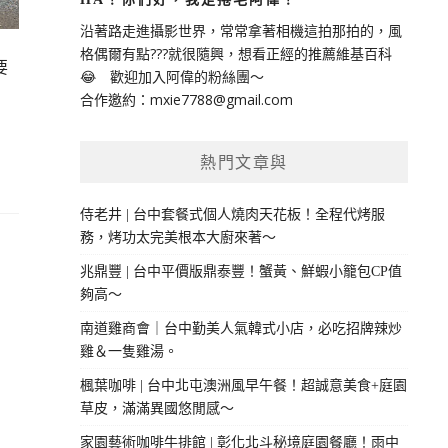
沿著路走進攝影世界，常常拿著相機這拍那拍的，風
格偶爾有點???就很隨興，想看正經的推薦維基百科
要
😂 歡迎加入阿偉的粉絲團～
合作邀約：
mxie7788@gmail.com
熱門文章與
侍老井 | 台中套餐式個人燒肉天花板！全程代烤服
務，烤功太完美根本大廚來著～
兆鼎豐 | 台中平價版鼎泰豐！蟹黃、鮮蝦小籠包CP值
夠高～
南道雞商會｜台中勤美人氣韓式小店，必吃招牌辣炒
雞＆一隻雞湯。
楓葉咖啡 | 台中北屯澳洲風早午餐！超誠意美食+庭園
草皮，滿滿異國悠閒感～
家園藝術咖啡牛排館 | 彰化北斗秘境庭園餐廳！雨中