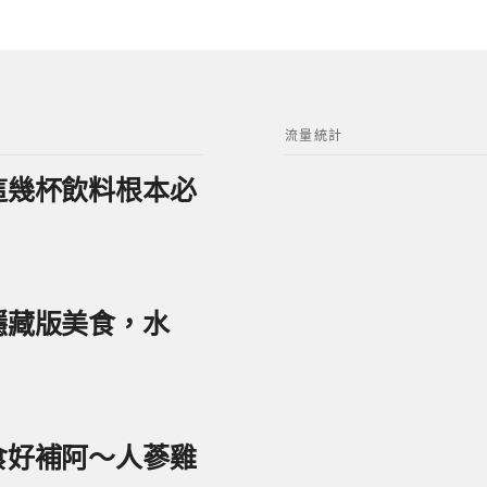
流量統計
？這幾杯飲料根本必
美隱藏版美食，水
美食好補阿～人蔘雞