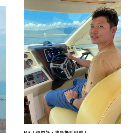
HA！你們好，我是捲毛阿偉！