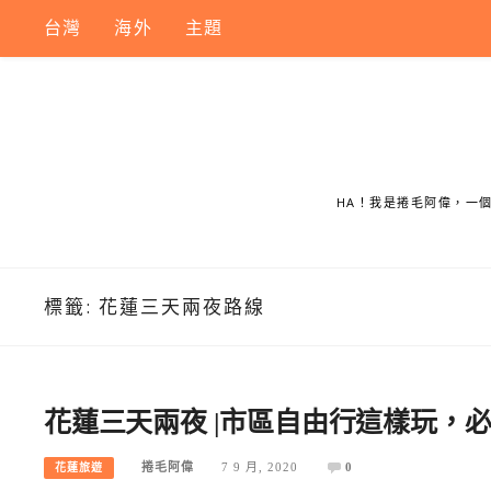
Skip
台灣
海外
主題
to
content
HA！我是捲毛阿偉，一
標籤:
花蓮三天兩夜路線
花蓮三天兩夜 |市區自由行這樣玩，
捲毛阿偉
7 9 月, 2020
0
花蓮旅遊