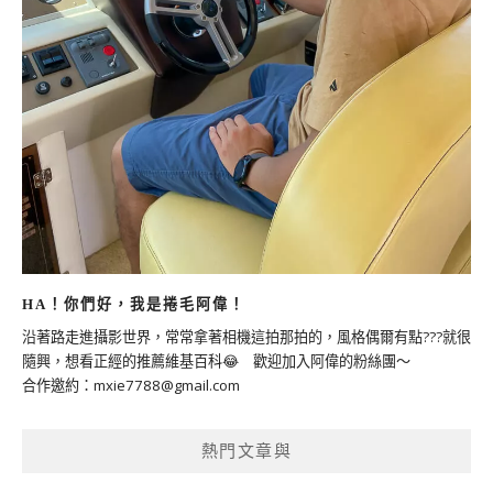
HA！你們好，我是捲毛阿偉！
沿著路走進攝影世界，常常拿著相機這拍那拍的，風格偶爾有點???就很
隨興，想看正經的推薦維基百科😂 歡迎加入阿偉的粉絲團～
合作邀約：
mxie7788@gmail.com
熱門文章與