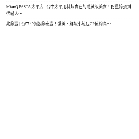
MianQ PASTA 太平店 | 台中太平用料超實在的隱藏版美食！份量誇張到
很嚇人～
兆鼎豐 | 台中平價版鼎泰豐！蟹黃、鮮蝦小籠包CP值夠高～