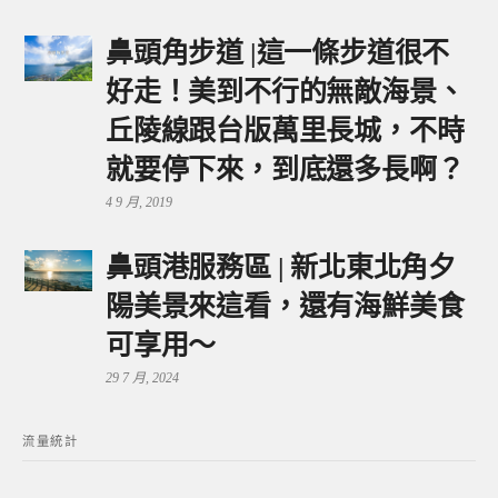
鼻頭角步道 |這一條步道很不
好走！美到不行的無敵海景、
丘陵線跟台版萬里長城，不時
就要停下來，到底還多長啊？
4 9 月, 2019
鼻頭港服務區 | 新北東北角夕
陽美景來這看，還有海鮮美食
可享用～
29 7 月, 2024
流量統計