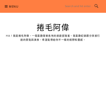
Skip
MENU
to
content
捲毛阿偉
HA！我是捲毛阿偉，一個喜歡探索各地的旅遊部落客。我喜歡紀錄跟分享旅行
過的景點與美食，希望能帶給你不一樣的視野和靈感。