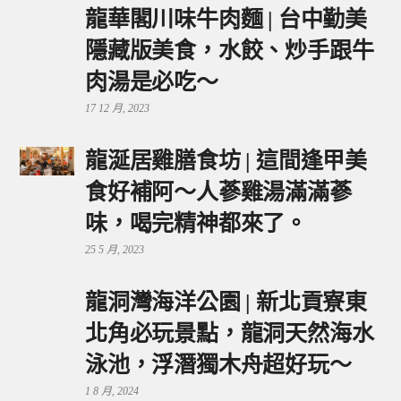
龍華閣川味牛肉麵 | 台中勤美
隱藏版美食，水餃、炒手跟牛
肉湯是必吃～
17 12 月, 2023
龍涎居雞膳食坊 | 這間逢甲美
食好補阿～人蔘雞湯滿滿蔘
味，喝完精神都來了。
25 5 月, 2023
龍洞灣海洋公園 | 新北貢寮東
北角必玩景點，龍洞天然海水
泳池，浮潛獨木舟超好玩～
1 8 月, 2024