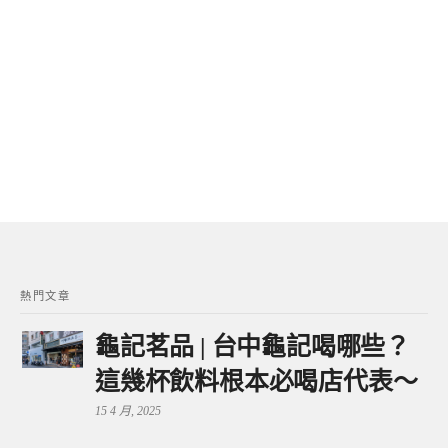
熱門文章
龜記茗品 | 台中龜記喝哪些？
這幾杯飲料根本必喝店代表～
15 4 月, 2025