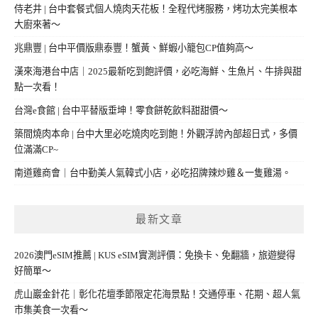
侍老井 | 台中套餐式個人燒肉天花板！全程代烤服務，烤功太完美根本
大廚來著～
兆鼎豐 | 台中平價版鼎泰豐！蟹黃、鮮蝦小籠包CP值夠高～
漢來海港台中店｜2025最新吃到飽評價，必吃海鮮、生魚片、牛排與甜
點一次看！
台灣e食館 | 台中平替版垂坤！零食餅乾飲料甜甜價～
築間燒肉本命 | 台中大里必吃燒肉吃到飽！外觀浮誇內部超日式，多價
位滿滿CP~
南道雞商會｜台中勤美人氣韓式小店，必吃招牌辣炒雞＆一隻雞湯。
最新文章
2026澳門eSIM推薦 | KUS eSIM實測評價：免換卡、免翻牆，旅遊變得
好簡單～
虎山巖金針花｜彰化花壇季節限定花海景點！交通停車、花期、超人氣
市集美食一次看～