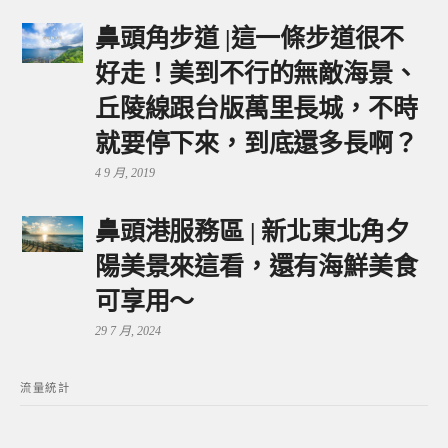
鼻頭角步道 |這一條步道很不
好走！美到不行的無敵海景、
丘陵線跟台版萬里長城，不時
就要停下來，到底還多長啊？
4 9 月, 2019
鼻頭港服務區 | 新北東北角夕
陽美景來這看，還有海鮮美食
可享用～
29 7 月, 2024
流量統計