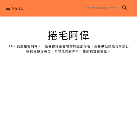
Skip
MENU
to
content
捲毛阿偉
HA！我是捲毛阿偉，一個喜歡探索各地的旅遊部落客。我喜歡紀錄跟分享旅行
過的景點與美食，希望能帶給你不一樣的視野和靈感。