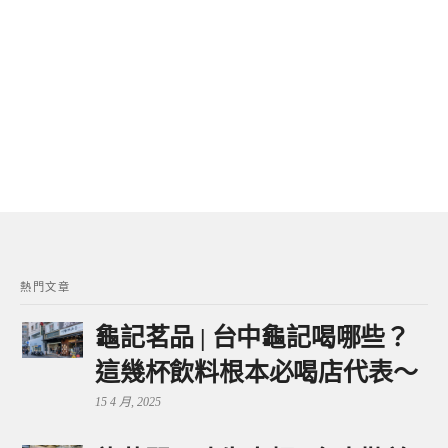
熱門文章
龜記茗品 | 台中龜記喝哪些？
這幾杯飲料根本必喝店代表～
15 4 月, 2025