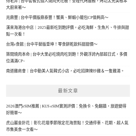
侍老井 | 台中套餐式個人燒肉天花板！全程代烤服務，烤功太完美根本
大廚來著～
兆鼎豐 | 台中平價版鼎泰豐！蟹黃、鮮蝦小籠包CP值夠高～
漢來海港台中店｜2025最新吃到飽評價，必吃海鮮、生魚片、牛排與甜
點一次看！
台灣e食館 | 台中平替版垂坤！零食餅乾飲料甜甜價～
築間燒肉本命 | 台中大里必吃燒肉吃到飽！外觀浮誇內部超日式，多價
位滿滿CP~
南道雞商會｜台中勤美人氣韓式小店，必吃招牌辣炒雞＆一隻雞湯。
最新文章
2026澳門eSIM推薦 | KUS eSIM實測評價：免換卡、免翻牆，旅遊變得
好簡單～
虎山巖金針花｜彰化花壇季節限定花海景點！交通停車、花期、超人氣
市集美食一次看～