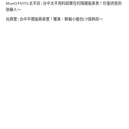
MianQ PASTA 太平店 | 台中太平用料超實在的隱藏版美食！份量誇張到
很嚇人～
兆鼎豐 | 台中平價版鼎泰豐！蟹黃、鮮蝦小籠包CP值夠高～