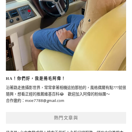
HA！你們好，我是捲毛阿偉！
沿著路走進攝影世界，常常拿著相機這拍那拍的，風格偶爾有點???就很
隨興，想看正經的推薦維基百科😂 歡迎加入阿偉的粉絲團～
合作邀約：
mxie7788@gmail.com
熱門文章與