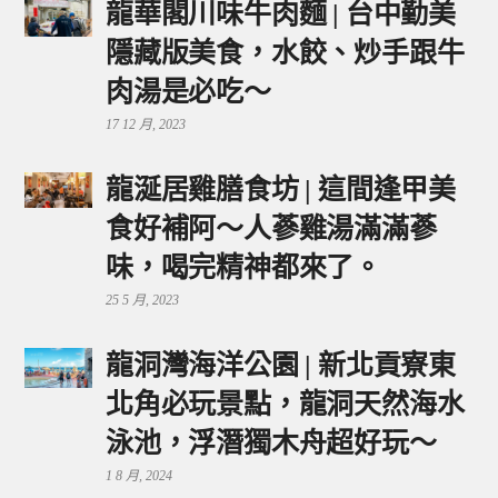
龍華閣川味牛肉麵 | 台中勤美
隱藏版美食，水餃、炒手跟牛
肉湯是必吃～
17 12 月, 2023
龍涎居雞膳食坊 | 這間逢甲美
食好補阿～人蔘雞湯滿滿蔘
味，喝完精神都來了。
25 5 月, 2023
龍洞灣海洋公園 | 新北貢寮東
北角必玩景點，龍洞天然海水
泳池，浮潛獨木舟超好玩～
1 8 月, 2024