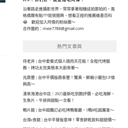
沿著路走進攝影世界，常常拿著相機這拍那拍的，風
格偶爾有點???就很隨興，想看正經的推薦維基百科
😂 歡迎加入阿偉的粉絲團～
合作邀約：
mxie7788@gmail.com
熱門文章與
侍老井 | 台中套餐式個人燒肉天花板！全程代烤服
務，烤功太完美根本大廚來著～
兆鼎豐 | 台中平價版鼎泰豐！蟹黃、鮮蝦小籠包CP值
夠高～
漢來海港台中店｜2025最新吃到飽評價，必吃海鮮、
生魚片、牛排與甜點一次看！
鴨片館 | 台中超難訂必吃烤鴨餐廳，1鴨8吃超厲害～
台灣e食館 | 台中平替版垂坤！零食餅乾飲料甜甜價～