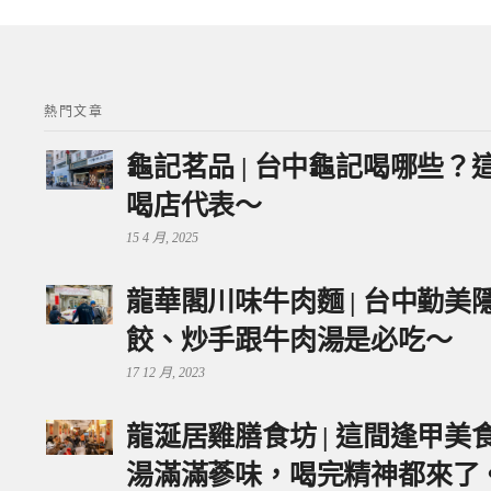
熱門文章
龜記茗品 | 台中龜記喝哪些
喝店代表～
15 4 月, 2025
龍華閣川味牛肉麵 | 台中勤
餃、炒手跟牛肉湯是必吃～
17 12 月, 2023
龍涎居雞膳食坊 | 這間逢甲
湯滿滿蔘味，喝完精神都來了