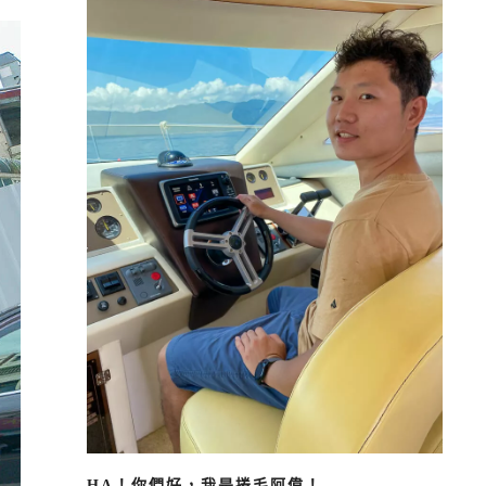
HA！你們好，我是捲毛阿偉！