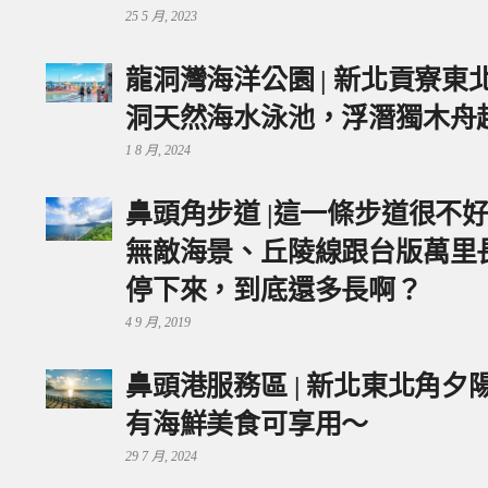
25 5 月, 2023
龍洞灣海洋公園 | 新北貢寮
洞天然海水泳池，浮潛獨木舟
1 8 月, 2024
鼻頭角步道 |這一條步道很不
無敵海景、丘陵線跟台版萬里
停下來，到底還多長啊？
4 9 月, 2019
鼻頭港服務區 | 新北東北角
有海鮮美食可享用～
29 7 月, 2024