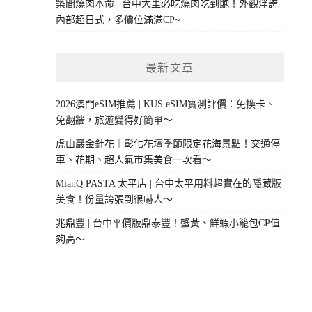
築間燒肉本命 | 台中大里必吃燒肉吃到飽！外觀浮誇
內部超日式，多價位滿滿CP~
最新文章
2026澳門eSIM推薦 | KUS eSIM實測評價：免換卡、
免翻牆，旅遊變得好簡單～
虎山巖金針花｜彰化花壇季節限定花海景點！交通停
車、花期、超人氣市集美食一次看～
MianQ PASTA 太平店 | 台中太平用料超實在的隱藏版
美食！份量誇張到很嚇人～
兆鼎豐 | 台中平價版鼎泰豐！蟹黃、鮮蝦小籠包CP值
夠高～