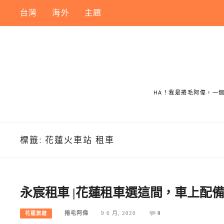
Skip
台灣
海外
主題
to
content
HA！我是捲毛阿偉，一
標籤:
花蓮火車站 租車
永宸租車 |花蓮租車選這間，車上配
捲毛阿偉
9 6 月, 2020
0
花蓮旅遊