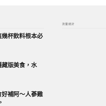
流量統計
？這幾杯飲料根本必
美隱藏版美食，水
美食好補阿～人蔘雞
。