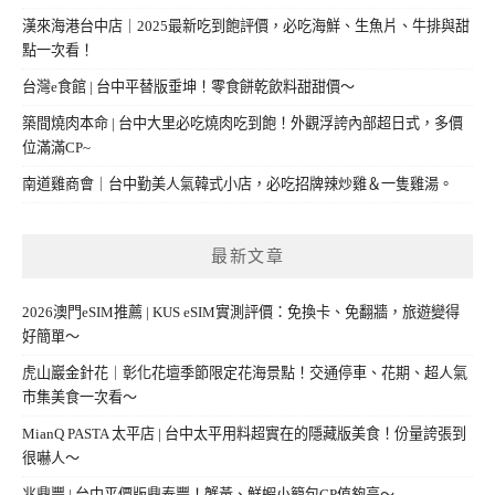
漢來海港台中店｜2025最新吃到飽評價，必吃海鮮、生魚片、牛排與甜
點一次看！
台灣e食館 | 台中平替版垂坤！零食餅乾飲料甜甜價～
築間燒肉本命 | 台中大里必吃燒肉吃到飽！外觀浮誇內部超日式，多價
位滿滿CP~
南道雞商會｜台中勤美人氣韓式小店，必吃招牌辣炒雞＆一隻雞湯。
最新文章
2026澳門eSIM推薦 | KUS eSIM實測評價：免換卡、免翻牆，旅遊變得
好簡單～
虎山巖金針花｜彰化花壇季節限定花海景點！交通停車、花期、超人氣
市集美食一次看～
MianQ PASTA 太平店 | 台中太平用料超實在的隱藏版美食！份量誇張到
很嚇人～
兆鼎豐 | 台中平價版鼎泰豐！蟹黃、鮮蝦小籠包CP值夠高～