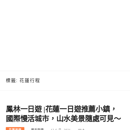
標籤:
花蓮行程
鳳林一日遊 |花蓮一日遊推薦小鎮，
國際慢活城市，山水美景隨處可見～
花蓮旅遊
捲毛阿偉
12 6 月, 2021
0