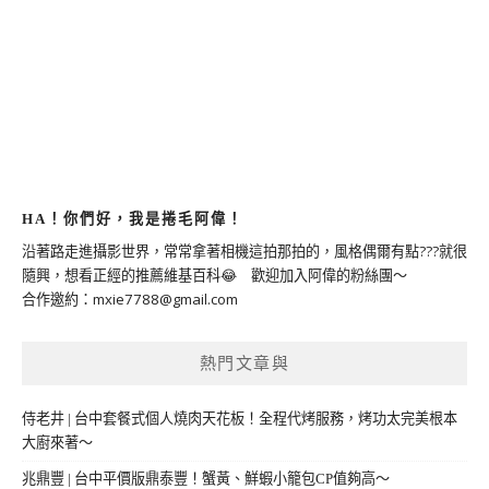
HA！你們好，我是捲毛阿偉！
沿著路走進攝影世界，常常拿著相機這拍那拍的，風格偶爾有點???就很
隨興，想看正經的推薦維基百科😂 歡迎加入阿偉的粉絲團～
合作邀約：
mxie7788@gmail.com
熱門文章與
侍老井 | 台中套餐式個人燒肉天花板！全程代烤服務，烤功太完美根本
大廚來著～
兆鼎豐 | 台中平價版鼎泰豐！蟹黃、鮮蝦小籠包CP值夠高～