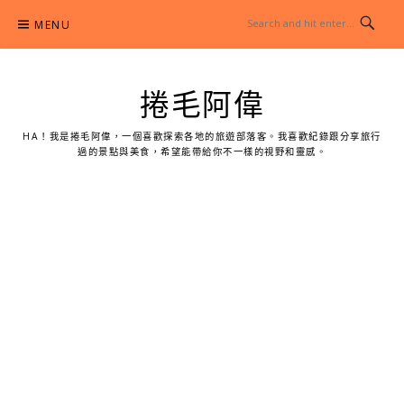
Skip
MENU
to
content
捲毛阿偉
HA！我是捲毛阿偉，一個喜歡探索各地的旅遊部落客。我喜歡紀錄跟分享旅行
過的景點與美食，希望能帶給你不一樣的視野和靈感。