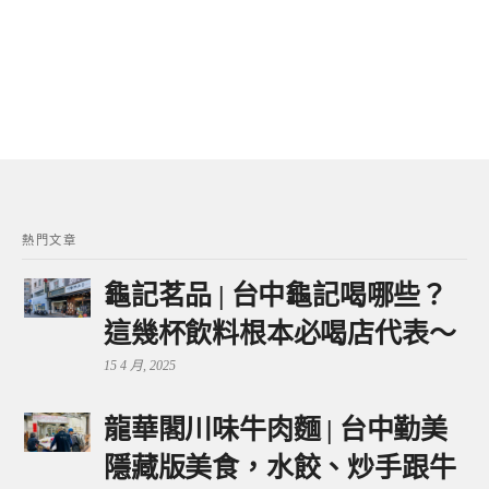
熱門文章
龜記茗品 | 台中龜記喝哪些？
這幾杯飲料根本必喝店代表～
15 4 月, 2025
龍華閣川味牛肉麵 | 台中勤美
隱藏版美食，水餃、炒手跟牛