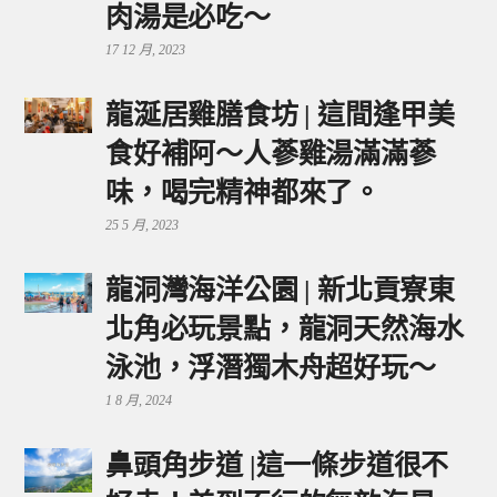
肉湯是必吃～
17 12 月, 2023
龍涎居雞膳食坊 | 這間逢甲美
食好補阿～人蔘雞湯滿滿蔘
味，喝完精神都來了。
25 5 月, 2023
龍洞灣海洋公園 | 新北貢寮東
北角必玩景點，龍洞天然海水
泳池，浮潛獨木舟超好玩～
1 8 月, 2024
鼻頭角步道 |這一條步道很不