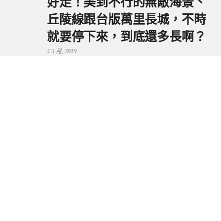
好走！美到不行的無敵海景、
丘陵線跟台版萬里長城，不時
就要停下來，到底還多長啊？
4 9 月, 2019
鼻頭港服務區 | 新北東北角夕
陽美景來這看，還有海鮮美食
可享用～
29 7 月, 2024
流量統計
Copyright © 2026 捲毛阿偉. All Rights Reserved.