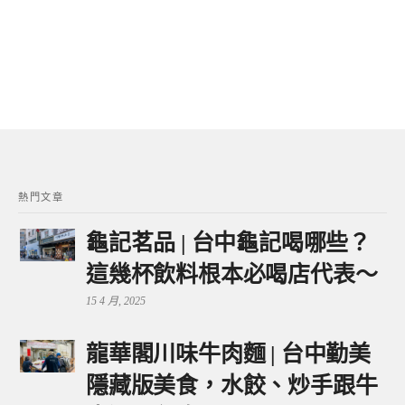
熱門文章
龜記茗品 | 台中龜記喝哪些？
這幾杯飲料根本必喝店代表～
15 4 月, 2025
龍華閣川味牛肉麵 | 台中勤美
隱藏版美食，水餃、炒手跟牛