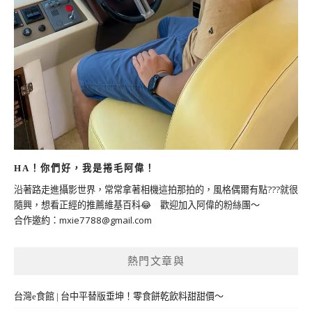
HA！你們好，我是捲毛阿偉！
沿著路走進攝影世界，常常拿著相機這拍那拍的，風格偶爾有點???就很
隨興，想看正經的推薦維基百科😂 歡迎加入阿偉的粉絲團～
合作邀約：
mxie7788@gmail.com
熱門文章與
台灣e食館 | 台中平替版垂坤！零食餅乾飲料甜甜價～