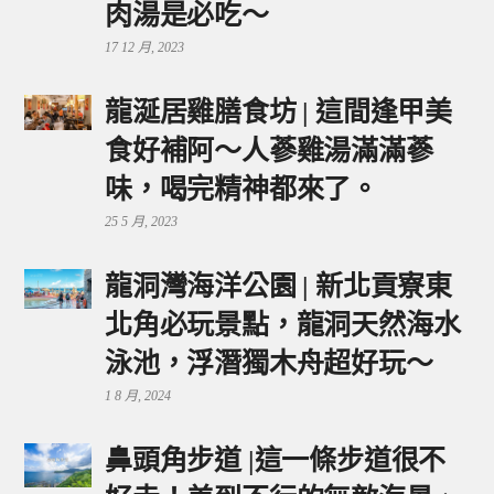
肉湯是必吃～
17 12 月, 2023
龍涎居雞膳食坊 | 這間逢甲美
食好補阿～人蔘雞湯滿滿蔘
味，喝完精神都來了。
25 5 月, 2023
龍洞灣海洋公園 | 新北貢寮東
北角必玩景點，龍洞天然海水
泳池，浮潛獨木舟超好玩～
1 8 月, 2024
鼻頭角步道 |這一條步道很不