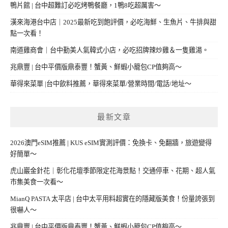
鴨片館 | 台中超難訂必吃烤鴨餐廳，1鴨8吃超厲害～
漢來海港台中店｜2025最新吃到飽評價，必吃海鮮、生魚片、牛排與甜
點一次看！
南道雞商會｜台中勤美人氣韓式小店，必吃招牌辣炒雞＆一隻雞湯。
兆鼎豐 | 台中平價版鼎泰豐！蟹黃、鮮蝦小籠包CP值夠高～
華得來菜單 |台中飲料推薦，華得來菜單/營業時間/電話/地址～
最新文章
2026澳門eSIM推薦 | KUS eSIM實測評價：免換卡、免翻牆，旅遊變得
好簡單～
虎山巖金針花｜彰化花壇季節限定花海景點！交通停車、花期、超人氣
市集美食一次看～
MianQ PASTA 太平店 | 台中太平用料超實在的隱藏版美食！份量誇張到
很嚇人～
兆鼎豐 | 台中平價版鼎泰豐！蟹黃、鮮蝦小籠包CP值夠高～