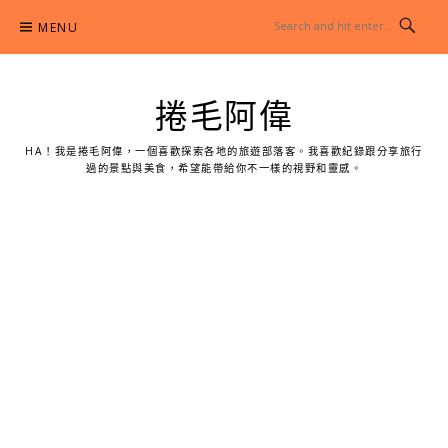
Skip
MENU
to
content
捲毛阿偉
HA！我是捲毛阿偉，一個喜歡探索各地的旅遊部落客。我喜歡紀錄跟分享旅行
過的景點與美食，希望能帶給你不一樣的視野和靈感。