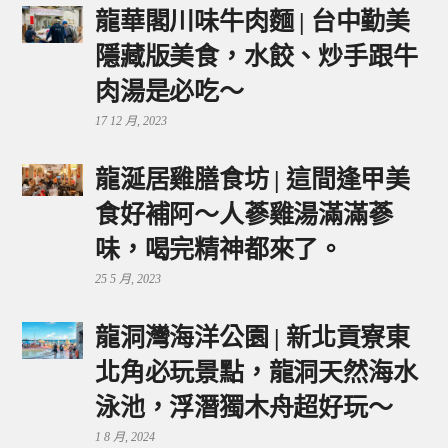
龍華閣川味牛肉麵 | 台中勤美
隱藏版美食，水餃、炒手跟牛
肉湯是必吃～
17 12 月, 2023
龍涎居雞膳食坊 | 這間逢甲美
食好補阿～人蔘雞湯滿滿蔘
味，喝完精神都來了。
25 5 月, 2023
龍洞灣海洋公園 | 新北貢寮東
北角必玩景點，龍洞天然海水
泳池，浮潛獨木舟超好玩～
1 8 月, 2024