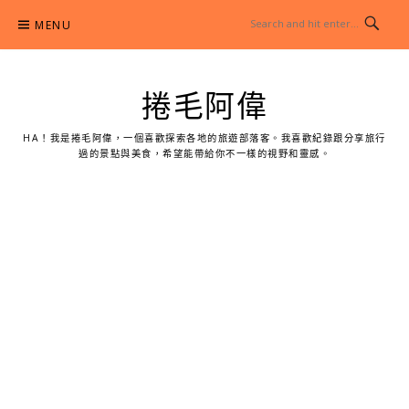
Skip
MENU
to
content
捲毛阿偉
HA！我是捲毛阿偉，一個喜歡探索各地的旅遊部落客。我喜歡紀錄跟分享旅行
過的景點與美食，希望能帶給你不一樣的視野和靈感。