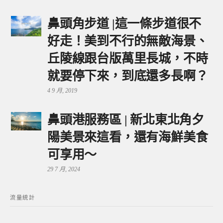
鼻頭角步道 |這一條步道很不
好走！美到不行的無敵海景、
丘陵線跟台版萬里長城，不時
就要停下來，到底還多長啊？
4 9 月, 2019
鼻頭港服務區 | 新北東北角夕
陽美景來這看，還有海鮮美食
可享用～
29 7 月, 2024
流量統計