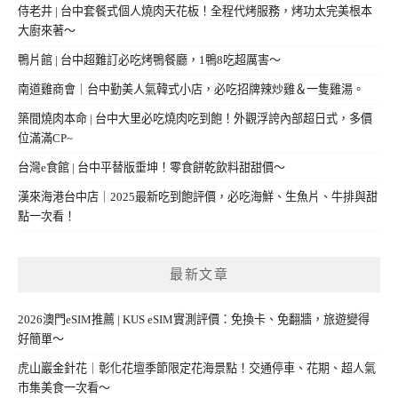
侍老井 | 台中套餐式個人燒肉天花板！全程代烤服務，烤功太完美根本
大廚來著～
鴨片館 | 台中超難訂必吃烤鴨餐廳，1鴨8吃超厲害～
南道雞商會｜台中勤美人氣韓式小店，必吃招牌辣炒雞＆一隻雞湯。
築間燒肉本命 | 台中大里必吃燒肉吃到飽！外觀浮誇內部超日式，多價
位滿滿CP~
台灣e食館 | 台中平替版垂坤！零食餅乾飲料甜甜價～
漢來海港台中店｜2025最新吃到飽評價，必吃海鮮、生魚片、牛排與甜
點一次看！
最新文章
2026澳門eSIM推薦 | KUS eSIM實測評價：免換卡、免翻牆，旅遊變得
好簡單～
虎山巖金針花｜彰化花壇季節限定花海景點！交通停車、花期、超人氣
市集美食一次看～