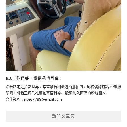
HA！你們好，我是捲毛阿偉！
沿著路走進攝影世界，常常拿著相機這拍那拍的，風格偶爾有點???就很
隨興，想看正經的推薦維基百科😂 歡迎加入阿偉的粉絲團～
合作邀約：
mxie7788@gmail.com
熱門文章與