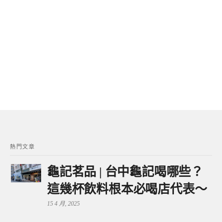
熱門文章
龜記茗品 | 台中龜記喝哪些？
這幾杯飲料根本必喝店代表～
15 4 月, 2025