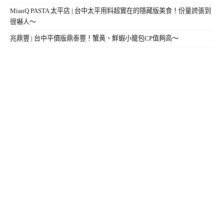
MianQ PASTA 太平店 | 台中太平用料超實在的隱藏版美食！份量誇張到
很嚇人～
兆鼎豐 | 台中平價版鼎泰豐！蟹黃、鮮蝦小籠包CP值夠高～