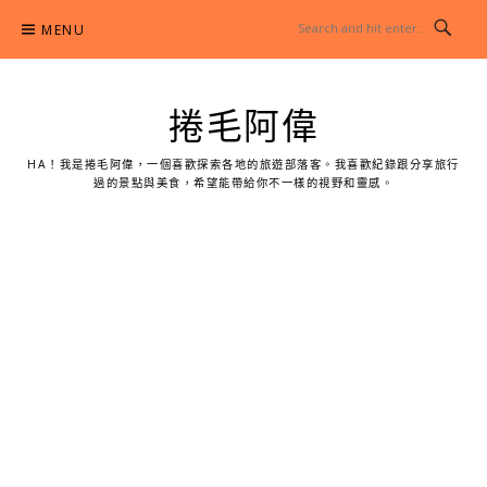
Skip
MENU
to
content
捲毛阿偉
HA！我是捲毛阿偉，一個喜歡探索各地的旅遊部落客。我喜歡紀錄跟分享旅行
過的景點與美食，希望能帶給你不一樣的視野和靈感。