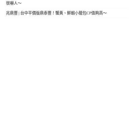
很嚇人～
兆鼎豐 | 台中平價版鼎泰豐！蟹黃、鮮蝦小籠包CP值夠高～