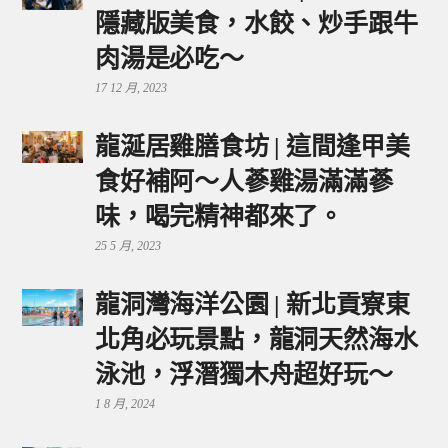
隱藏版美食，水餃、炒手跟牛
肉湯是必吃～
17 12 月, 2023
龍涎居雞膳食坊 | 這間逢甲美
食好補阿～人蔘雞湯滿滿蔘
味，喝完精神都來了。
25 5 月, 2023
龍洞灣海洋公園 | 新北貢寮東
北角必玩景點，龍洞天然海水
泳池，浮潛獨木舟超好玩～
1 8 月, 2024