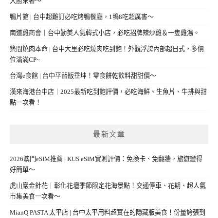
大廚來著～
鴨片館 | 台中超難訂必吃烤鴨餐廳，1鴨8吃超厲害～
南道雞商會｜台中勤美人氣韓式小店，必吃招牌辣炒雞＆一隻雞湯。
築間燒肉本命 | 台中大里必吃燒肉吃到飽！外觀浮誇內部超日式，多價
位滿滿CP~
台灣e食館 | 台中平替版垂坤！零食餅乾飲料甜甜價～
漢來海港台中店｜2025最新吃到飽評價，必吃海鮮、生魚片、牛排與甜
點一次看！
最新文章
2026澳門eSIM推薦 | KUS eSIM實測評價：免換卡、免翻牆，旅遊變得
好簡單～
虎山巖金針花｜彰化花壇季節限定花海景點！交通停車、花期、超人氣
市集美食一次看～
MianQ PASTA 太平店 | 台中太平用料超實在的隱藏版美食！份量誇張到