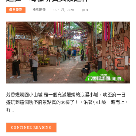
曼谷景點
捲毛阿偉
15 4 月, 2020
0
芳香蠟燭園小山城 是一個充滿蠟燭的浪漫小城，叻丕府一日
遊玩到這個叻丕府景點真的太棒了！，沿著小山坡一路而上，
有…
CONTINUE READING