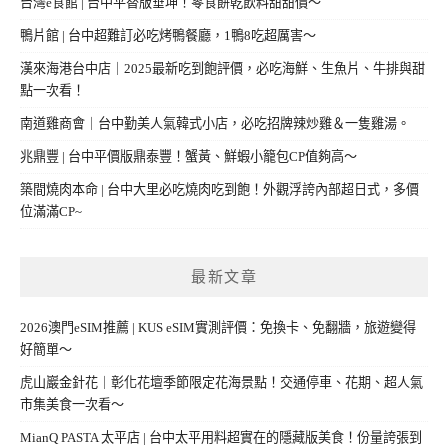
台灣e食館 | 台中平替版垂坤！零食餅乾飲料甜甜價～
鴨片館 | 台中超難訂必吃烤鴨餐廳，1鴨8吃超厲害～
漢來海港台中店｜2025最新吃到飽評價，必吃海鮮、生魚片、牛排與甜
點一次看！
南道雞商會｜台中勤美人氣韓式小店，必吃招牌辣炒雞＆一隻雞湯。
兆鼎豐 | 台中平價版鼎泰豐！蟹黃、鮮蝦小籠包CP值夠高～
築間燒肉本命 | 台中大里必吃燒肉吃到飽！外觀浮誇內部超日式，多價
位滿滿CP~
最新文章
2026澳門eSIM推薦 | KUS eSIM實測評價：免換卡、免翻牆，旅遊變得
好簡單～
虎山巖金針花｜彰化花壇季節限定花海景點！交通停車、花期、超人氣
市集美食一次看～
MianQ PASTA 太平店 | 台中太平用料超實在的隱藏版美食！份量誇張到