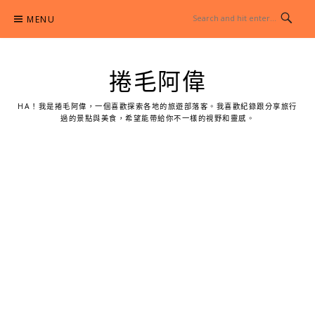
Skip
MENU
to
content
捲毛阿偉
HA！我是捲毛阿偉，一個喜歡探索各地的旅遊部落客。我喜歡紀錄跟分享旅行
過的景點與美食，希望能帶給你不一樣的視野和靈感。