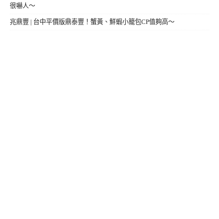
很嚇人～
兆鼎豐 | 台中平價版鼎泰豐！蟹黃、鮮蝦小籠包CP值夠高～