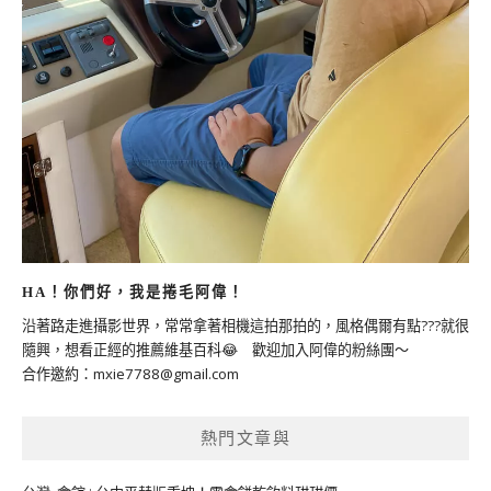
HA！你們好，我是捲毛阿偉！
沿著路走進攝影世界，常常拿著相機這拍那拍的，風格偶爾有點???就很
隨興，想看正經的推薦維基百科😂 歡迎加入阿偉的粉絲團～
合作邀約：
mxie7788@gmail.com
熱門文章與