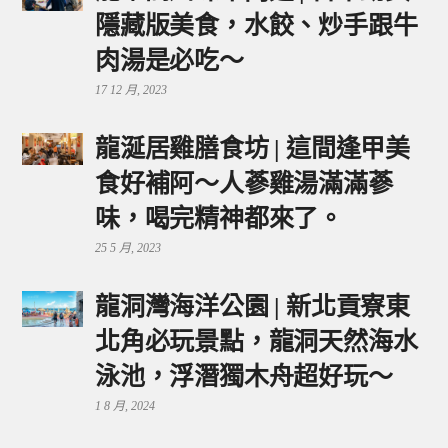
隱藏版美食，水餃、炒手跟牛
肉湯是必吃～
17 12 月, 2023
龍涎居雞膳食坊 | 這間逢甲美
食好補阿～人蔘雞湯滿滿蔘
味，喝完精神都來了。
25 5 月, 2023
龍洞灣海洋公園 | 新北貢寮東
北角必玩景點，龍洞天然海水
泳池，浮潛獨木舟超好玩～
1 8 月, 2024