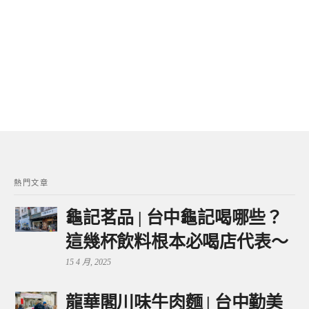
熱門文章
龜記茗品 | 台中龜記喝哪些？
這幾杯飲料根本必喝店代表～
15 4 月, 2025
龍華閣川味牛肉麵 | 台中勤美