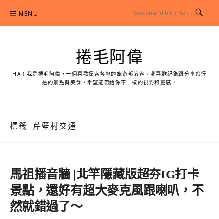
Skip
MENU
to
content
捲毛阿偉
HA！我是捲毛阿偉，一個喜歡探索各地的旅遊部落客。我喜歡紀錄跟分享旅行
過的景點與美食，希望能帶給你不一樣的視野和靈感。
標籤:
芹壁村交通
馬祖播音牆 |北竿隱藏版超夯IG打卡
景點，還好有超大麥克風跟喇叭，不
然就錯過了～