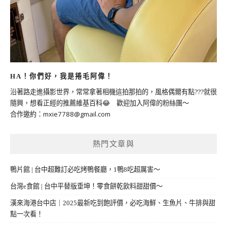
HA！你們好，我是捲毛阿偉！
沿著路走進攝影世界，常常拿著相機這拍那拍的，風格偶爾有點???就很
隨興，想看正經的推薦維基百科😂 歡迎加入阿偉的粉絲團～
合作邀約：
mxie7788@gmail.com
熱門文章與
鴨片館 | 台中超難訂必吃烤鴨餐廳，1鴨8吃超厲害～
台灣e食館 | 台中平替版垂坤！零食餅乾飲料甜甜價～
漢來海港台中店｜2025最新吃到飽評價，必吃海鮮、生魚片、牛排與甜
點一次看！