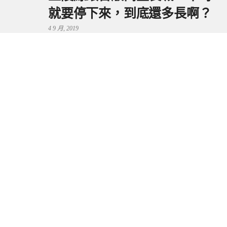
就要停下來，到底還多長啊？
4 9 月, 2019
鼻頭港服務區 | 新北東北角夕
陽美景來這看，還有海鮮美食
可享用～
29 7 月, 2024
流量統計
Copyright © 2026 捲毛阿偉. All Rights Reserved.
Boston Theme by
FameThemes
Blogimove部落格搬家技術服務