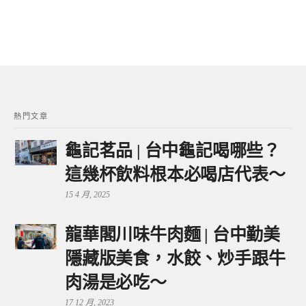
熱門文章
龜記茗品 | 台中龜記喝哪些？
這幾杯飲料根本必喝店代表～
15 4 月, 2025
龍華閣川味牛肉麵 | 台中勤美
隱藏版美食，水餃、炒手跟牛
肉湯是必吃～
17 12 月, 2023