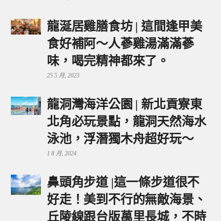
龍涎居雞膳食坊 | 這間逢甲美
食好補阿～人蔘雞湯滿滿蔘
味，喝完精神都來了。
25 5 月, 2023
龍洞灣海洋公園 | 新北貢寮東
北角必玩景點，龍洞天然海水
泳池，浮潛獨木舟超好玩～
1 8 月, 2024
鼻頭角步道 |這一條步道很不
好走！美到不行的無敵海景、
丘陵線跟台版萬里長城，不時