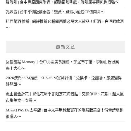
駿咖啡 | 台中豐原廟東附近，超隱密咖啡館，咖啡厲害麵包也很強～
兆鼎豐 | 台中平價版鼎泰豐！蟹黃、鮮蝦小籠包CP值夠高～
紐西蘭酒 推薦 | 網評推薦10種紐西蘭必喝大人飲品！紅酒、白酒跟啤酒
～
最新文章
回憶甜點 Memory｜台中北區美食推薦，芋泥布丁捲、季節山丘很厲
害！大推～
2026澳門eSIM推薦 | KUS eSIM實測評價：免換卡、免翻牆，旅遊變得
好簡單～
虎山巖金針花｜彰化花壇季節限定花海景點！交通停車、花期、超人氣
市集美食一次看～
MianQ PASTA 太平店 | 台中太平用料超實在的隱藏版美食！份量誇張到
很嚇人～