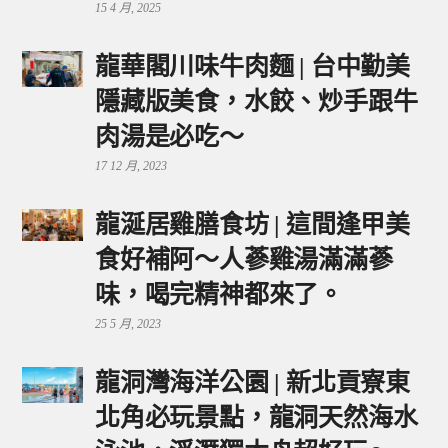
15 4 月, 2025
龍華閣川味牛肉麵 | 台中勤美
隱藏版美食，水餃、炒手跟牛
肉湯是必吃～
17 12 月, 2023
龍涎居雞膳食坊 | 這間逢甲美
食好補阿～人蔘雞湯滿滿蔘
味，喝完精神都來了。
25 5 月, 2023
龍洞灣海洋公園 | 新北貢寮東
北角必玩景點，龍洞天然海水