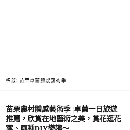
標籤:
苗栗卓蘭體感藝術季
苗栗農村體感藝術季 |卓蘭一日旅遊
推薦，欣賞在地藝術之美，賞花逛花
露、兩種DIY樂趣～