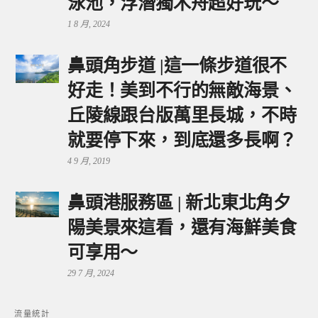
泳池，浮潛獨木舟超好玩～
1 8 月, 2024
鼻頭角步道 |這一條步道很不
好走！美到不行的無敵海景、
丘陵線跟台版萬里長城，不時
就要停下來，到底還多長啊？
4 9 月, 2019
鼻頭港服務區 | 新北東北角夕
陽美景來這看，還有海鮮美食
可享用～
29 7 月, 2024
流量統計