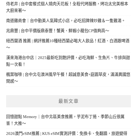
侍老井 | 台中套餐式個人燒肉天花板！全程代烤服務，烤功太完美根本
大廚來著～
南道雞商會｜台中勤美人氣韓式小店，必吃招牌辣炒雞＆一隻雞湯。
兆鼎豐 | 台中平價版鼎泰豐！蟹黃、鮮蝦小籠包CP值夠高～
紐西蘭酒 推薦 | 網評推薦10種紐西蘭必喝大人飲品！紅酒、白酒跟啤酒
～
漢來海港台中店｜2025最新吃到飽評價，必吃海鮮、生魚片、牛排與甜
點一次看！
楓葉咖啡 | 台中北屯澳洲風早午餐！超誠意美食+庭園草皮，滿滿異國悠
閒感～
最新文章
回憶甜點 Memory｜台中北區美食推薦，芋泥布丁捲、季節山丘很厲
害！大推～
2026澳門eSIM推薦 | KUS eSIM實測評價：免換卡、免翻牆，旅遊變得