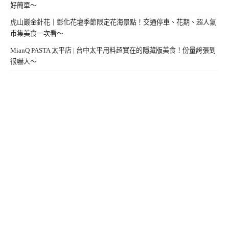
好簡單～
虎山巖金針花｜彰化花壇季節限定花海景點！交通停車、花期、超人氣
市集美食一次看～
MianQ PASTA 太平店 | 台中太平用料超實在的隱藏版美食！份量誇張到
很嚇人～