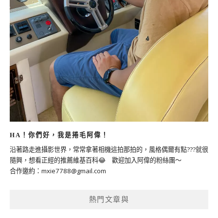
HA！你們好，我是捲毛阿偉！
沿著路走進攝影世界，常常拿著相機這拍那拍的，風格偶爾有點???就很
隨興，想看正經的推薦維基百科😂 歡迎加入阿偉的粉絲團～
合作邀約：
mxie7788@gmail.com
熱門文章與