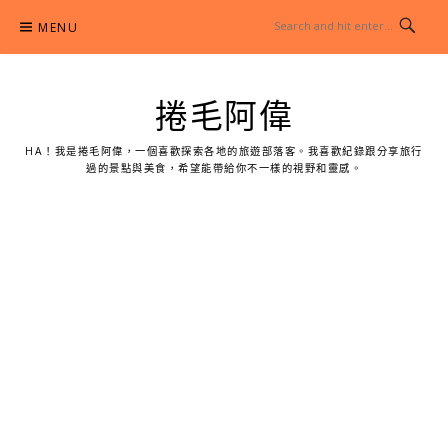
Skip
MENU
to
content
捲毛阿偉
HA！我是捲毛阿偉，一個喜歡探索各地的旅遊部落客。我喜歡紀錄跟分享旅行
過的景點與美食，希望能帶給你不一樣的視野和靈感。